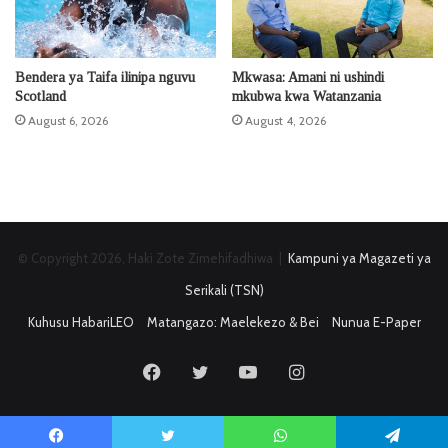
Bendera ya Taifa ilinipa nguvu
Mkwasa: Amani ni ushindi
Scotland
mkubwa kwa Watanzania
August 6, 2026
August 4, 2026
© Copyright 2026, Haki Zote Zimehifadhiwa |
Kampuni ya Magazeti ya
Serikali (TSN)
Kuhusu HabariLEO
Matangazo: Maelekezo & Bei
Nunua E-Paper
Facebook
Twitter
YouTube
Instagram