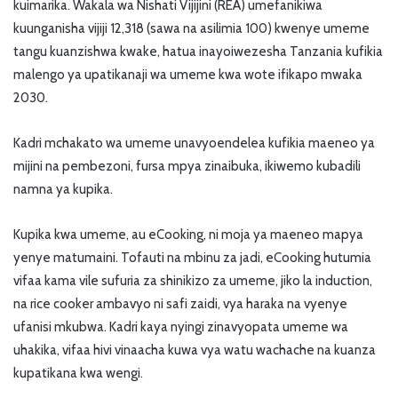
kuimarika. Wakala wa Nishati Vijijini (REA) umefanikiwa
kuunganisha vijiji 12,318 (sawa na asilimia 100) kwenye umeme
tangu kuanzishwa kwake, hatua inayoiwezesha Tanzania kufikia
malengo ya upatikanaji wa umeme kwa wote ifikapo mwaka
2030.
Kadri mchakato wa umeme unavyoendelea kufikia maeneo ya
mijini na pembezoni, fursa mpya zinaibuka, ikiwemo kubadili
namna ya kupika.
Kupika kwa umeme, au eCooking, ni moja ya maeneo mapya
yenye matumaini. Tofauti na mbinu za jadi, eCooking hutumia
vifaa kama vile sufuria za shinikizo za umeme, jiko la induction,
na rice cooker ambavyo ni safi zaidi, vya haraka na vyenye
ufanisi mkubwa. Kadri kaya nyingi zinavyopata umeme wa
uhakika, vifaa hivi vinaacha kuwa vya watu wachache na kuanza
kupatikana kwa wengi.