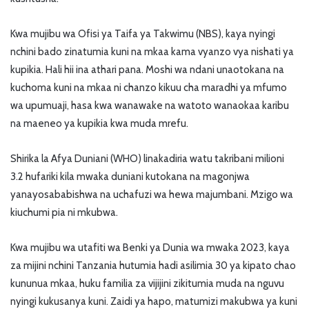
Kwa mujibu wa Ofisi ya Taifa ya Takwimu (NBS), kaya nyingi
nchini bado zinatumia kuni na mkaa kama vyanzo vya nishati ya
kupikia. Hali hii ina athari pana. Moshi wa ndani unaotokana na
kuchoma kuni na mkaa ni chanzo kikuu cha maradhi ya mfumo
wa upumuaji, hasa kwa wanawake na watoto wanaokaa karibu
na maeneo ya kupikia kwa muda mrefu.
Shirika la Afya Duniani (WHO) linakadiria watu takribani milioni
3.2 hufariki kila mwaka duniani kutokana na magonjwa
yanayosababishwa na uchafuzi wa hewa majumbani. Mzigo wa
kiuchumi pia ni mkubwa.
Kwa mujibu wa utafiti wa Benki ya Dunia wa mwaka 2023, kaya
za mijini nchini Tanzania hutumia hadi asilimia 30 ya kipato chao
kununua mkaa, huku familia za vijijini zikitumia muda na nguvu
nyingi kukusanya kuni. Zaidi ya hapo, matumizi makubwa ya kuni