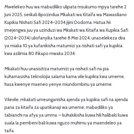
Mwelekeo huu wa mabadiliko ulipata msukumo mpya tarehe 2
Juni 2025, serikali ilipozindua Mkakati wa Kitaifa wa Mawasiliano
Kupikia Nishati Safi 2024–2034 jijini Dodoma. Hatua hii
imejengwa juu ya uzinduzi wa Mkakati wa Kitaifa wa Kupikia Safi
(2024–2034) uliofanyika tarehe 8 Mei 2024, unaoelekeza dira
ya miaka 10 ya kufanikisha matumizi ya nishati safi ya kupikia
kwa asilimia 80 ifikapo mwaka 2034.
Mkakati huu unasisitiza matumizi ya nishati safi na pia
kuhamasisha teknolojia salama kama vile kupikia kwa umeme,
hasa kwenye maeneo yenye miundombinu ya umeme.
Vilevile, mkakati umeunganisha ajenda ya kupikia safi na ajenda
pana za kitaifa za upatikanaji wa umeme, mabadiliko ya
tabianchi na afya ya umma — kuhakikisha kuwa hili halibaki kuwa
suala la pembeni bali kuwa nguzo muhimu ya maendeleo ya
taifa.