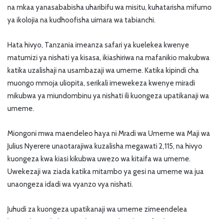
na mkaa yanasababisha uharibifu wa misitu, kuhatarisha mifumo
ya ikolojia na kudhoofisha uimara wa tabianchi.
Hata hivyo, Tanzania imeanza safari ya kuelekea kwenye
matumizi ya nishati ya kisasa, ikiashiriwa na mafanikio makubwa
katika uzalishaji na usambazaji wa umeme. Katika kipindi cha
muongo mmoja uliopita, serikali imewekeza kwenye miradi
mikubwa ya miundombinu ya nishati ili kuongeza upatikanaji wa
umeme.
Miongoni mwa maendeleo haya ni Mradi wa Umeme wa Maji wa
Julius Nyerere unaotarajiwa kuzalisha megawati 2,115, na hivyo
kuongeza kwa kiasi kikubwa uwezo wa kitaifa wa umeme.
Uwekezaji wa ziada katika mitambo ya gesi na umeme wa jua
unaongeza idadi wa vyanzo vya nishati.
Juhudi za kuongeza upatikanaji wa umeme zimeendelea