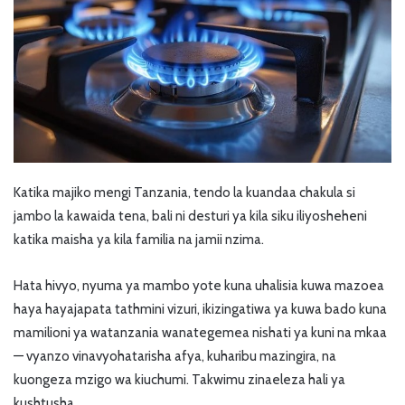
Katika majiko mengi Tanzania, tendo la kuandaa chakula si
jambo la kawaida tena, bali ni desturi ya kila siku iliyosheheni
katika maisha ya kila familia na jamii nzima.
Hata hivyo, nyuma ya mambo yote kuna uhalisia kuwa mazoea
haya hayajapata tathmini vizuri, ikizingatiwa ya kuwa bado kuna
mamilioni ya watanzania wanategemea nishati ya kuni na mkaa
— vyanzo vinavyohatarisha afya, kuharibu mazingira, na
kuongeza mzigo wa kiuchumi. Takwimu zinaeleza hali ya
kushtusha.