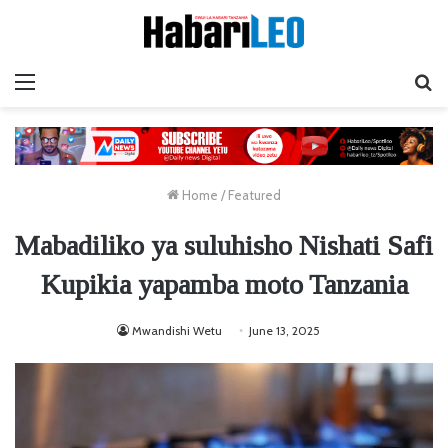
Menu
Ta
Home
/
Featured
Mabadiliko ya suluhisho Nishati Safi
Kupikia yapamba moto Tanzania
Mwandishi Wetu
June 13, 2025