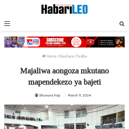
Menu
Ta
Home
/
Biashara
/
Fedha
Majaliwa aongoza mkutano
mapendekezo ya bajeti
Shununa Haji
March 11, 2024