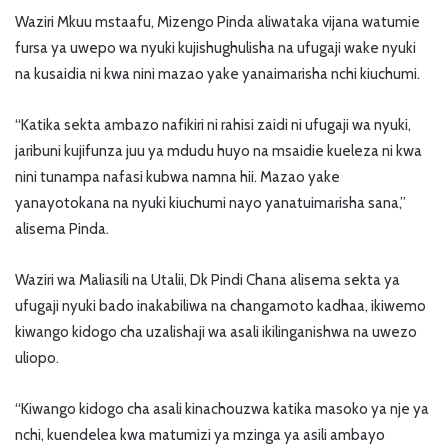
Waziri Mkuu mstaafu, Mizengo Pinda aliwataka vijana watumie
fursa ya uwepo wa nyuki kujishughulisha na ufugaji wake nyuki
na kusaidia ni kwa nini mazao yake yanaimarisha nchi kiuchumi.
“Katika sekta ambazo nafikiri ni rahisi zaidi ni ufugaji wa nyuki,
jaribuni kujifunza juu ya mdudu huyo na msaidie kueleza ni kwa
nini tunampa nafasi kubwa namna hii. Mazao yake
yanayotokana na nyuki kiuchumi nayo yanatuimarisha sana,”
alisema Pinda.
Waziri wa Maliasili na Utalii, Dk Pindi Chana alisema sekta ya
ufugaji nyuki bado inakabiliwa na changamoto kadhaa, ikiwemo
kiwango kidogo cha uzalishaji wa asali ikilinganishwa na uwezo
uliopo.
“Kiwango kidogo cha asali kinachouzwa katika masoko ya nje ya
nchi, kuendelea kwa matumizi ya mzinga ya asili ambayo