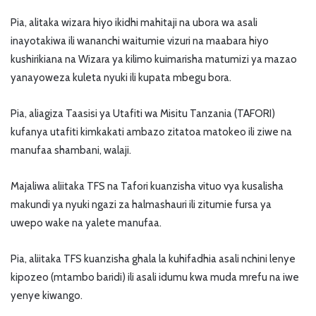
Pia, alitaka wizara hiyo ikidhi mahitaji na ubora wa asali
inayotakiwa ili wananchi waitumie vizuri na maabara hiyo
kushirikiana na Wizara ya kilimo kuimarisha matumizi ya mazao
yanayoweza kuleta nyuki ili kupata mbegu bora.
Pia, aliagiza Taasisi ya Utafiti wa Misitu Tanzania (TAFORI)
kufanya utafiti kimkakati ambazo zitatoa matokeo ili ziwe na
manufaa shambani, walaji.
Majaliwa aliitaka TFS na Tafori kuanzisha vituo vya kusalisha
makundi ya nyuki ngazi za halmashauri ili zitumie fursa ya
uwepo wake na yalete manufaa.
Pia, aliitaka TFS kuanzisha ghala la kuhifadhia asali nchini lenye
kipozeo (mtambo baridi) ili asali idumu kwa muda mrefu na iwe
yenye kiwango.