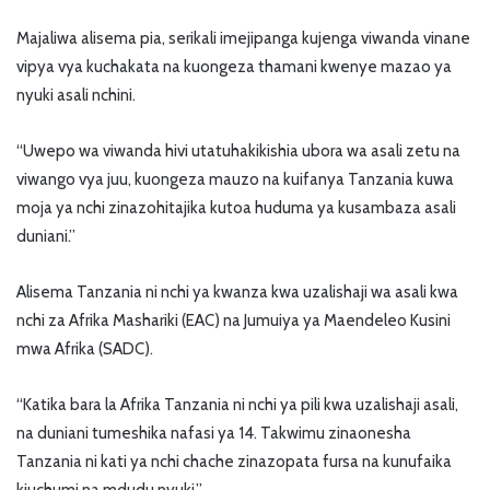
Majaliwa alisema pia, serikali imejipanga kujenga viwanda vinane
vipya vya kuchakata na kuongeza thamani kwenye mazao ya
nyuki asali nchini.
“Uwepo wa viwanda hivi utatuhakikishia ubora wa asali zetu na
viwango vya juu, kuongeza mauzo na kuifanya Tanzania kuwa
moja ya nchi zinazohitajika kutoa huduma ya kusambaza asali
duniani.”
Alisema Tanzania ni nchi ya kwanza kwa uzalishaji wa asali kwa
nchi za Afrika Mashariki (EAC) na Jumuiya ya Maendeleo Kusini
mwa Afrika (SADC).
“Katika bara la Afrika Tanzania ni nchi ya pili kwa uzalishaji asali,
na duniani tumeshika nafasi ya 14. Takwimu zinaonesha
Tanzania ni kati ya nchi chache zinazopata fursa na kunufaika