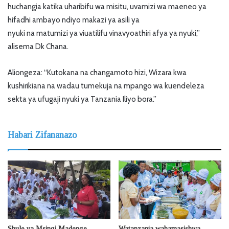
huchangia katika uharibifu wa misitu, uvamizi wa maeneo ya
hifadhi ambayo ndiyo makazi ya asili ya
nyuki na matumizi ya viuatilifu vinavyoathiri afya ya nyuki,”
alisema Dk Chana.
Aliongeza: “Kutokana na changamoto hizi, Wizara kwa
kushirikiana na wadau tumekuja na mpango wa kuendeleza
sekta ya ufugaji nyuki ya Tanzania Iliyo bora.”
Habari Zifananazo
Shule ya Msingi Madenge
Watanzania wahamasishwa