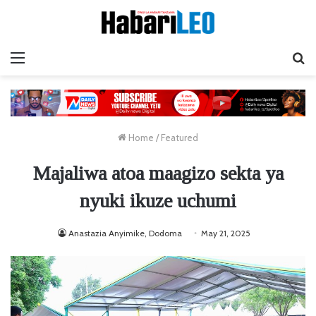
Menu
Ta
Home
/
Featured
Majaliwa atoa maagizo sekta ya
nyuki ikuze uchumi
Anastazia Anyimike, Dodoma
May 21, 2025