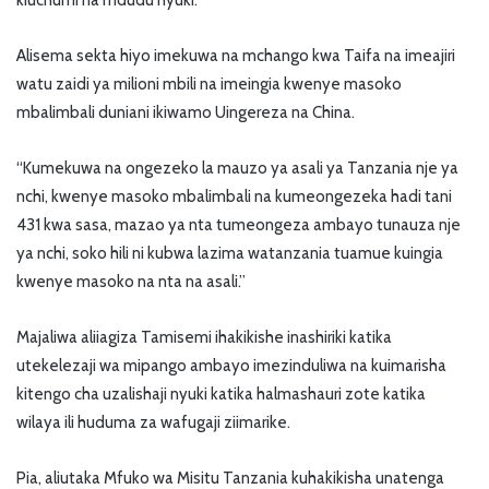
kiuchumi na mdudu nyuki.”
Alisema sekta hiyo imekuwa na mchango kwa Taifa na imeajiri
watu zaidi ya milioni mbili na imeingia kwenye masoko
mbalimbali duniani ikiwamo Uingereza na China.
“Kumekuwa na ongezeko la mauzo ya asali ya Tanzania nje ya
nchi, kwenye masoko mbalimbali na kumeongezeka hadi tani
431 kwa sasa, mazao ya nta tumeongeza ambayo tunauza nje
ya nchi, soko hili ni kubwa lazima watanzania tuamue kuingia
kwenye masoko na nta na asali.”
Majaliwa aliiagiza Tamisemi ihakikishe inashiriki katika
utekelezaji wa mipango ambayo imezinduliwa na kuimarisha
kitengo cha uzalishaji nyuki katika halmashauri zote katika
wilaya ili huduma za wafugaji ziimarike.
Pia, aliutaka Mfuko wa Misitu Tanzania kuhakikisha unatenga