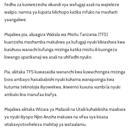
fedha za kuviwezesha vikundi vya wafugaji asali na wajieleze
walipo, namna ya kupata kilichopo katika mfuko na masharti
yaangaliwe.
Majaliwa pia, aliuagiza Wakala wa Misitu Tanzania (TFS)
kuanzisha mashamba makubwa ya kufugaji nyuki kibiashara kwa
kuruhusu wanachi kufunga mizinga katika misitu ili kuongeza
kiwango upatikanaji wa asali na uhifadhi nyuko.
Pia, aliitaka TFS kuwasaidia wananchi kwa kuwachongea mizinga
bora ambayo haisababishi nyuki kuhama wanapoingia kwa
kutumia teknolojia iliyowekwa, ikiwemo kuvuna vumbi la nyuki
ambalo lina manufaa kiafya.
Majaliwa aliitaka Wizara ya Maliasili na Utalii kuhakikisha maabara
ya nyuki iliyopo Njiro Arusha inakuwa na vifaa vya kisasa
vitakavyotosheleza mahitaji ya wataalamu.