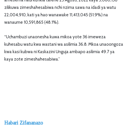
amesema hadi kufikia tarehe 25 Agosti, 2022 kaya 5,060,158
zilikuwa zimeshahesabiwa nchi nzima sawa na idadi ya watu
22,004,910, kati ya hao wanawake 11,413,045 (51.9%) na
wanaume 10,591,865 (48.1%).
“Uchambuzi unaonesha kuwa mikoa yote 36 imeweza
kuhesabu watu kwa wastani wa asilimia 36.8. Mkoa unaoongoza
kwa kasi kubwa ni Kaskazini Unguja ambapo asilimia 49.7 ya
kaya zote zimeshahesabiwa.”
Habari Zifananazo