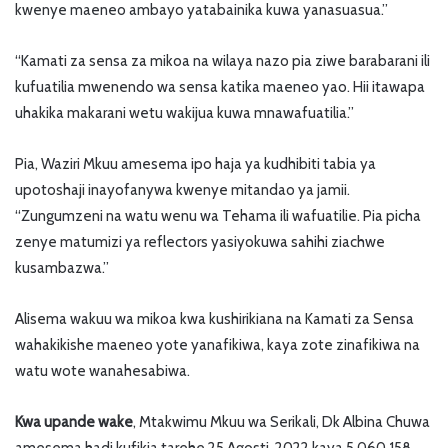
kwenye maeneo ambayo yatabainika kuwa yanasuasua.”
“Kamati za sensa za mikoa na wilaya nazo pia ziwe barabarani ili
kufuatilia mwenendo wa sensa katika maeneo yao. Hii itawapa
uhakika makarani wetu wakijua kuwa mnawafuatilia.”
Pia, Waziri Mkuu amesema ipo haja ya kudhibiti tabia ya
upotoshaji inayofanywa kwenye mitandao ya jamii.
“Zungumzeni na watu wenu wa Tehama ili wafuatilie. Pia picha
zenye matumizi ya reflectors yasiyokuwa sahihi ziachwe
kusambazwa.”
Alisema wakuu wa mikoa kwa kushirikiana na Kamati za Sensa
wahakikishe maeneo yote yanafikiwa, kaya zote zinafikiwa na
watu wote wanahesabiwa.
Kwa upande wake
, Mtakwimu Mkuu wa Serikali, Dk Albina Chuwa