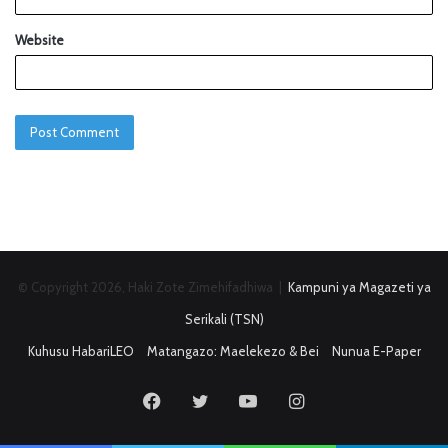
Website
© Copyright 2026, Haki Zote Zimehifadhiwa |
Kampuni ya Magazeti ya
Serikali (TSN)
Kuhusu HabariLEO
Matangazo: Maelekezo & Bei
Nunua E-Paper
Facebook
Twitter
YouTube
Instagram