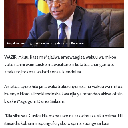
Majaliwa kuzungumza na wafanyabiashara Kariakoo
WAZIRI Mkuu, Kassim Majaliwa amewaagiza wakuu wa mikoa
yote nchini waimarishe mawasiliano ili kutatua changamoto
zitakazojitokeza wakati sensa ikiendelea.
Ametoa agizo hilo jana wakati akizungumza na wakuu wa mikoa
kwenye kikao alichokiendesha kwa njia ya mtandao akiwa ofisini
kwake Magogoni, Dar es Salaam.
“Kila siku saa 2 usiku kila mkoa uwe na takwimu za siku nzima. Hii
itasaidia kubaini mapungufu yako wapi na kuongeza kasi