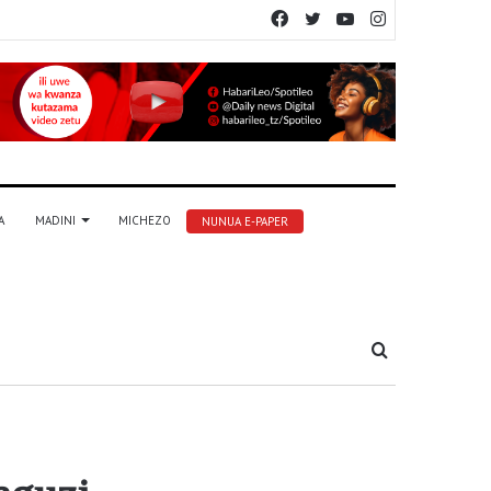
Facebook
Twitter
YouTube
Instagram
A
MADINI
MICHEZO
NUNUA E-PAPER
Tafuta