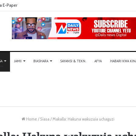
a E-Paper
SA
JAMII
BIASHARA
SAYANSI & TEKN.
AFYA
HABARI KWA KIN
Home
/
Siasa
/
Makalla: Hakuna wakuzuia uchaguzi