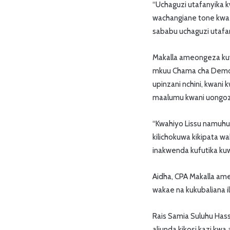
“Uchaguzi utafanyika 
wachangiane tone kwa 
sababu uchaguzi utafa
Makalla ameongeza kuw
mkuu Chama cha Demok
upinzani nchini, kwani
maalumu kwani uongoz
“Kwahiyo Lissu namuhur
kilichokuwa kikipata
inakwenda kufutika ku
Aidha, CPA Makalla am
wakae na kukubaliana il
Rais Samia Suluhu Hass
aliunda kikosi kazi kwa