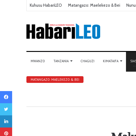
Kuhusu HabariLEO
Matangazo: Maelekezo & Bei
Nunu
MWANZO
TANZANIA
CHAGUZI
KIMATAIFA
SIA
MATANGAZO: MAELEKEZO & BEI
Facebook
Twitter
LinkedIn
Pinterest