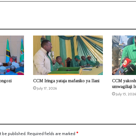
iongozi
CCM Iringa yataja mafaniko ya Ilani
CCM yakoshw
umwagiliaji I
July 17, 2026
July 15, 2026
t be published.
Required fields are marked
*