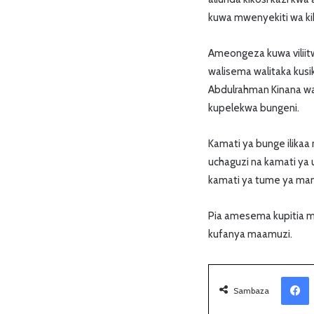
kuwa mwenyekiti wa kik
Ameongeza kuwa viliitw
walisema walitaka kus
Abdulrahman Kinana wal
kupelekwa bungeni.
Kamati ya bunge ilikaa
uchaguzi na kamati ya 
kamati ya tume ya mam
Pia amesema kupitia m
kufanya maamuzi.
Facebook
Sambaza