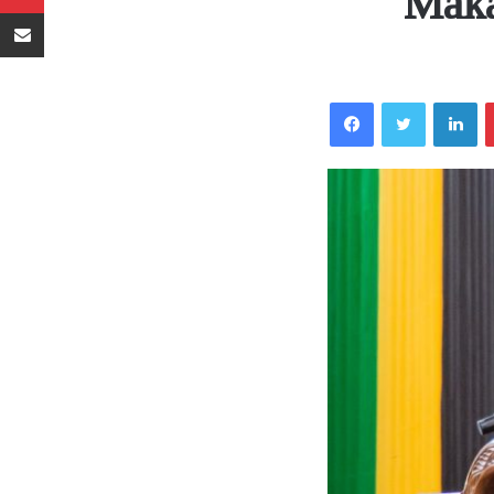
Maka
Sambaza kupitia barua pepe
Facebook
Twitter
LinkedIn