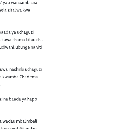
up’ yao wanaambiana
la zitaliwa kwa
baada ya uchaguzi
 kuwa chama kikuu cha
diwani, ubunge na viti
wa inashiriki uchaguzi
a ya kwamba Chadema
.
zi na baada ya hapo
kwa wadau mbalimbali
kamteua prof Mkandara