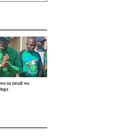
a na mradi wa
ringa