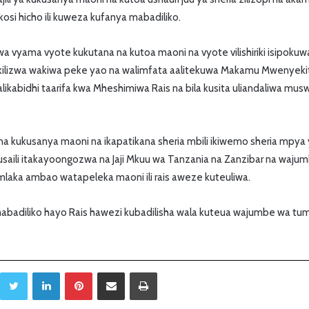
osi hicho ili kuweza kufanya mabadiliko.
a vyama vyote kukutana na kutoa maoni na vyote vilishiriki isipok
ikilizwa wakiwa peke yao na walimfata aalitekuwa Makamu Mwenyeki
ikabidhi taarifa kwa Mheshimiwa Rais na bila kusita uliandaliwa mus
 na kukusanya maoni na ikapatikana sheria mbili ikiwemo sheria mpya
usaili itakayoongozwa na Jaji Mkuu wa Tanzania na Zanzibar na wajumb
laka ambao watapeleka maoni ili rais aweze kuteuliwa.
abadiliko hayo Rais hawezi kubadilisha wala kuteua wajumbe wa tum
Twitter
LinkedIn
Pinterest
Sambaza kupitia barua pepe
Print