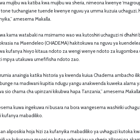
kwa mujibu wa katiba kwa mujibu wa sheria, nimeona kwenye ‘magro
tone tuchangiane tuende kwenye nguvu ya umma kuzuia uchaguzi, he
nyika,” amesema Makalla.
a kama watabaki na msimamo wao wa kutoshiri uchaguzi ni dhahiri 
rasia na Maendeleo (CHADEMA) hakitokuwa na nguvu ya kuendelea
 kwa kufanya hivyo kitaua ndoto za wengi wenye ndoto za kugombea u
i mpya utakuwa umefifisha ndoto zao.
umia anaingia katika historia ya kwenda kuiua Chadema ambacho iliku
 wabunge na madiwani kupitia ndugu yangu anakwenda kuweka alam
wa sio chama cha upinzani kikubwa hapa Tanzania,” amesema Makalla
esema kuwa ingekuwa ni busara na bora wangesema washiriki uchagu
i kufanya mabadiliko.
an aliposikia hoja hizi za kufanyika mabadiliko ya uvhaguzi kutoka 
 ajili ya kukusanya maoni na kutoa ushauri juu ya sheria zilizopi na a