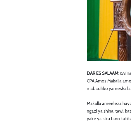
DAR ES SALAAM
: KATI
CPA Amos Makalla ames
mabadiliko yameshafan
Makalla ameeleza hayo
ngazi ya shina, tawi, k
yake ya siku tano kati