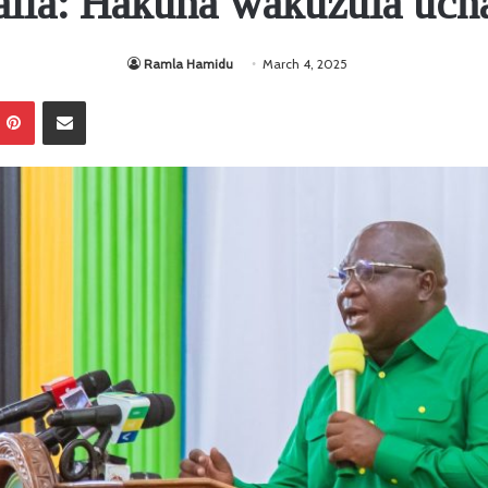
lla: Hakuna wakuzuia uch
Ramla Hamidu
March 4, 2025
Pinterest
Sambaza kupitia barua pepe