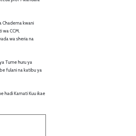
uwa Chadema kwani
ti wa CCM,
wada wa sheria na
 ya Tume huru ya
e fulani na katibu ya
e hadi Kamati Kuu ikae