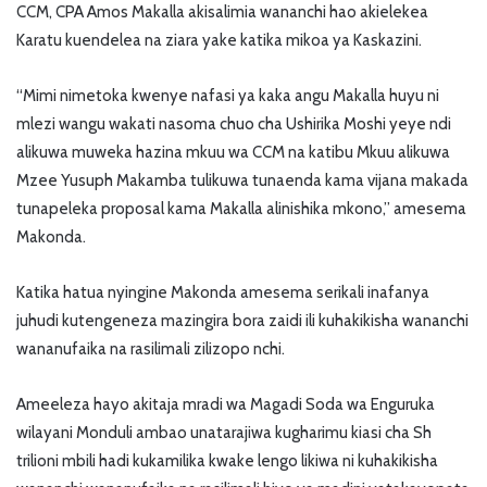
CCM, CPA Amos Makalla akisalimia wananchi hao akielekea
Karatu kuendelea na ziara yake katika mikoa ya Kaskazini.
“Mimi nimetoka kwenye nafasi ya kaka angu Makalla huyu ni
mlezi wangu wakati nasoma chuo cha Ushirika Moshi yeye ndi
alikuwa muweka hazina mkuu wa CCM na katibu Mkuu alikuwa
Mzee Yusuph Makamba tulikuwa tunaenda kama vijana makada
tunapeleka proposal kama Makalla alinishika mkono,” amesema
Makonda.
Katika hatua nyingine Makonda amesema serikali inafanya
juhudi kutengeneza mazingira bora zaidi ili kuhakikisha wananchi
wananufaika na rasilimali zilizopo nchi.
Ameeleza hayo akitaja mradi wa Magadi Soda wa Enguruka
wilayani Monduli ambao unatarajiwa kugharimu kiasi cha Sh
trilioni mbili hadi kukamilika kwake lengo likiwa ni kuhakikisha