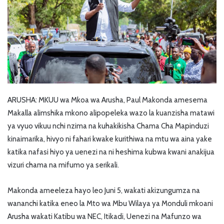
ARUSHA: MKUU wa Mkoa wa Arusha, Paul Makonda amesema
Makalla alimshika mkono alipopeleka wazo la kuanzisha matawi
ya vyuo vikuu nchi nzima na kuhakikisha Chama Cha Mapinduzi
kinaimarika, hivyo ni fahari kwake kurithiwa na mtu wa aina yake
katika nafasi hiyo ya uenezi na ni heshima kubwa kwani anakijua
vizuri chama na mifumo ya serikali.
Makonda ameeleza hayo leo Juni 5, wakati akizungumza na
wananchi katika eneo la Mto wa Mbu Wilaya ya Monduli mkoani
Arusha wakati Katibu wa NEC, Itikadi, Uenezi na Mafunzo wa