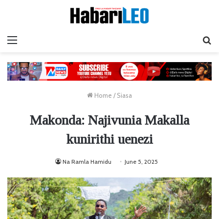
Menu
Ta
Home
/
Siasa
Makonda: Najivunia Makalla
kunirithi uenezi
Na Ramla Hamidu
June 5, 2025