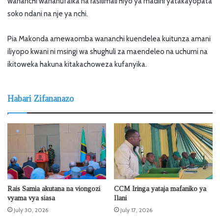
wananchi wananufaika na rasilimali hiyo ya madini yatakayopata
soko ndani na nje ya nchi.
Pia Makonda amewaomba wananchi kuendelea kuitunza amani
iliyopo kwani ni msingi wa shughuli za maendeleo na uchumi na
ikitoweka hakuna kitakachoweza kufanyika.
Habari Zifananazo
Rais Samia akutana na viongozi
CCM Iringa yataja mafaniko ya
vyama vya siasa
Ilani
July 30, 2026
July 17, 2026