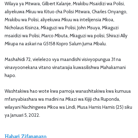
Wilaya ya Mtwara, Gilbert Kalanje, Mrakibu Msaidizi wa Polisi,
aliyekuwa Mkuu wa Kituo cha Polisi Mtwara, Charles Onyango,
Mrakibu wa Polisi, aliyekuwa Mkuu wa intelijensia Mkoa,
Nicholaus Kisinza, Mkaguzi wa Polisi, John Msuya, Mkaguzi
msaidizi wa Polisi, Marco Mbuta, Mkaguzi wa polisi, Shirazi Ally
Mkupa na askari na G5158 Kopro Salum Juma Mbalu.
Mashahidi 72, vielelezo vya maandishi visivyopungua 31 na
vinavyoonekana vitano vinatarajia kuwasilishwa Mahakamani
hapo.
Washtakiwa hao wote kwa pamoja wanashitakiwa kwa kumuua
mfanyabiashara wa madini na Mkazi wa Kijiji cha Ruponda,
wilayani Nachingwea Mkoa wa Lindi, Musa Hamis Hamis (25) siku
ya Januari 5, 2022.
Habari Zifananazo