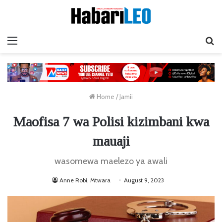
Menu
Ta
Home
/
Jamii
Maofisa 7 wa Polisi kizimbani kwa
mauaji
wasomewa maelezo ya awali
Anne Robi, Mtwara
August 9, 2023