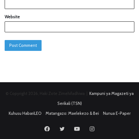
Website
© Copyright 2026, Haki Zote Zimehifadhiwa |
Kampuni ya Magazeti ya
Serikali (TSN)
Kuhusu HabariLEO
Matangazo: Maelekezo & Bei
Nunua E-Paper
Facebook
Twitter
YouTube
Instagram