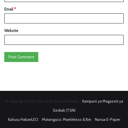
Email
*
Website
© Copyright 2026, Haki Zote Zimehifadhiwa |
Kampuni ya Magazeti ya
Serikali (TSN)
Kuhusu HabariLEO
Matangazo: Maelekezo & Bei
Nunua E-Paper