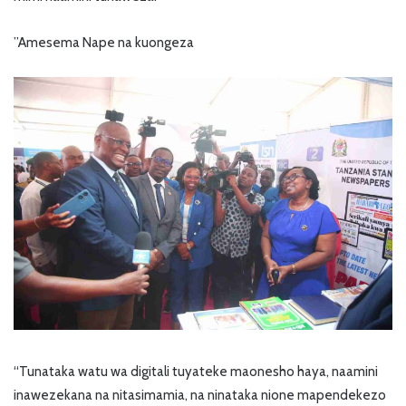
”Amesema Nape na kuongeza
“Tunataka watu wa digitali tuyateke maonesho haya, naamini
inawezekana na nitasimamia, na ninataka nione mapendekezo