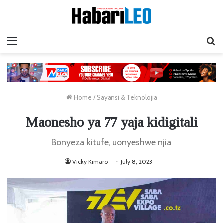
Menu
Ta
Home
/
Sayansi & Teknolojia
Maonesho ya 77 yaja kidigitali
Bonyeza kitufe, uonyeshwe njia
Vicky Kimaro
July 8, 2023