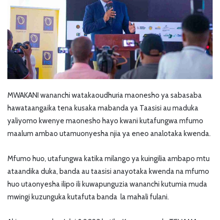
MWAKANI wananchi watakaoudhuria maonesho ya sabasaba
hawataangaika tena kusaka mabanda ya Taasisi au maduka
yaliyomo kwenye maonesho hayo kwani kutafungwa mfumo
maalum ambao utamuonyesha njia ya eneo analotaka kwenda.
Mfumo huo, utafungwa katika milango ya kuingilia ambapo mtu
ataandika duka, banda au taasisi anayotaka kwenda na mfumo
huo utaonyesha ilipo ili kuwapunguzia wananchi kutumia muda
mwingi kuzunguka kutafuta banda la mahali fulani.