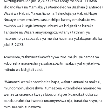
Akizungumza leo Julai 8,2023 katika Kongamano la TEHAMA
lililoandaliwa na Mamlaka ya Maendeleo ya Biashara (Tantrade),
Waziri wa Habari, Mawasiliano na Teknolojia ya Habari, Nape
Nnauye amesema kwa sasa nchi ipo kwenye mchakato wa
mwisho wa kuingia kwenye uchumi wa kidigitali na kuitaka
Tantrade na Wizara anayoiongoza kufanya tathmini ya
maonesho ya sabasaba ya mwaka huu mara yatakapomalizika
Julai 13, 2023.
Amesema, tathmini itakayofanywa itoe majibu ya namna ya
kuboresha maonesho ya sabasaba ili mwakani yafanyike kwa
mtindo wa kidigitali zaidi.
“Wananchi watakaotembelea hapa, wakute anuani za makazi,
miundombinu iboreshwe , tumezoea kutembelea maeneo ya
wenzetu, unaenda kweye kioo, unatype (kuandika) duka au
banda unalotaka kwenda unaonyeshwa njia, tunataka hivyo, na
mimi naamini tunaweza.