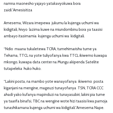
namna maonesho yajayo yatakavyokuwa bora
zaidi.”Amesisitiza
Amesema, Wizara imepewa jukumu la kujenga uchumi wa
kidigitali, hivyo lazima kuwe na miundombinu bora ya taasisi
ambayo itasimamia kujenga uchumi wa kidigitali.
“Ndio maana tukaletewa TCRA, tumehimarisha tume ya
Tehama, TTCL na yote tuliyofanya kwa TTCL ikiwemo kuwapa
mkongo, kuwapa data center na Mungu akipenda Satelite
tutapeleka huko huko.
“Lakini posta, na mambo yote wanayofanya ikiwemo posta
kiganjani na mengine, mageuzi tunayofanya TSN, TCRA CCC
ahadi yako kufanya mapinduzi na tunayasubiri, lakini pia tume
ya taarifa binafsi, TBC na wengine wote hizi taasisi kwa pamoja
tunashikamana kujenga uchumi wa kidigitali.”Amesema Nape.