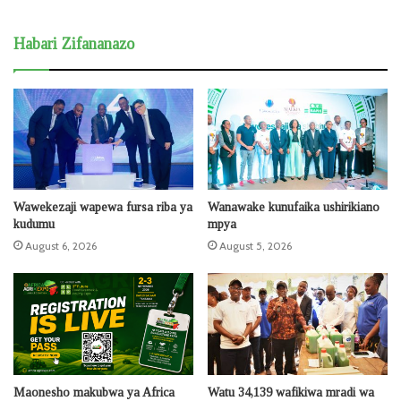
Habari Zifananazo
Wawekezaji wapewa fursa riba ya
Wanawake kunufaika ushirikiano
kudumu
mpya
August 6, 2026
August 5, 2026
Maonesho makubwa ya Africa
Watu 34,139 wafikiwa mradi wa