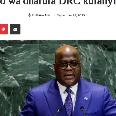
o wa dharura DRC kufanyik
Kulthum Ally
September 24, 2025
Pinterest
Sambaza kupitia barua pepe