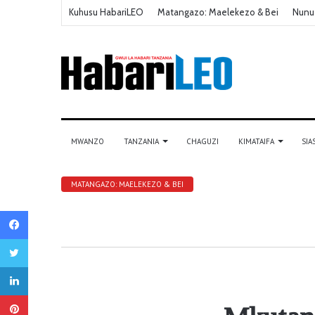
Kuhusu HabariLEO
Matangazo: Maelekezo & Bei
Nunu
MWANZO
TANZANIA
CHAGUZI
KIMATAIFA
SIA
MATANGAZO: MAELEKEZO & BEI
Facebook
Twitter
LinkedIn
Pinterest