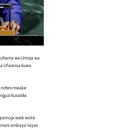
nachama wa Umoja wa
 la Ufaransa kuwa
 nchini mwake
nguzi kusaidia
 pamoja wale wote
 amani ambayo tayari