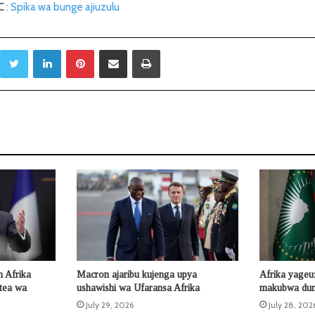
RC
: Spika wa bunge ajiuzulu
Twitter
LinkedIn
Pinterest
Sambaza kupitia barua pepe
Print
 Afrika
Macron ajaribu kujenga upya
Afrika yageu
otea wa
ushawishi wa Ufaransa Afrika
makubwa duni
July 29, 2026
July 28, 202