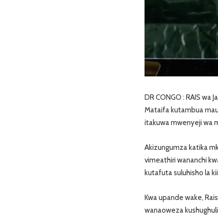
DR CONGO : RAIS wa J
Mataifa kutambua mauaj
itakuwa mwenyeji wa 
Akizungumza katika mk
vimeathiri wananchi kw
kutafuta suluhisho la 
Kwa upande wake, Rai
wanaoweza kushughulik