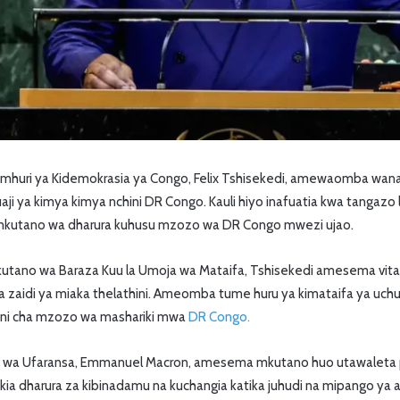
amhuri ya Kidemokrasia ya Congo, Felix Tshisekedi, amewaomba wa
i ya kimya kimya nchini DR Congo. Kauli hiyo inafuatia kwa tangazo
mkutano wa dharura kuhusu mzozo wa DR Congo mwezi ujao.
utano wa Baraza Kuu la Umoja wa Mataifa, Tshisekedi amesema vita
a zaidi ya miaka thelathini. Ameomba tume huru ya kimataifa ya uchu
kiini cha mzozo wa mashariki mwa
DR Congo.
s wa Ufaransa, Emmanuel Macron, amesema mkutano huo utawaleta
ia dharura za kibinadamu na kuchangia katika juhudi na mipango ya