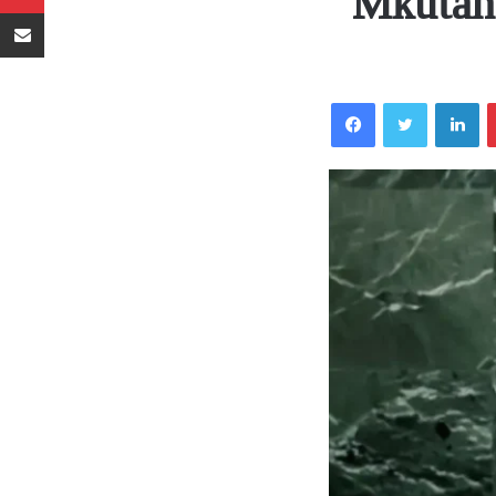
Mkutan
Sambaza kupitia barua pepe
Facebook
Twitter
LinkedIn