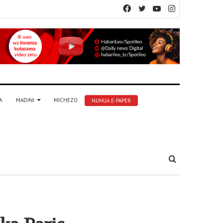
Facebook
Twitter
YouTube
Instagram
A
MADINI
MICHEZO
NUNUA E-PAPER
Tafuta