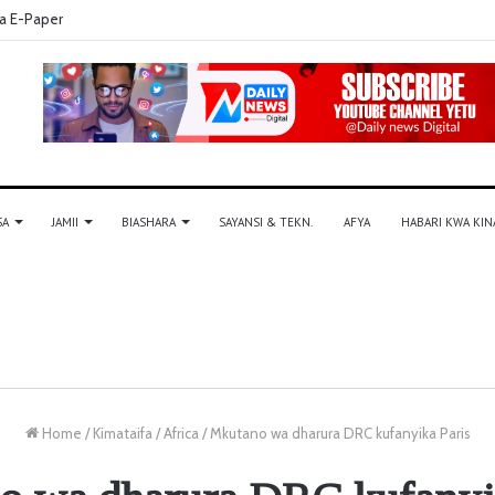
a E-Paper
SA
JAMII
BIASHARA
SAYANSI & TEKN.
AFYA
HABARI KWA KIN
Home
/
Kimataifa
/
Africa
/
Mkutano wa dharura DRC kufanyika Paris