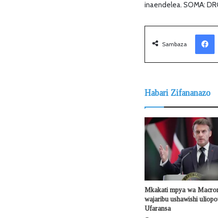
inaendelea. SOMA: D
Facebook
Sambaza
Habari Zifananazo
Mkakati mpya wa Macron
wajaribu ushawishi uliop
Ufaransa