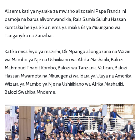
Alisema kati ya nyaraka za mwisho alizosaini Papa Francis, ni
pamoja na barua aliyomwandikia, Rais Samia Suluhu Hassan
kumtakia heri ya Siku njema ya miaka 61 ya Muungano wa
Tanganyika na Zanzibar.
Katika misa hiyo ya mazishi, Dk Mpango aliongozana na Waziri
wa Mambo ya Nje na Ushirikiano wa Afrika Mashariki, Balozi
Mahmoud Thabit Kombo, Balozi wa Tanzania Vatican, Balozi
Hassan Mwameta na Mkurugenzi wa Idara ya Ulaya na Amerika
Wizara ya Mambo ya Nje na Ushirikiano wa Afrika Mashariki,
Balozi Swahiba Mndeme.