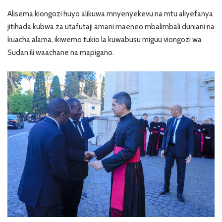
Alisema kiongozi huyo alikuwa mnyenyekevu na mtu aliyefanya
jitihada kubwa za utafutaji amani maeneo mbalimbali duniani na
kuacha alama, ikiwemo tukio la kuwabusu miguu viongozi wa
Sudan ili waachane na mapigano.