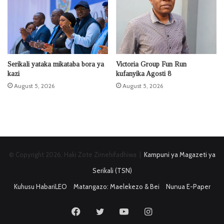
Serikali yataka mikataba bora ya
Victoria Group Fun Run
kazi
kufanyika Agosti 8
August 5, 2026
August 5, 2026
© Copyright 2026, Haki Zote Zimehifadhiwa |
Kampuni ya Magazeti ya
Serikali (TSN)
Kuhusu HabariLEO
Matangazo: Maelekezo & Bei
Nunua E-Paper
Facebook
Twitter
YouTube
Instagram