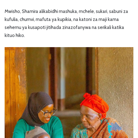
Mwisho, Shamira alikabidhi mashuka, mchele, sukari, sabuni za
kufulia, chumvi, mafuta ya kupikia, na katoni za maji kama
sehemu ya kusapoti jitihada zinazofanywa na serikali katika
kituo hiko.