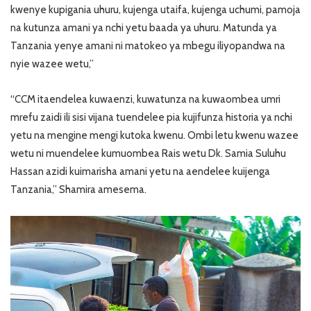
kwenye kupigania uhuru, kujenga utaifa, kujenga uchumi, pamoja
na kutunza amani ya nchi yetu baada ya uhuru. Matunda ya
Tanzania yenye amani ni matokeo ya mbegu iliyopandwa na
nyie wazee wetu,”
“CCM itaendelea kuwaenzi, kuwatunza na kuwaombea umri
mrefu zaidi ili sisi vijana tuendelee pia kujifunza historia ya nchi
yetu na mengine mengi kutoka kwenu. Ombi letu kwenu wazee
wetu ni muendelee kumuombea Rais wetu Dk. Samia Suluhu
Hassan azidi kuimarisha amani yetu na aendelee kuijenga
Tanzania,” Shamira amesema.