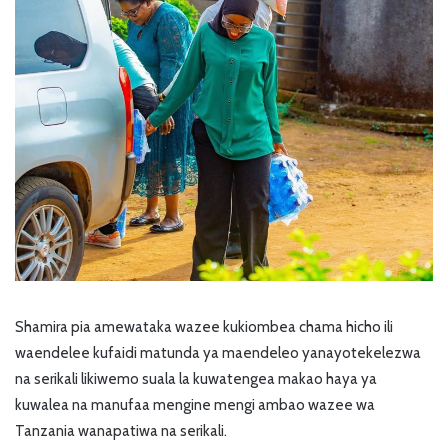
Shamira pia amewataka wazee kukiombea chama hicho ili
waendelee kufaidi matunda ya maendeleo yanayotekelezwa
na serikali likiwemo suala la kuwatengea makao haya ya
kuwalea na manufaa mengine mengi ambao wazee wa
Tanzania wanapatiwa na serikali.