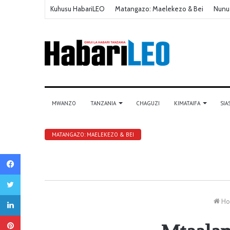
Kuhusu HabariLEO
Matangazo: Maelekezo & Bei
Nunu
MWANZO
TANZANIA
CHAGUZI
KIMATAIFA
SIA
MATANGAZO: MAELEKEZO & BEI
Facebook
Twitter
LinkedIn
Ho
Pinterest