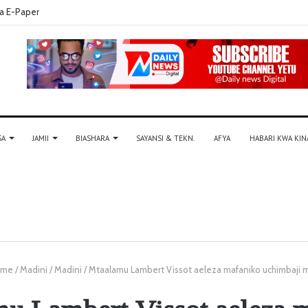
a E-Paper
SA
JAMII
BIASHARA
SAYANSI & TEKN.
AFYA
HABARI KWA KIN
me
/
Madini
/
Madini
/
Mtaalamu Lambert Vissot aeleza mafaniko uchimbaji 