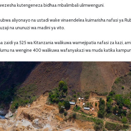
ezesha kutengeneza bidhaa mbalimbali ulimwenguni.
wa aliyonayo na ustadi wake vinaendelea kuimarisha nafasi ya Ruby
uzaji na ununuzi wa madini ya vito.
ana zaidi ya 525 wa Kitanzania walikuwa wamejipatia nafasi za kazi, a
kudumu na wengine 400 walikuwa wafanyakazi wa muda katika kampuni