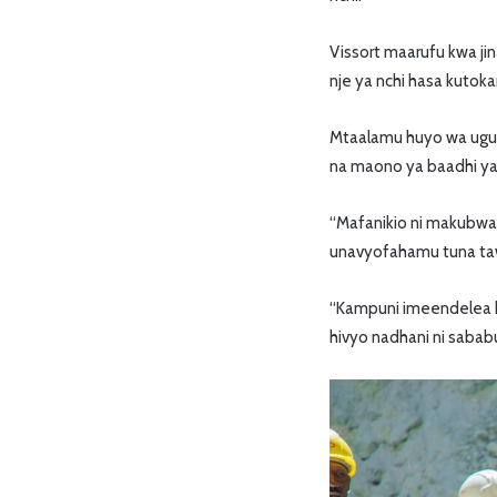
Vissort maarufu kwa j
nje ya nchi hasa kutoka
Mtaalamu huyo wa ugu
na maono ya baadhi ya
“Mafanikio ni makubwa 
unavyofahamu tuna tawi 
“Kampuni imeendelea k
hivyo nadhani ni sabab