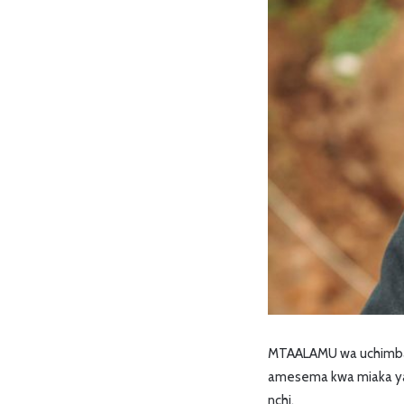
MTAALAMU wa uchimbaji
amesema kwa miaka ya 
nchi.