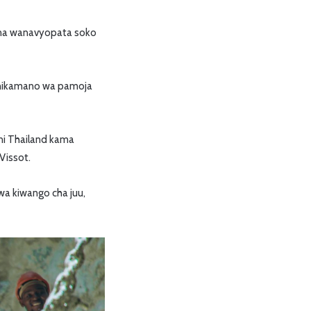
mna wanavyopata soko
shikamano wa pamoja
ni Thailand kama
Vissot.
a kiwango cha juu,