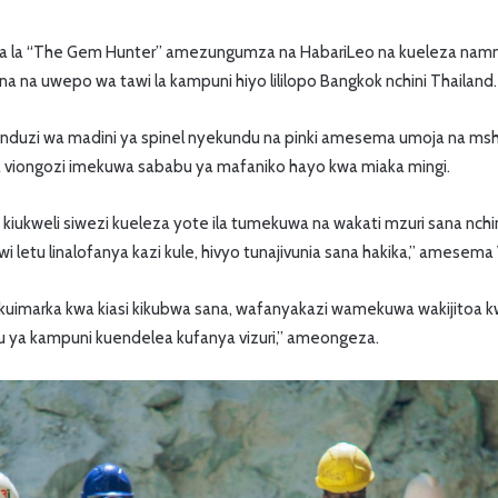
ina la “The Gem Hunter” amezungumza na HabariLeo na kueleza na
na na uwepo wa tawi la kampuni hiyo lililopo Bangkok nchini Thailand.
nduzi wa madini ya spinel nyekundu na pinki amesema umoja na m
 viongozi imekuwa sababu ya mafaniko hayo kwa miaka mingi.
kiukweli siwezi kueleza yote ila tumekuwa na wakati mzuri sana nchi
letu linalofanya kazi kule, hivyo tunajivunia sana hakika,” amesema 
uimarka kwa kiasi kikubwa sana, wafanyakazi wamekuwa wakijitoa kw
u ya kampuni kuendelea kufanya vizuri,” ameongeza.