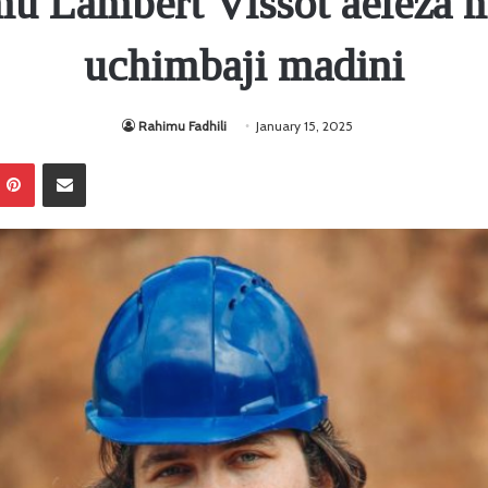
u Lambert Vissot aeleza 
uchimbaji madini
Rahimu Fadhili
January 15, 2025
Pinterest
Sambaza kupitia barua pepe