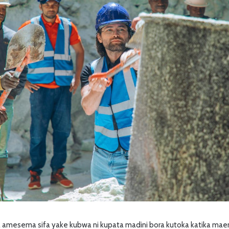
sa amesema sifa yake kubwa ni kupata madini bora kutoka katika ma