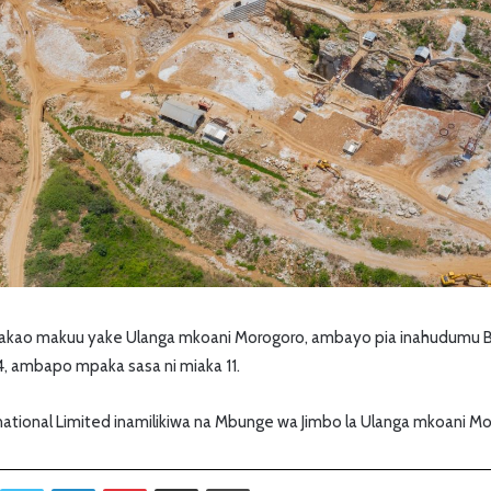
akao makuu yake Ulanga mkoani Morogoro, ambayo pia inahudumu Ba
, ambapo mpaka sasa ni miaka 11.
ational Limited inamilikiwa na Mbunge wa Jimbo la Ulanga mkoani M
Twitter
LinkedIn
Pinterest
Sambaza kupitia barua pepe
Print