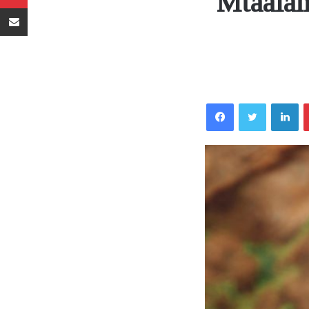
Mtaalam
Sambaza kupitia barua pepe
Facebook
Twitter
LinkedIn