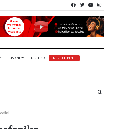
Facebook
Twitter
YouTube
Instagram
A
MADINI
MICHEZO
NUNUA E-PAPER
Tafuta
madini