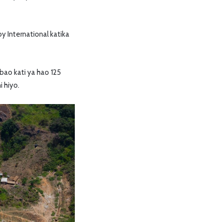
 International katika
mbao kati ya hao 125
 hiyo.