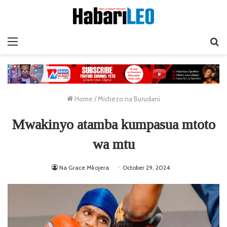
Menu
Ta
Home
/
Michezo na Burudani
Mwakinyo atamba kumpasua mtoto
wa mtu
Na Grace Mkojera
October 29, 2024