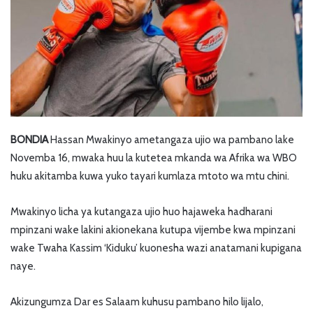
BONDIA
Hassan Mwakinyo ametangaza ujio wa pambano lake
Novemba 16, mwaka huu la kutetea mkanda wa Afrika wa WBO
huku akitamba kuwa yuko tayari kumlaza mtoto wa mtu chini.
Mwakinyo licha ya kutangaza ujio huo hajaweka hadharani
mpinzani wake lakini akionekana kutupa vijembe kwa mpinzani
wake Twaha Kassim ‘Kiduku’ kuonesha wazi anatamani kupigana
naye.
Akizungumza Dar es Salaam kuhusu pambano hilo lijalo,