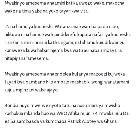
Mwakinyo amesema anaamini katika uwezo wake, makocha
wake na timu yake na yuko tayari kwa vita.
“Nina hamu ya kuonesha Watanzania kwamba bado nipo,
nilikuwa nina hamu kwa kipindi kirefu kupata nafasi ya kuonesha
Tanzania mimi ni nani katika ngumi, nafahamu kurudi kwangu
kunaweza kuwa habari njema kwa watu au habari mbaya ila
nitapigana,”amesema.
Mwakinyo amesema anaendelea kufanya mazoezi kujiweka
tayari kwa pambano hilo ambalo mashabiki wengi wanatamani
kujua mpinzani wake ajaye.
Bondia huyo mwenye nyota tatu na nusu mara ya mwisho
kuchukua mkanda huo wa WBO Afrika ni Juni 24, mwaka huu Dar
es Salaam baada ya kumchapa Patrick Allotey wa Ghana.