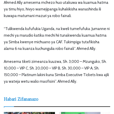
Ahmed Ally amesema mchezo huo utakuwa wa kuamua hatma
ya timu hiyo, hivyo wamejipanga kuhakikisha wanashinda ili
kuwapa matumani mazuri ya robo fainali.
“Tulikwenda kufufukia Uganda, na kweli tumefufuka. Jumanne ni
mechi ya marudio katika mechi hii tunakwenda kuamua hatma
ya Simba kwenye michuano ya CAF. Tukimpiga tutafikisha
alama 6 na kuanza kuchungulia robo fainali”. Ahmed Ally.
Amesema tiketi zimeanza kuuzwa, Sh. 3,000 – Mzunguko, Sh.
10,000 – VIP C, Sh. 20,000 – VIP B, Sh. 30,000 – VIP A, Sh.
150,000 – Platinum lakini kuna Simba Executive Tickets kwa ajili
ya wateja wetu walio maofisini”. Ahmed Ally.
Habari Zifananazo