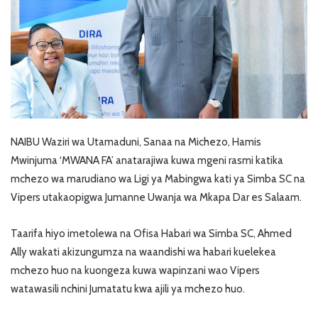
NAIBU Waziri wa Utamaduni, Sanaa na Michezo, Hamis
Mwinjuma ‘MWANA FA’ anatarajiwa kuwa mgeni rasmi katika
mchezo wa marudiano wa Ligi ya Mabingwa kati ya Simba SC na
Vipers utakaopigwa Jumanne Uwanja wa Mkapa Dar es Salaam.
Taarifa hiyo imetolewa na Ofisa Habari wa Simba SC, Ahmed
Ally wakati akizungumza na waandishi wa habari kuelekea
mchezo huo na kuongeza kuwa wapinzani wao Vipers
watawasili nchini Jumatatu kwa ajili ya mchezo huo.