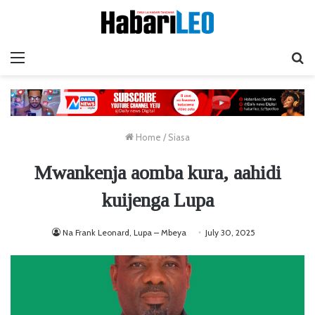
Menu
Ta
Home
/
Siasa
Mwankenja aomba kura, aahidi
kuijenga Lupa
Na Frank Leonard, Lupa – Mbeya
July 30, 2025