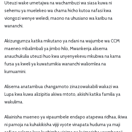
Uteuzi wake umetajwa na wachambuzi wa siasa kuwa ni
sehemu ya muelekeo wa chama hicho kutoa nafasi kwa
viongozi wenye weledi, maono na uhusiano wa karibu na
wananchi.
Akizungumza katika mikutano ya ndani na wajumbe wa CCM
maeneo mbalimbali ya jimbo hilo, Mwankenja alisema
anauchukulia uteuzi huo kwa unyenyekevu mkubwa na kama
fursa ya kweli ya kuwatumikia wananchi waliomlea na
kumuamini.
Alisema anatambua changamoto zinazowakabili wakazi wa
Lupa kwa kuwa alizipitia akiwa mtoto, akiishi katika familia ya
wakulima.
Aliainisha maeneo ya vipaumbele endapo atapewa ridhaa, ikiwa
ni pamoja na kuhakikisha vijiji vyote vinapata huduma ya maji