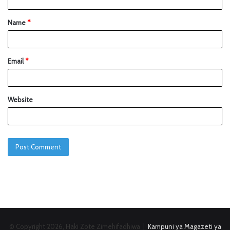
Name
*
Email
*
Website
© Copyright 2026, Haki Zote Zimehifadhiwa |
Kampuni ya Magazeti ya