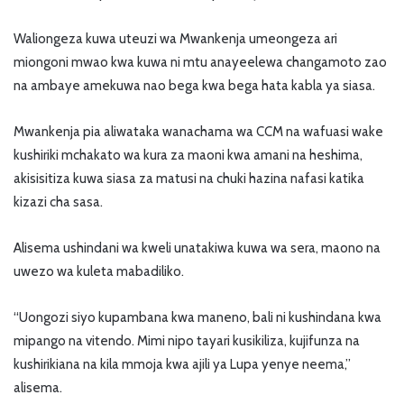
Waliongeza kuwa uteuzi wa Mwankenja umeongeza ari
miongoni mwao kwa kuwa ni mtu anayeelewa changamoto zao
na ambaye amekuwa nao bega kwa bega hata kabla ya siasa.
Mwankenja pia aliwataka wanachama wa CCM na wafuasi wake
kushiriki mchakato wa kura za maoni kwa amani na heshima,
akisisitiza kuwa siasa za matusi na chuki hazina nafasi katika
kizazi cha sasa.
Alisema ushindani wa kweli unatakiwa kuwa wa sera, maono na
uwezo wa kuleta mabadiliko.
“Uongozi siyo kupambana kwa maneno, bali ni kushindana kwa
mipango na vitendo. Mimi nipo tayari kusikiliza, kujifunza na
kushirikiana na kila mmoja kwa ajili ya Lupa yenye neema,”
alisema.