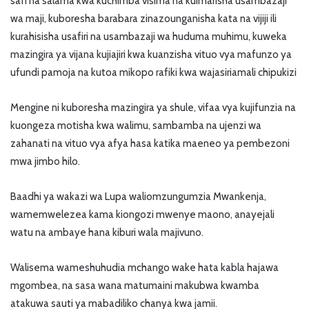
safi na salama kwa kuchimba visima na kuimarisha usambazaji
wa maji, kuboresha barabara zinazounganisha kata na vijiji ili
kurahisisha usafiri na usambazaji wa huduma muhimu, kuweka
mazingira ya vijana kujiajiri kwa kuanzisha vituo vya mafunzo ya
ufundi pamoja na kutoa mikopo rafiki kwa wajasiriamali chipukizi
Mengine ni kuboresha mazingira ya shule, vifaa vya kujifunzia na
kuongeza motisha kwa walimu, sambamba na ujenzi wa
zahanati na vituo vya afya hasa katika maeneo ya pembezoni
mwa jimbo hilo.
Baadhi ya wakazi wa Lupa waliomzungumzia Mwankenja,
wamemwelezea kama kiongozi mwenye maono, anayejali
watu na ambaye hana kiburi wala majivuno.
Walisema wameshuhudia mchango wake hata kabla hajawa
mgombea, na sasa wana matumaini makubwa kwamba
atakuwa sauti ya mabadiliko chanya kwa jamii.