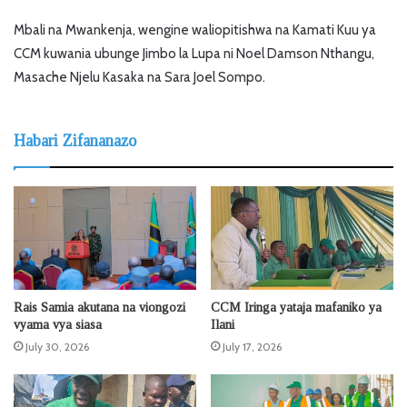
Mbali na Mwankenja, wengine waliopitishwa na Kamati Kuu ya
CCM kuwania ubunge Jimbo la Lupa ni Noel Damson Nthangu,
Masache Njelu Kasaka na Sara Joel Sompo.
Habari Zifananazo
Rais Samia akutana na viongozi
CCM Iringa yataja mafaniko ya
vyama vya siasa
Ilani
July 30, 2026
July 17, 2026