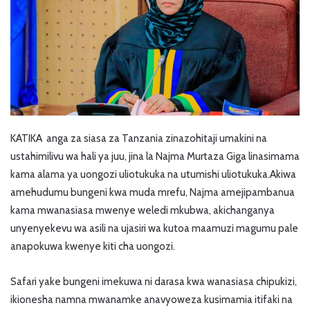
KATIKA anga za siasa za Tanzania zinazohitaji umakini na
ustahimilivu wa hali ya juu, jina la Najma Murtaza Giga linasimama
kama alama ya uongozi uliotukuka na utumishi uliotukuka.Akiwa
amehudumu bungeni kwa muda mrefu, Najma amejipambanua
kama mwanasiasa mwenye weledi mkubwa, akichanganya
unyenyekevu wa asili na ujasiri wa kutoa maamuzi magumu pale
anapokuwa kwenye kiti cha uongozi.
Safari yake bungeni imekuwa ni darasa kwa wanasiasa chipukizi,
ikionesha namna mwanamke anavyoweza kusimamia itifaki na