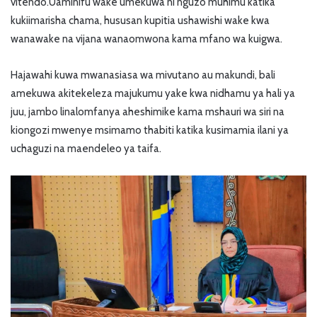
vitendo.Uaminifu wake umekuwa ni nguzo muhimu katika
kukiimarisha chama, hususan kupitia ushawishi wake kwa
wanawake na vijana wanaomwona kama mfano wa kuigwa.
Hajawahi kuwa mwanasiasa wa mivutano au makundi, bali
amekuwa akitekeleza majukumu yake kwa nidhamu ya hali ya
juu, jambo linalomfanya aheshimike kama mshauri wa siri na
kiongozi mwenye msimamo thabiti katika kusimamia ilani ya
uchaguzi na maendeleo ya taifa.