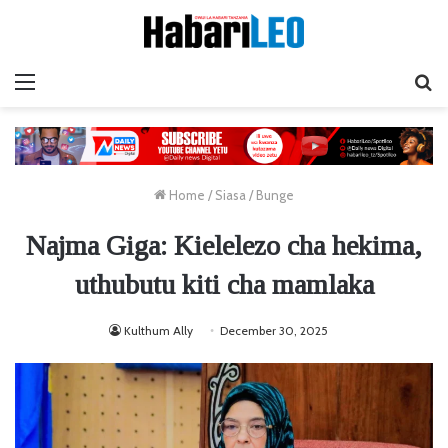
Menu
Ta
Home
/
Siasa
/
Bunge
Najma Giga: Kielelezo cha hekima,
uthubutu kiti cha mamlaka
Kulthum Ally
December 30, 2025