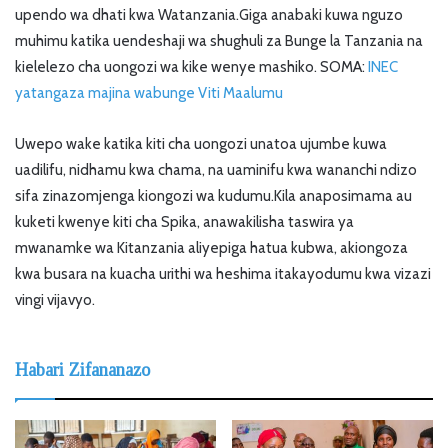
upendo wa dhati kwa Watanzania.Giga anabaki kuwa nguzo
muhimu katika uendeshaji wa shughuli za Bunge la Tanzania na
kielelezo cha uongozi wa kike wenye mashiko. SOMA:
INEC
yatangaza majina wabunge Viti Maalumu
Uwepo wake katika kiti cha uongozi unatoa ujumbe kuwa
uadilifu, nidhamu kwa chama, na uaminifu kwa wananchi ndizo
sifa zinazomjenga kiongozi wa kudumu.Kila anaposimama au
kuketi kwenye kiti cha Spika, anawakilisha taswira ya
mwanamke wa Kitanzania aliyepiga hatua kubwa, akiongoza
kwa busara na kuacha urithi wa heshima itakayodumu kwa vizazi
vingi vijavyo.
Habari Zifananazo