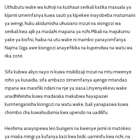
Uthubutu wake wa kuhoji na kushauri serikali katika masuala ya
kijamii umemfanya kuwa sauti ya kipekee inayobeba matumaini
ya wengi, huku akidumisha uhusiano mzuri na viongozi wa
serikali kwa ajili ya maslahi mapana ya nchi.Mbali na majukumu
yake ya kiofisi, haiba na utu wake ni mambo yanayomfanya
Najma Giga awe kiongozi anayefikika na kupendwa na watu wa
rika zote.
Sifa kubwa aliyo nayo ni kuwa msikilizaji mzuri na mtu mwenye
roho ya kusaidia, sifa ambazo zimemfanya ajenge mtandao
mpana wa marafiki ndani na nje ya siasa.Unyenyekevu wake
unadhihirisha kuwa madaraka makubwa hayapaswi
kumtenganisha kiongozi na watu wake, bali yanapaswa kuwa
chombo cha kuwahudumia kwa upendo na uadilifu.
Heshima anayopewa leo bungeni na kwenye jamii ni matokeo
ya miaka mingi ya kufanya kazi kwa bidii, uaminifu kwa nchi, na