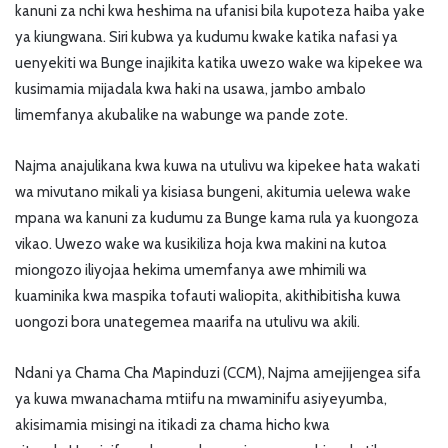
kanuni za nchi kwa heshima na ufanisi bila kupoteza haiba yake
ya kiungwana. Siri kubwa ya kudumu kwake katika nafasi ya
uenyekiti wa Bunge inajikita katika uwezo wake wa kipekee wa
kusimamia mijadala kwa haki na usawa, jambo ambalo
limemfanya akubalike na wabunge wa pande zote.
Najma anajulikana kwa kuwa na utulivu wa kipekee hata wakati
wa mivutano mikali ya kisiasa bungeni, akitumia uelewa wake
mpana wa kanuni za kudumu za Bunge kama rula ya kuongoza
vikao. Uwezo wake wa kusikiliza hoja kwa makini na kutoa
miongozo iliyojaa hekima umemfanya awe mhimili wa
kuaminika kwa maspika tofauti waliopita, akithibitisha kuwa
uongozi bora unategemea maarifa na utulivu wa akili.
Ndani ya Chama Cha Mapinduzi (CCM), Najma amejijengea sifa
ya kuwa mwanachama mtiifu na mwaminifu asiyeyumba,
akisimamia misingi na itikadi za chama hicho kwa