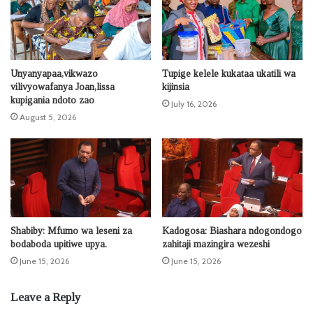
Unyanyapaa,vikwazo
Tupige kelele kukataa ukatili wa
vilivyowafanya Joan,lissa
kijinsia
kupigania ndoto zao
July 16, 2026
August 5, 2026
Shabiby: Mfumo wa leseni za
Kadogosa: Biashara ndogondogo
bodaboda upitiwe upya.
zahitaji mazingira wezeshi
June 15, 2026
June 15, 2026
Leave a Reply