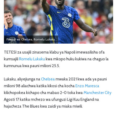
Fowadi wa Chelsea, Romelu Lukaku.
TETESI za usajili zinasema klabu ya Napoli imewasilisha ofa
kumsajili
Romelu Lukaku
kwa mkopo huku kukiwa na chaguo la
kumnunua kwa pauni milioni 25.5.
Lukaku, aliyejiunga na
Chelsea
mwaka 2021 kwa ada ya pauni
milioni 98 aliachwa katika kikosi cha kocha
Enzo Maresca
kilichopokea kichapo cha mabao 2-0 toka kwa
Manchester City
Agosti 17 katika mchezo wa ufunguzi Ligi Kuu England na
hajacheza The Blues kwa zaidi ya miaka miwili.