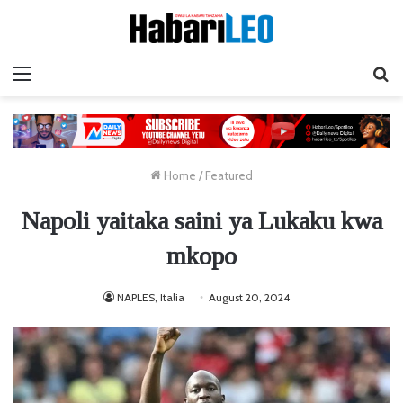
Menu
Ta
Home
/
Featured
Napoli yaitaka saini ya Lukaku kwa
mkopo
NAPLES, Italia
August 20, 2024