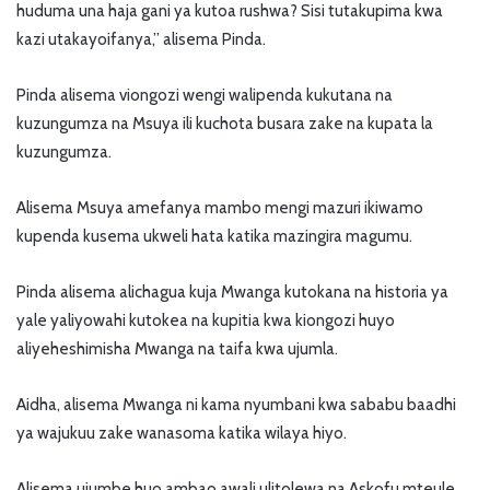
huduma una haja gani ya kutoa rushwa? Sisi tutakupima kwa
kazi utakayoifanya,” alisema Pinda.
Pinda alisema viongozi wengi walipenda kukutana na
kuzungumza na Msuya ili kuchota busara zake na kupata la
kuzungumza.
Alisema Msuya amefanya mambo mengi mazuri ikiwamo
kupenda kusema ukweli hata katika mazingira magumu.
Pinda alisema alichagua kuja Mwanga kutokana na historia ya
yale yaliyowahi kutokea na kupitia kwa kiongozi huyo
aliyeheshimisha Mwanga na taifa kwa ujumla.
Aidha, alisema Mwanga ni kama nyumbani kwa sababu baadhi
ya wajukuu zake wanasoma katika wilaya hiyo.
Alisema ujumbe huo ambao awali ulitolewa na Askofu mteule