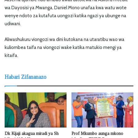
wa Dayosisi ya Mwanga, Daniel Mono unafaa kwa watu wote
wenye ndoto za kutafuta uongozi katika ngazi ya ubunge na
udiwani.
Aliwashukuru viongozi wa dini kutokana na utaratibu wao wa
kuliombea taifa na viongozi wake katika matukio mengi ya
kitaifa.
Habari Zifananazo
Dk Kijaji akagua miradi ya Sh
Prof Mkumbo aunga mkono