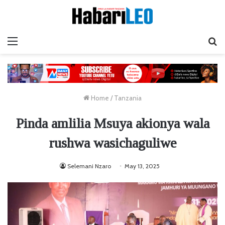
Menu
Ta
Home
/
Tanzania
Pinda amlilia Msuya akionya wala
rushwa wasichaguliwe
Selemani Nzaro
May 13, 2025