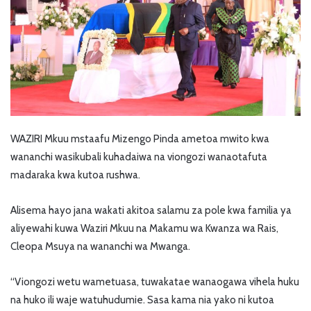
WAZIRI Mkuu mstaafu Mizengo Pinda ametoa mwito kwa
wananchi wasikubali kuhadaiwa na viongozi wanaotafuta
madaraka kwa kutoa rushwa.
Alisema hayo jana wakati akitoa salamu za pole kwa familia ya
aliyewahi kuwa Waziri Mkuu na Makamu wa Kwanza wa Rais,
Cleopa Msuya na wananchi wa Mwanga.
“Viongozi wetu wametuasa, tuwakatae wanaogawa vihela huku
na huko ili waje watuhudumie. Sasa kama nia yako ni kutoa