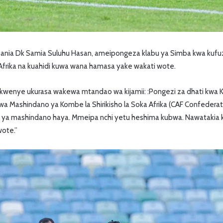
nia Dk Samia Suluhu Hasan, ameipongeza klabu ya Simba kwa kufuzu
 Afrika na kuahidi kuwa wana hamasa yake wakati wote.
kwenye ukurasa wakewa mtandao wa kijamii: :Pongezi za dhati kwa 
wa Mashindano ya Kombe la Shirikisho la Soka Afrika (CAF Confederat
nali ya mashindano haya. Mmeipa nchi yetu heshima kubwa. Nawatakia k
ote.”