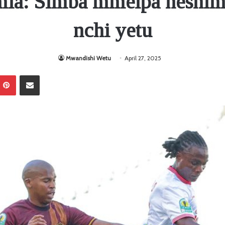
mia: Simba mmeipa heshi
nchi yetu
Mwandishi Wetu
April 27, 2025
Pinterest
Sambaza kupitia barua pepe