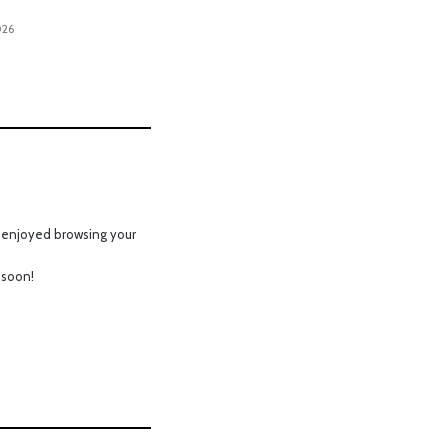
026
y enjoyed browsing your
 soon!