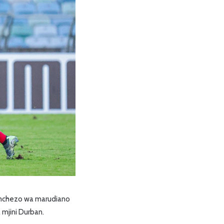
0 mchezo wa marudiano
 mjini Durban.