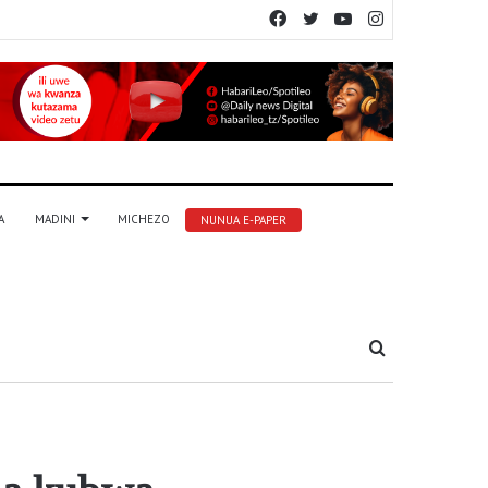
Facebook
Twitter
YouTube
Instagram
A
MADINI
MICHEZO
NUNUA E-PAPER
Tafuta