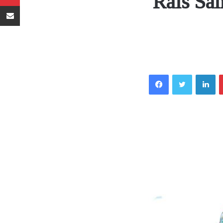
Rais Sa
Sambaza kupitia barua pepe
Facebook
Twitter
LinkedIn