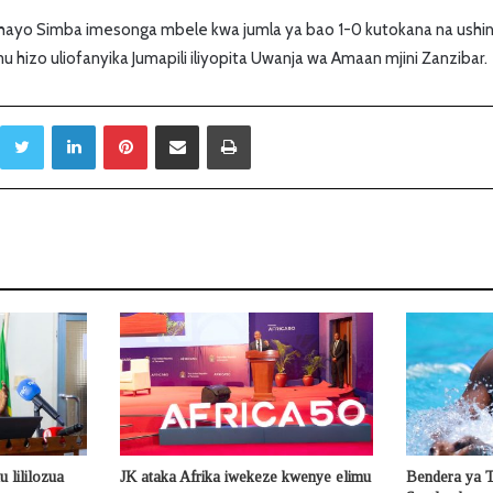
ayo Simba imesonga mbele kwa jumla ya bao 1-0 kutokana na ushin
 hizo uliofanyika Jumapili iliyopita Uwanja wa Amaan mjini Zanzibar.
Twitter
LinkedIn
Pinterest
Sambaza kupitia barua pepe
Print
 lililozua
JK ataka Afrika iwekeze kwenye elimu
Bendera ya Ta