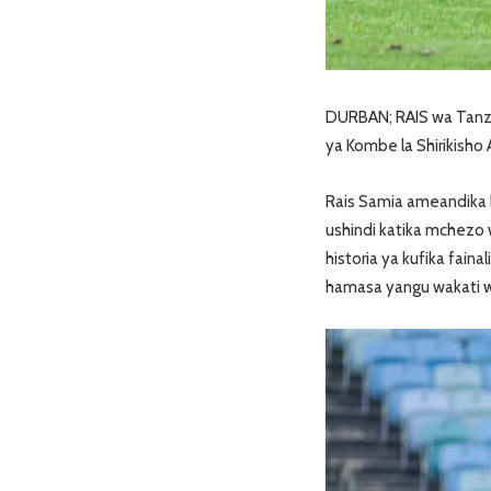
DURBAN; RAIS wa Tanza
ya Kombe la Shirikisho
Rais Samia ameandika 
ushindi katika mchezo 
historia ya kufika fai
hamasa yangu wakati w