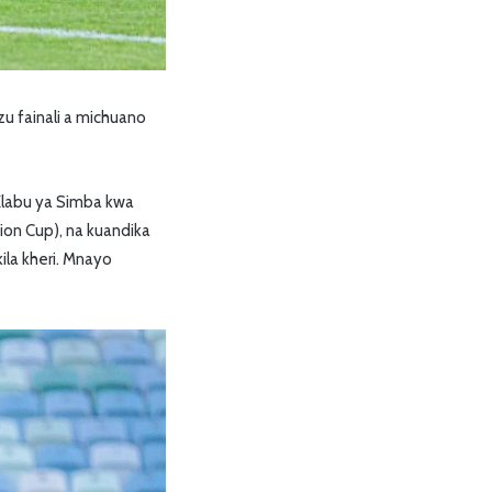
 fainali a michuano
Klabu ya Simba kwa
ion Cup), na kuandika
ila kheri. Mnayo