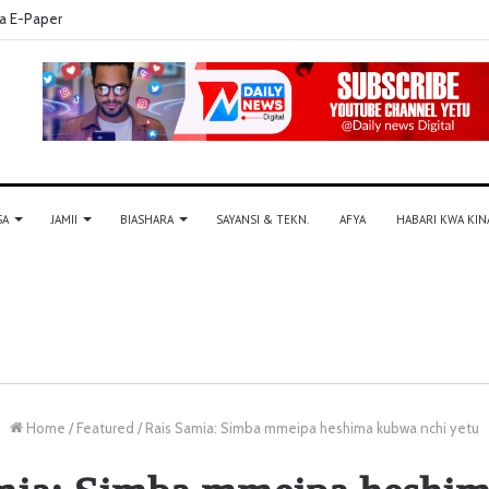
a E-Paper
SA
JAMII
BIASHARA
SAYANSI & TEKN.
AFYA
HABARI KWA KIN
Home
/
Featured
/
Rais Samia: Simba mmeipa heshima kubwa nchi yetu