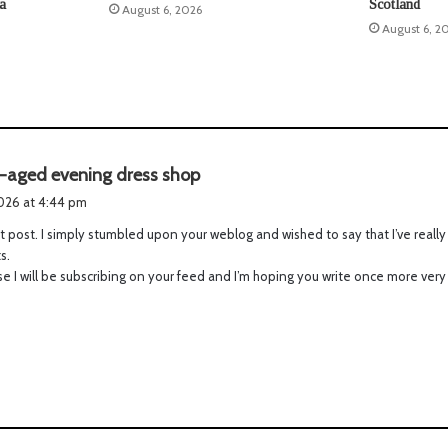
la
Scotland
August 6, 2026
August 6, 2
s
-aged evening dress shop
a
2026 at 4:44 pm
y
t post. I simply stumbled upon your weblog and wished to say that I’ve reall
s
s.
:
se I will be subscribing on your feed and I’m hoping you write once more very