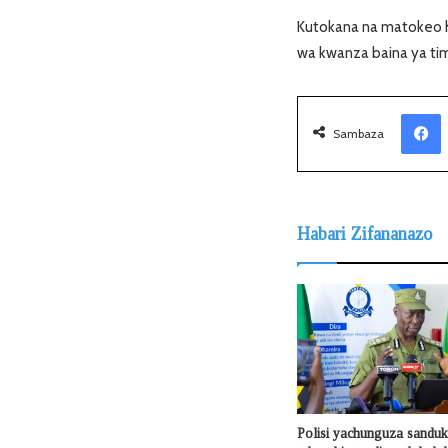
Kutokana na matokeo h
wa kwanza baina ya timu
Facebook
Sambaza
Habari Zifananazo
Polisi yachunguza sanduku