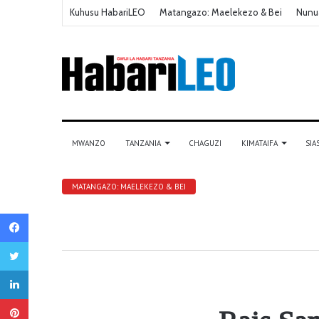
Kuhusu HabariLEO
Matangazo: Maelekezo & Bei
Nunu
MWANZO
TANZANIA
CHAGUZI
KIMATAIFA
SIA
MATANGAZO: MAELEKEZO & BEI
Facebook
Twitter
LinkedIn
Pinterest