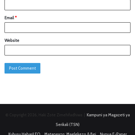
Email
*
Website
© Copyright 2026, Haki Zote Zimehifadhiwa |
Kampuni ya Magazeti ya
Serikali (TSN)
Kuhusu HabariLEO
Matangazo: Maelekezo & Bei
Nunua E-Paper