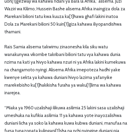
uon[1]gezwaji wa kahawa ndani ya Bara la Afrika,” alisema. Juzi
Waziri wa Kilimo, Hussein Bashe alisema Afrika inaingiza dola za
Marekani bilioni tatu kwa kuuza ka[1]hawa ghafi lakini inatoa
Dola za Marekani bilioni 50 kuin[1]giza kahawa iliyopandishwa
thamani.
Rais Samia alisema takwimu zinaonesha kila siku watu
wanakunywa vikombe takribani bilioni tatu vya kahawa dunia
nzima na kati ya hivyo kahawa nzuri ni ya Afrika lakini kumekuwa
na changamoto nyingi. Alisema Afrika imepoteza hadhi yake
kwenye sekta ya kahawa duniani hivyo lazima yafanyike
marekebisho ku[1]hakikisha furaha ya waku[1]lima wa kahawa
inarejea.
“Miaka ya 1960 uzalishaji ilikuwa asilimia 25 lakini sasa uzalishaji
umeshuka na kufikia asilimia 11 ya kahawa yote inayozalishwa
duniani licha ya soko la kahawa kuwa kubwa duniani, manufaa na
fursa tunazopata kulingani[1]sha na nchi nyingine duniani pia