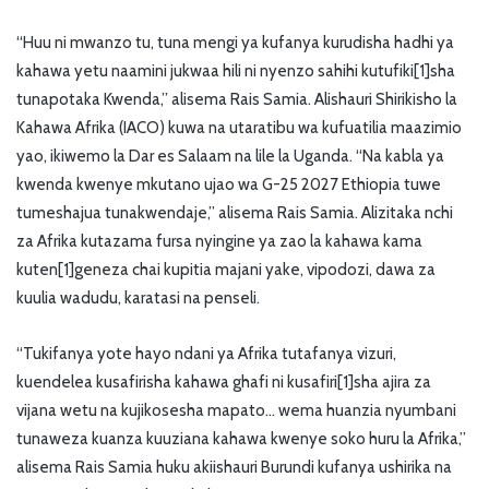
“Huu ni mwanzo tu, tuna mengi ya kufanya kurudisha hadhi ya
kahawa yetu naamini jukwaa hili ni nyenzo sahihi kutufiki[1]sha
tunapotaka Kwenda,” alisema Rais Samia. Alishauri Shirikisho la
Kahawa Afrika (IACO) kuwa na utaratibu wa kufuatilia maazimio
yao, ikiwemo la Dar es Salaam na lile la Uganda. “Na kabla ya
kwenda kwenye mkutano ujao wa G-25 2027 Ethiopia tuwe
tumeshajua tunakwendaje,” alisema Rais Samia. Alizitaka nchi
za Afrika kutazama fursa nyingine ya zao la kahawa kama
kuten[1]geneza chai kupitia majani yake, vipodozi, dawa za
kuulia wadudu, karatasi na penseli.
“Tukifanya yote hayo ndani ya Afrika tutafanya vizuri,
kuendelea kusafirisha kahawa ghafi ni kusafiri[1]sha ajira za
vijana wetu na kujikosesha mapato… wema huanzia nyumbani
tunaweza kuanza kuuziana kahawa kwenye soko huru la Afrika,”
alisema Rais Samia huku akiishauri Burundi kufanya ushirika na