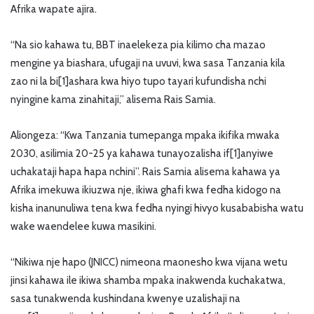
Afrika wapate ajira.
“Na sio kahawa tu, BBT inaelekeza pia kilimo cha mazao
mengine ya biashara, ufugaji na uvuvi, kwa sasa Tanzania kila
zao ni la bi[1]ashara kwa hiyo tupo tayari kufundisha nchi
nyingine kama zinahitaji,” alisema Rais Samia.
Aliongeza: “Kwa Tanzania tumepanga mpaka ikifika mwaka
2030, asilimia 20-25 ya kahawa tunayozalisha if[1]anyiwe
uchakataji hapa hapa nchini”. Rais Samia alisema kahawa ya
Afrika imekuwa ikiuzwa nje, ikiwa ghafi kwa fedha kidogo na
kisha inanunuliwa tena kwa fedha nyingi hivyo kusababisha watu
wake waendelee kuwa masikini.
“Nikiwa nje hapo (JNICC) nimeona maonesho kwa vijana wetu
jinsi kahawa ile ikiwa shamba mpaka inakwenda kuchakatwa,
sasa tunakwenda kushindana kwenye uzalishaji na