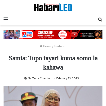
Menu
Ta
Home
/
Featured
Samia: Tupo tayari kutoa somo la
kahawa
Na Zena Chande
February 23, 2025