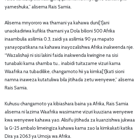
yameshuka,” alisema Rais Samia.
Alisema mnyororo wa thamani ya kahawa duni[1]ani
unaokadiriwa kufikia thamani ya Dola bilioni 500 Afrika
inaambulia asilimia 0.3, zaidi ya asilimia 90 ya mapato
yanayopatikana na kahawa inayozalishwa Afrika inakwenda nje.
“Wazalishaji ni sisi lakini faida inakwenda kwingine na sisi
tunabaki kama shamba tu… inabidi tuitazame vizuri kama
Waafrika na tubadilike, changamoto hii ya kimka[1]kati sioni
namna inaweza kutatuliwa bila jitihada zetu wenyewe,” alisema
Rais Samia.
Kuhusu changamoto ya kibiashara baina ya Afrika, Rais Samia
alisema ni lazima Waafrika wasimame vizuri kuuziana wenyewe
kwa wenyewe kahawa yao. Alisifu jitihada za kuanzishwa jukwaa
la G-25 ambalo limeingiza kahawa kama zao la kimkakati katika
Dira ya 2063 ya Umoja wa Afrika.