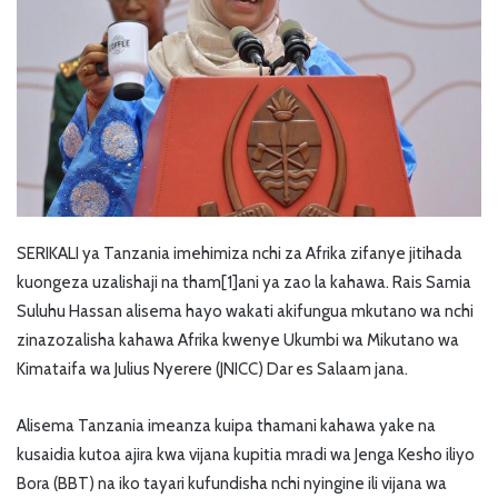
SERIKALI ya Tanzania imehimiza nchi za Afrika zifanye jitihada
kuongeza uzalishaji na tham[1]ani ya zao la kahawa. Rais Samia
Suluhu Hassan alisema hayo wakati akifungua mkutano wa nchi
zinazozalisha kahawa Afrika kwenye Ukumbi wa Mikutano wa
Kimataifa wa Julius Nyerere (JNICC) Dar es Salaam jana.
Alisema Tanzania imeanza kuipa thamani kahawa yake na
kusaidia kutoa ajira kwa vijana kupitia mradi wa Jenga Kesho iliyo
Bora (BBT) na iko tayari kufundisha nchi nyingine ili vijana wa