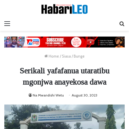
Menu
Ta
Home
/
Siasa
/
Bunge
Serikali yafafanua utaratibu
mgonjwa anayekosa dawa
Na Mwandishi Wetu
August 30, 2023