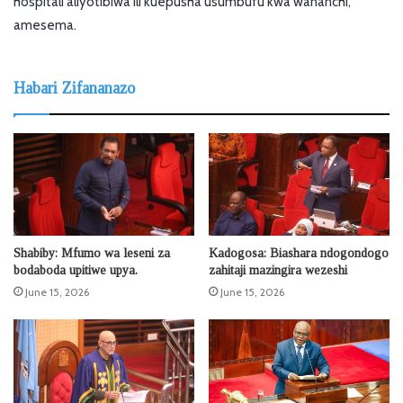
hospitali aliyotibiwa ili kuepusha usumbufu kwa wananchi,”
amesema.
Habari Zifananazo
Shabiby: Mfumo wa leseni za
Kadogosa: Biashara ndogondogo
bodaboda upitiwe upya.
zahitaji mazingira wezeshi
June 15, 2026
June 15, 2026