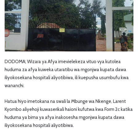
DODOMA; Wizara ya Afya imevielekeza vituo vya kutolea
huduma za afya kuweka utaratibu wa mgonjwa kupata dawa
iliyokosekana hospitali aliyotibiwa, ili kuepusha usumbufu kwa
wananchi.
Hatua hiyo imetokana na swali la Mbunge wa Nkenge, Larent
Kyombo aliyehoji kuwaserikali haioni kufutwa kwa Form 2c katika
huduma ya bima ya afya inakosesha mgonjwa kupata dawa
iliyokosekana hospitali aliyotibiwa.