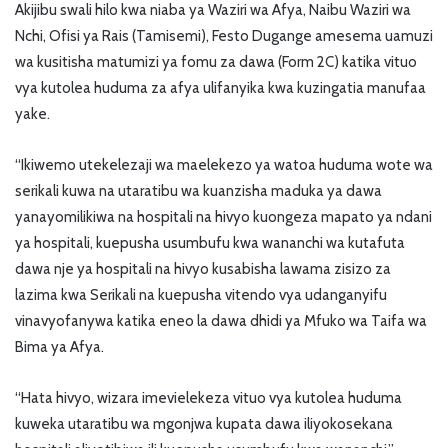
Akijibu swali hilo kwa niaba ya Waziri wa Afya, Naibu Waziri wa
Nchi, Ofisi ya Rais (Tamisemi), Festo Dugange amesema uamuzi
wa kusitisha matumizi ya fomu za dawa (Form 2C) katika vituo
vya kutolea huduma za afya ulifanyika kwa kuzingatia manufaa
yake.
“Ikiwemo utekelezaji wa maelekezo ya watoa huduma wote wa
serikali kuwa na utaratibu wa kuanzisha maduka ya dawa
yanayomilikiwa na hospitali na hivyo kuongeza mapato ya ndani
ya hospitali, kuepusha usumbufu kwa wananchi wa kutafuta
dawa nje ya hospitali na hivyo kusabisha lawama zisizo za
lazima kwa Serikali na kuepusha vitendo vya udanganyifu
vinavyofanywa katika eneo la dawa dhidi ya Mfuko wa Taifa wa
Bima ya Afya.
“Hata hivyo, wizara imevielekeza vituo vya kutolea huduma
kuweka utaratibu wa mgonjwa kupata dawa iliyokosekana