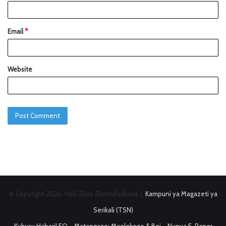
Email
*
Website
© Copyright 2026, Haki Zote Zimehifadhiwa |
Kampuni ya Magazeti ya
Serikali (TSN)