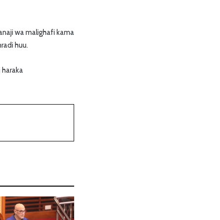
anaji wa malighafi kama
radi huu.
 haraka