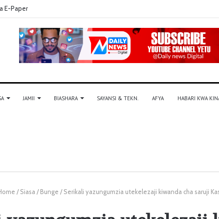
a E-Paper
SA
JAMII
BIASHARA
SAYANSI & TEKN.
AFYA
HABARI KWA KIN
Home
/
Siasa
/
Bunge
/
Serikali yazungumzia utekelezaji kiwanda cha saruji Ka