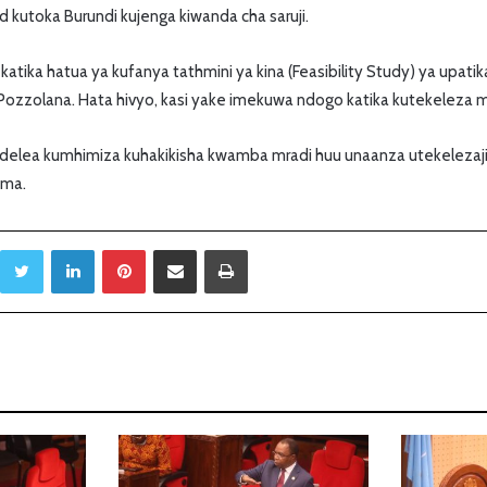
kutoka Burundi kujenga kiwanda cha saruji.
atika hatua ya kufanya tathmini ya kina (Feasibility Study) ya upatik
a Pozzolana. Hata hivyo, kasi yake imekuwa ndogo katika kutekeleza m
endelea kumhimiza kuhakikisha kwamba mradi huu unaanza utekelezaji
ema.
Twitter
LinkedIn
Pinterest
Sambaza kupitia barua pepe
Print