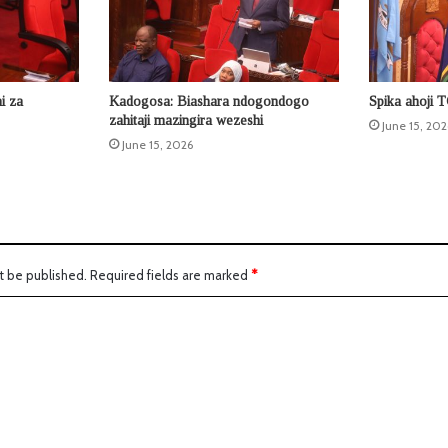
i za
Kadogosa: Biashara ndogondogo
Spika ahoji
zahitaji mazingira wezeshi
June 15, 202
June 15, 2026
t be published.
Required fields are marked
*