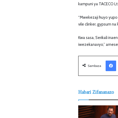
kampuni ya TACECO Ltd 
“Mwekezaji huyo yupo k
vile clinker, gypsum n
Kwa sasa, Serikali ina
iwezekanavyo,” ames
Facebook
Sambaza
Habari Zifananazo