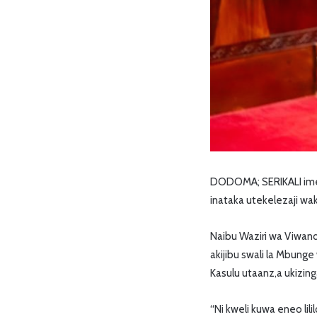
DODOMA; SERIKALI imes
inataka utekelezaji w
Naibu Waziri wa Viwand
akijibu swali la Mbunge 
Kasulu utaanz,a ukizin
“Ni kweli kuwa eneo lil