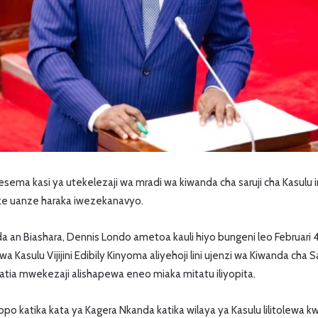
ema kasi ya utekelezaji wa mradi wa kiwanda cha saruji cha Kasulu
ake uanze haraka iwezekanavyo.
a an Biashara, Dennis Londo ametoa kauli hiyo bungeni leo Februari 
wa Kasulu Vijijini Edibily Kinyoma aliyehoji lini ujenzi wa Kiwanda cha
gatia mwekezaji alishapewa eneo miaka mitatu iliyopita.
ilopo katika kata ya Kagera Nkanda katika wilaya ya Kasulu lilitolewa