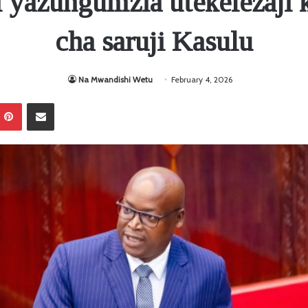
i yazungumzia utekelezaji
cha saruji Kasulu
Na Mwandishi Wetu
February 4, 2026
Pinterest
Sambaza kupitia barua pepe