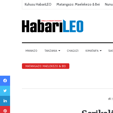
Kuhusu HabariLEO
Matangazo: Maelekezo & Bei
Nunu
MWANZO
TANZANIA
CHAGUZI
KIMATAIFA
SIA
MATANGAZO: MAELEKEZO & BEI
Facebook
Twitter
LinkedIn
Pinterest