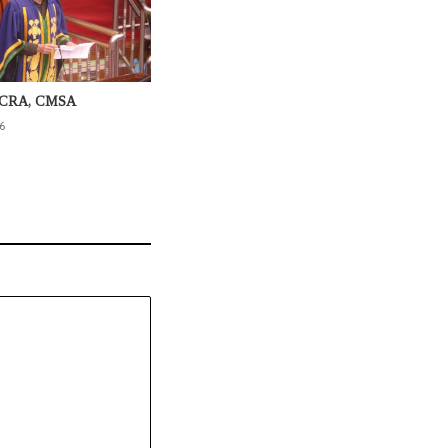
 TCRA, CMSA
6