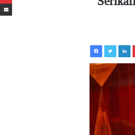
Serikal
Sambaza kupitia barua pepe
Facebook
Twitter
LinkedIn