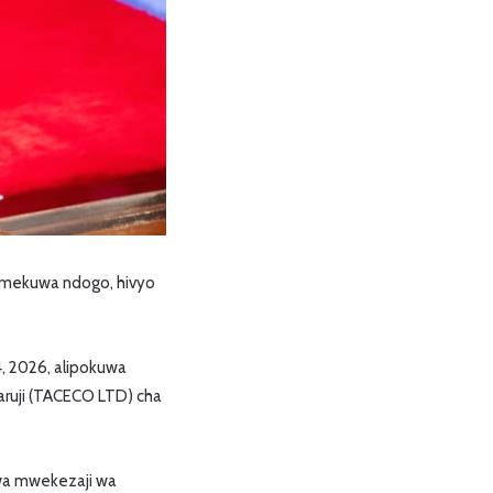
 imekuwa ndogo, hivyo
4, 2026, alipokuwa
 Saruji (TACECO LTD) cha
 kwa mwekezaji wa