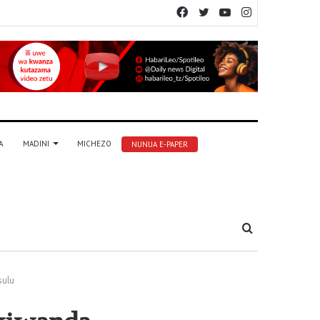
Facebook
Twitter
YouTube
Instagram
A
MADINI
MICHEZO
NUNUA E-PAPER
Tafuta
sulu