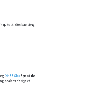
h quốc tế, đảm bảo công
ộng.
XN88 Slot
Bạn có thể
ững dealer xinh đẹp và