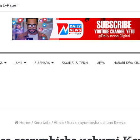
a E-Paper
SA
JAMII
BIASHARA
SAYANSI & TEKN.
AFYA
HABARI KWA KIN
Home
/
Kimataifa
/
Africa
/
Siasa zayumbisha uchumi Kenya