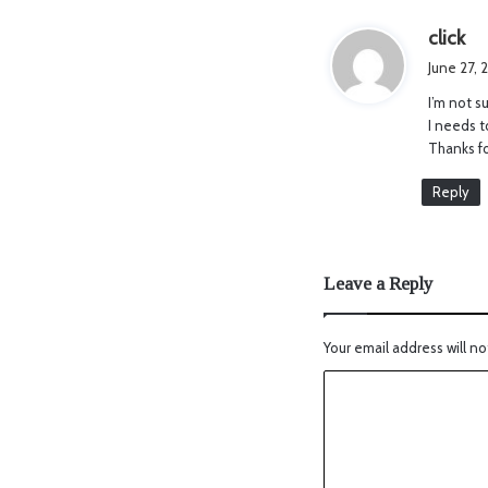
s
click
a
June 27, 
y
I’m not s
s
I needs 
:
Thanks fo
Reply
Leave a Reply
Your email address will no