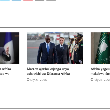
 Afrika
Macron ajaribu kujenga upya
Afrika yageu
otea wa
ushawishi wa Ufaransa Afrika
makubwa duni
July 29, 2026
July 28, 202