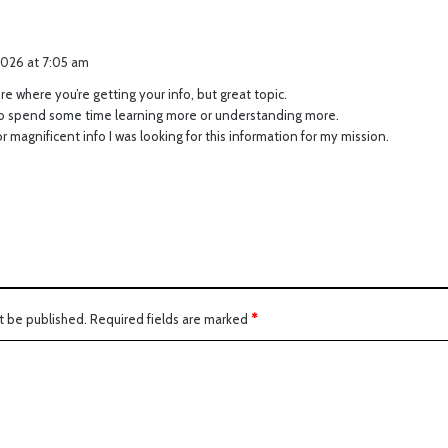
2026 at 7:05 am
ure where you’re getting your info, but great topic.
to spend some time learning more or understanding more.
r magnificent info I was looking for this information for my mission.
t be published.
Required fields are marked
*