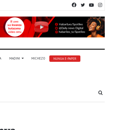
Facebook
Twitter
YouTube
Instagram
A
MADINI
MICHEZO
NUNUA E-PAPER
Tafuta