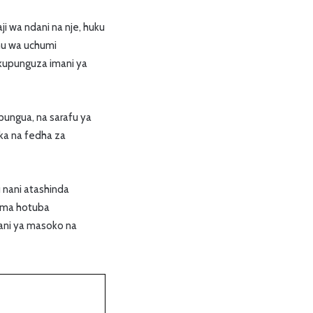
i wa ndani na nje, huku
amu wa uchumi
kupunguza imani ya
pungua, na sarafu ya
ka na fedha za
nani atashinda
sema hotuba
ani ya masoko na