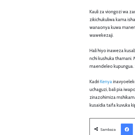
Kauli za viongozi wa z
zikichukuliwa kama ish
wanaonya kuwa maneno 
wawekezaji.
Hali hiyo inaweza kusa
nchi kushuka thamani.
maendeleo kupungua
Kadri
Kenya
inavyoelek
uchaguzi, bali pia iwa
zinazohimiza mshikama
kusaidia taifa kuvuka k
Facebook
Sambaza