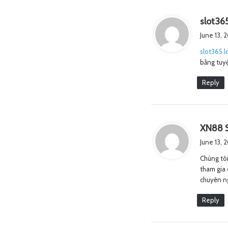
slot365
June 13, 
slot365 l
bằng tuyệ
Reply
XN88 S
June 13, 
Chúng tôi
tham gia 
chuyên n
Reply