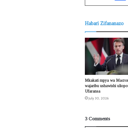
Habari Zifananazo
Mkakati mpya wa Macron
wajaribu ushawishi uliop
Ufaransa
July 30, 2026
3 Comments