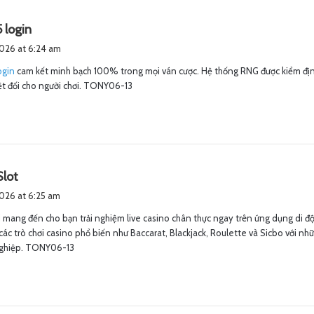
s
 login
a
2026 at 6:24 am
y
ogin
cam kết minh bạch 100% trong mọi ván cược. Hệ thống RNG được kiểm địn
s
t đối cho người chơi. TONY06-13
:
s
lot
a
2026 at 6:25 am
y
 mang đến cho bạn trải nghiệm live casino chân thực ngay trên ứng dụng di đ
s
các trò chơi casino phổ biến như Baccarat, Blackjack, Roulette và Sicbo với nh
:
ghiệp. TONY06-13