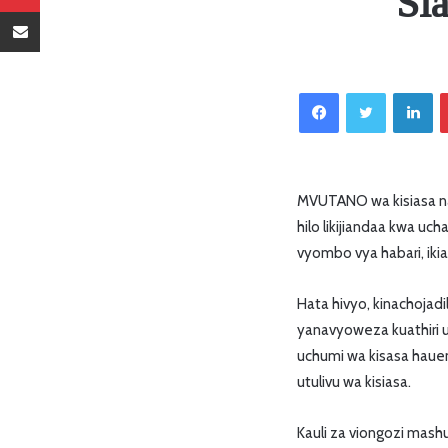
Si
Sambaza kupitia barua pepe
Facebook
Twitter
LinkedIn
MVUTANO wa kisiasa na 
hilo likijiandaa kwa u
vyombo vya habari, ikia
Hata hivyo, kinachojadi
yanavyoweza kuathiri 
uchumi wa kisasa hauen
utulivu wa kisiasa.
Kauli za viongozi mas