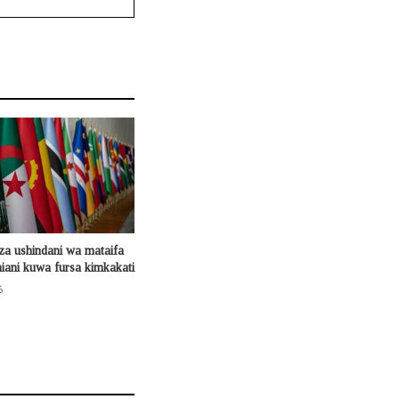
za ushindani wa mataifa
ani kuwa fursa kimkakati
6