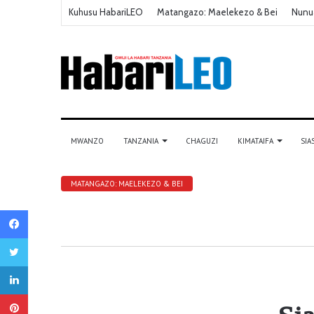
Kuhusu HabariLEO
Matangazo: Maelekezo & Bei
Nunu
MWANZO
TANZANIA
CHAGUZI
KIMATAIFA
SIA
MATANGAZO: MAELEKEZO & BEI
Facebook
Twitter
LinkedIn
Pinterest