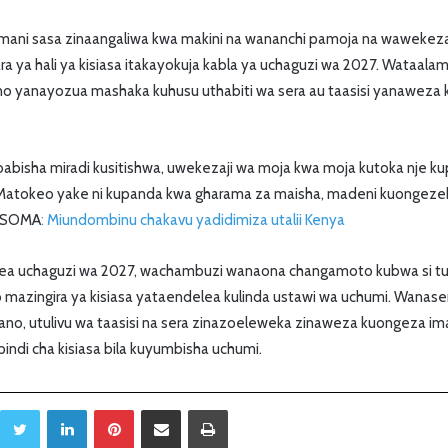
amani sasa zinaangaliwa kwa makini na wananchi pamoja na wawekezaj
ara ya hali ya kisiasa itakayokuja kabla ya uchaguzi wa 2027. Wataal
yanayozua mashaka kuhusu uthabiti wa sera au taasisi yanaweza 
babisha miradi kusitishwa, uwekezaji wa moja kwa moja kutoka nje ku
 Matokeo yake ni kupanda kwa gharama za maisha, madeni kuongeze
. SOMA
: Miundombinu chakavu yadidimiza utalii Kenya
ea uchaguzi wa 2027, wachambuzi wanaona changamoto kubwa si tu 
po mazingira ya kisiasa yataendelea kulinda ustawi wa uchumi. Wana
no, utulivu wa taasisi na sera zinazoeleweka zinaweza kuongeza im
ipindi cha kisiasa bila kuyumbisha uchumi.
Twitter
LinkedIn
Pinterest
Sambaza kupitia barua pepe
Print