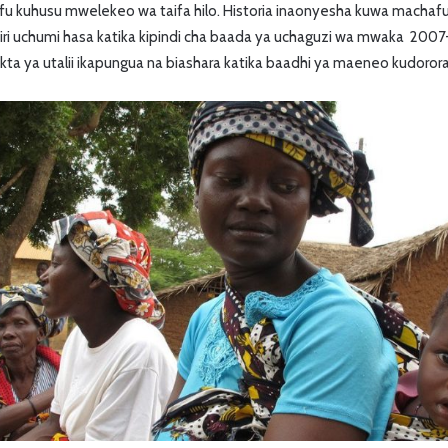
ofu kuhusu mwelekeo wa taifa hilo. Historia inaonyesha kuwa machafuk
ri uchumi hasa katika kipindi cha baada ya uchaguzi wa mwaka 20
kta ya utalii ikapungua na biashara katika baadhi ya maeneo kudorora