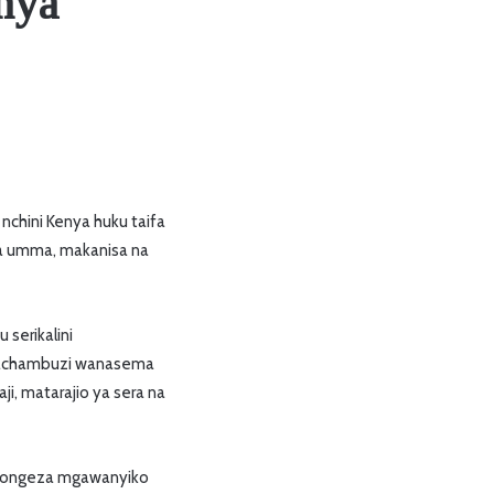
nya
nchini Kenya huku taifa
 ya umma, makanisa na
 serikalini
. Wachambuzi wanasema
i, matarajio ya sera na
 kuongeza mgawanyiko