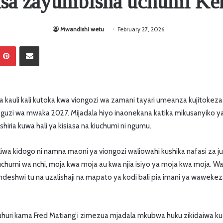
asa zayumbisha uchumi Ke
Mwandishi wetu
February 27, 2026
Pinterest
Sambaza kupitia barua pepe
kauli kali kutoka kwa viongozi wa zamani tayari umeanza kujitokeza 
chaguzi wa mwaka 2027. Mijadala hiyo inaonekana katika mikusanyiko
shiria kuwa hali ya kisiasa na kiuchumi ni ngumu.
liwa kidogo ni namna maoni ya viongozi waliowahi kushika nafasi za juu
uchumi wa nchi, moja kwa moja au kwa njia isiyo ya moja kwa moja
deshwi tu na uzalishaji na mapato ya kodi bali pia imani ya wawekezaj
huhuri kama Fred Matiang’i zimezua mjadala mkubwa huku zikidaiwa