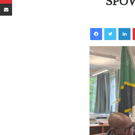
SPOWD
Sambaza kupitia barua pepe
Facebook
Twitter
LinkedIn