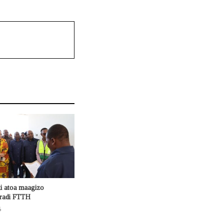
ki atoa maagizo
mradi FTTH
6