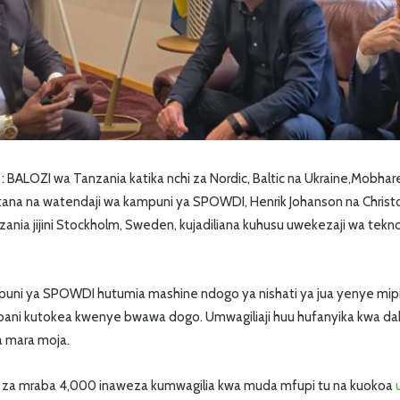
LOZI wa Tanzania katika nchi za Nordic, Baltic na Ukraine,Mobhare 
ana na watendaji wa kampuni ya SPOWDI, Henrik Johanson na Christo
zania jijini Stockholm, Sweden, kujadiliana kuhusu uwekezaji wa teknol
puni ya SPOWDI hutumia mashine ndogo ya nishati ya jua yenye mipir
i kutokea kwenye bwawa dogo. Umwagiliaji huu hufanyika kwa dakik
 mara moja.
a za mraba 4,000 inaweza kumwagilia kwa muda mfupi tu na kuokoa
u