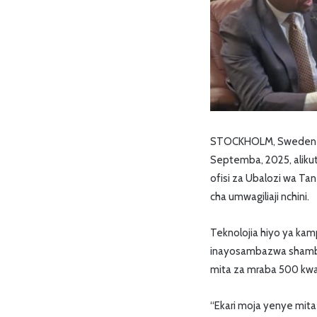
STOCKHOLM, Sweden : BA
Septemba, 2025, alikut
ofisi za Ubalozi wa Tan
cha umwagiliaji nchini.
Teknolojia hiyo ya kam
inayosambazwa shamban
mita za mraba 500 kwa
“Ekari moja yenye mit