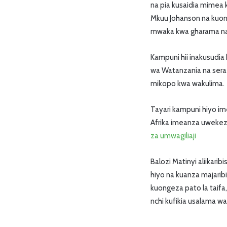
na pia kusaidia mimea 
Mkuu Johanson na kuon
mwaka kwa gharama na
Kampuni hii inakusudia
wa Watanzania na sera n
mikopo kwa wakulima.
Tayari kampuni hiyo ime
Afrika imeanza uwekeza
za umwagiliaji
Balozi Matinyi aliikar
hiyo na kuanza majarib
kuongeza pato la taifa,
nchi kufikia usalama wa