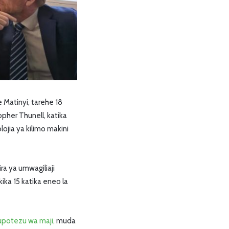
Matinyi, tarehe 18
pher Thunell, katika
ojia ya kilimo makini
a ya umwagiliaji
a 15 katika eneo la
potezu wa maji,
muda