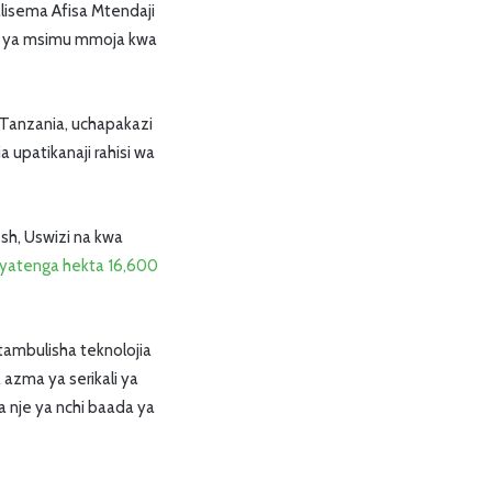
lisema Afisa Mtendaji
di ya msimu mmoja kwa
 Tanzania, uchapakazi
a upatikanaji rahisi wa
esh, Uswizi na kwa
yatenga hekta 16,600
tambulisha teknolojia
 azma ya serikali ya
a nje ya nchi baada ya