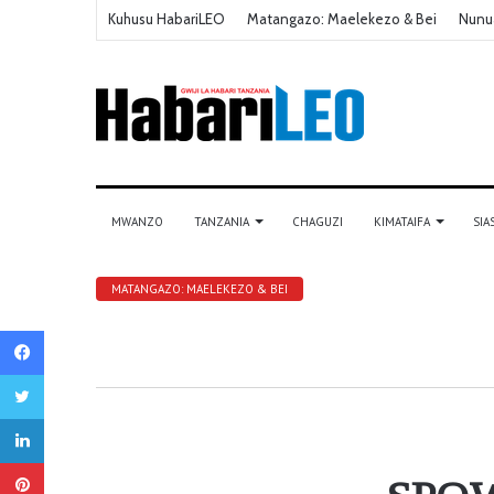
Kuhusu HabariLEO
Matangazo: Maelekezo & Bei
Nunu
MWANZO
TANZANIA
CHAGUZI
KIMATAIFA
SIA
MATANGAZO: MAELEKEZO & BEI
Facebook
Twitter
LinkedIn
Pinterest