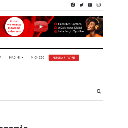
Facebook
Twitter
YouTube
Instagram
A
MADINI
MICHEZO
NUNUA E-PAPER
Tafuta