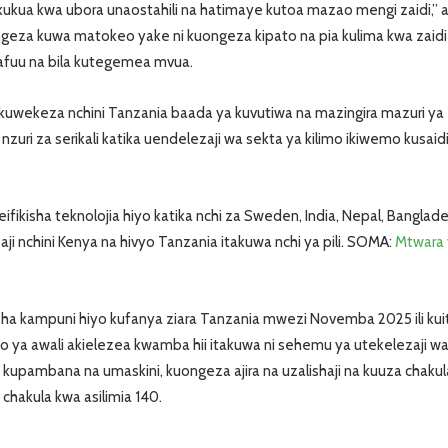
kukua kwa ubora unaostahili na hatimaye kutoa mazao mengi zaidi,” a
geza kuwa matokeo yake ni kuongeza kipato na pia kulima kwa zai
fuu na bila kutegemea mvua.
 kuwekeza nchini Tanzania baada ya kuvutiwa na mazingira mazuri ya
zuri za serikali katika uendelezaji wa sekta ya kilimo ikiwemo kusaidi
ifikisha teknolojia hiyo katika nchi za Sweden, India, Nepal, Banglad
ji nchini Kenya na hivyo Tanzania itakuwa nchi ya pili. SOMA:
Mtwara 
ibisha kampuni hiyo kufanya ziara Tanzania mwezi Novemba 2025 ili kui
io ya awali akielezea kwamba hii itakuwa ni sehemu ya utekelezaji wa
 kupambana na umaskini, kuongeza ajira na uzalishaji na kuuza chakul
 chakula kwa asilimia 140.