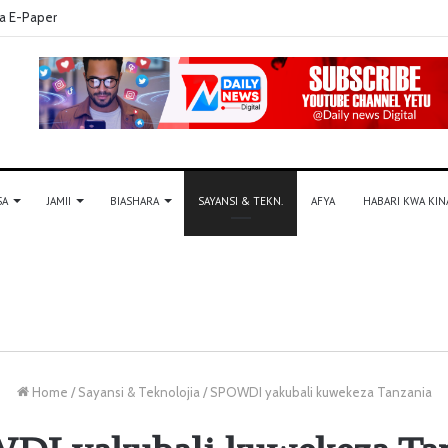
a E-Paper
SA
JAMII
BIASHARA
SAYANSI & TEKN.
AFYA
HABARI KWA KIN
Home
/
Sayansi & Teknolojia
/
SPOWDI yakubali kuwekeza Tanzania