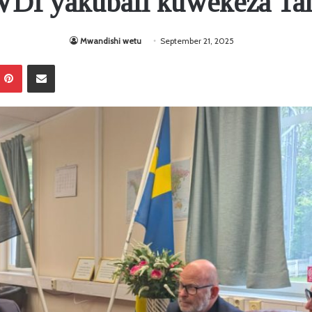
I yakubali kuwekeza Ta
Mwandishi wetu
September 21, 2025
Pinterest
Sambaza kupitia barua pepe