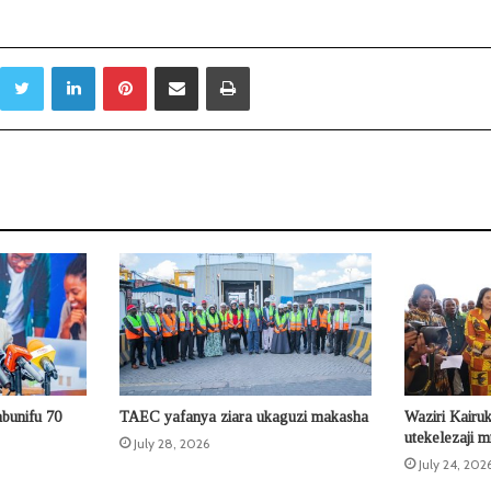
Twitter
LinkedIn
Pinterest
Sambaza kupitia barua pepe
Print
bunifu 70
TAEC yafanya ziara ukaguzi makasha
Waziri Kairu
utekelezaji 
July 28, 2026
July 24, 202