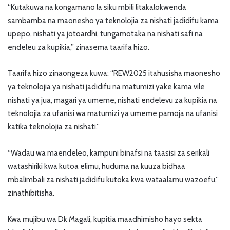
“Kutakuwa na kongamano la siku mbili litakalokwenda
sambamba na maonesho ya teknolojia za nishati jadidifu kama
upepo, nishati ya jotoardhi, tungamotaka na nishati safi na
endeleu za kupikia,” zinasema taarifa hizo.
Taarifa hizo zinaongeza kuwa: “REW2025 itahusisha maonesho
ya teknolojia ya nishati jadidifu na matumizi yake kama vile
nishati ya jua, magari ya umeme, nishati endelevu za kupikia na
teknolojia za ufanisi wa matumizi ya umeme pamoja na ufanisi
katika teknolojia za nishati.”
“Wadau wa maendeleo, kampuni binafsi na taasisi za serikali
watashiriki kwa kutoa elimu, huduma na kuuza bidhaa
mbalimbali za nishati jadidifu kutoka kwa wataalamu wazoefu,”
zinathibitisha.
Kwa mujibu wa Dk Magali, kupitia maadhimisho hayo sekta