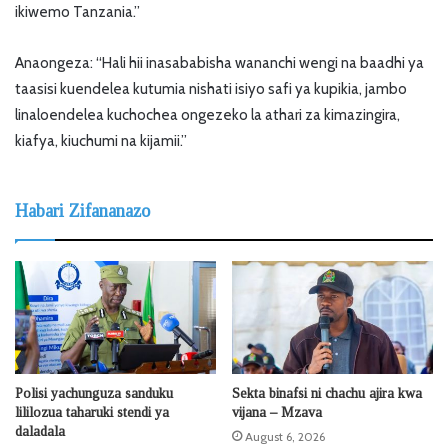
ikiwemo Tanzania.”
Anaongeza: “Hali hii inasababisha wananchi wengi na baadhi ya
taasisi kuendelea kutumia nishati isiyo safi ya kupikia, jambo
linaloendelea kuchochea ongezeko la athari za kimazingira,
kiafya, kiuchumi na kijamii.”
Habari Zifananazo
Polisi yachunguza sanduku
Sekta binafsi ni chachu ajira kwa
lililozua taharuki stendi ya
vijana – Mzava
daladala
August 6, 2026