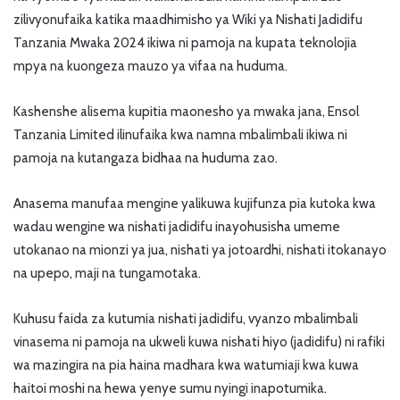
zilivyonufaika katika maadhimisho ya Wiki ya Nishati Jadidifu
Tanzania Mwaka 2024 ikiwa ni pamoja na kupata teknolojia
mpya na kuongeza mauzo ya vifaa na huduma.
Kashenshe alisema kupitia maonesho ya mwaka jana, Ensol
Tanzania Limited ilinufaika kwa namna mbalimbali ikiwa ni
pamoja na kutangaza bidhaa na huduma zao.
Anasema manufaa mengine yalikuwa kujifunza pia kutoka kwa
wadau wengine wa nishati jadidifu inayohusisha umeme
utokanao na mionzi ya jua, nishati ya jotoardhi, nishati itokanayo
na upepo, maji na tungamotaka.
Kuhusu faida za kutumia nishati jadidifu, vyanzo mbalimbali
vinasema ni pamoja na ukweli kuwa nishati hiyo (jadidifu) ni rafiki
wa mazingira na pia haina madhara kwa watumiaji kwa kuwa
haitoi moshi na hewa yenye sumu nyingi inapotumika.