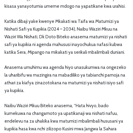
kisasa yanayotumia umeme mdogo na yapatikane kwa urahisi.
Katika dibaji yake kwenye Mkakati wa Taifa wa Matumizi ya
Nishati Safi ya Kupikia (2024 – 2034), Naibu Waziri Mkuu na
Waziri Wa Nishati, Dk Doto Biteko anasema matumizi ya nishati
safi ya kupikia ni agenda mahususi inayochukua nafasi kubwa
katika Sera, Mipango na mikakati ya serikali mbalimbali duniani.
Anasema umuhimu wa agenda hiyo unasukumwa na ongezeko
la uharibifu wa mazingira na mabadiliko ya tabianchi pamoja na
athari za kiafya zinazotokana na matumizi ya nishati isiyo safi
ya kupikia.
Naibu Waziri Mkuu Biteko anasema, “Hata hivyo, bado
kumekuwa na changamoto ya upatikanaji wa nishati nafuu,
endelevu na za uhakika kwa matumizi mbalimbali hususani ya
kupikia hasa kwa nchi zilizopo Kusini mwa Jangwa la Sahara