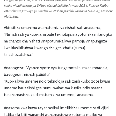
katika Maadhimisho ya Wikiya Nishati Jadidifu Mwaka 2024. Kulia ni Katibu
Mtendaji wa Jumuiya ya Wadau wa Nishati Jadidifu Tanzania (TAREA), Mathew
Matimbwi.
Akisisitiza umuhimu wa matumizi ya nishati safi anasema,
“Nishati safi ya kupikia, ni pale teknolojia inayotumika mfano jiko
na chanzo cha nishati vinapotumika kwa pamoja vinapunguza
kwa kiasi kikubwa kiwango cha gesi chafu (sumu)
kinachozalishwa.”
Anaongeza: “Vyanzo vyote vya tungamotaka, mkaa mbadala,
bayogesi ni nishati jadidifu.”
“Kupika kwa umeme ndio teknolojia safi zaidi kuliko zote kwani
umeme hauzalishi gesi sumu wakati wa kupika ndio maana
tunahamasisha zaidi matumizi ya umeme,” anasema.
Anasema kwa kuwa tayari serikali imefikisha umeme hadi vijijini
katika kila kijiji, wananchi wahamasishwe kutumia majiko ya