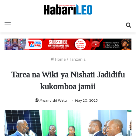
Menu
Ta
Home
/
Tanzania
Tarea na Wiki ya Nishati Jadidifu
kukomboa jamii
Mwandishi Wetu
May 20, 2025