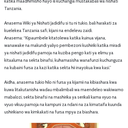
katika maadhimisho hayo ili kuchangia mustakabali wa nishati
Tanzania.
Anasema Wiki ya Nishati Jadidifu si tu ni tukio, bali harakati za
kuelekea Tanzania safi, kijani na endelevu zaidi.
Anasema: “Kipaumbele kitatolewa katika kuinua vijana,
wanawake na makundi yaliyo pembezoni kushiriki katika miradi
ya nishati jadidifu pamoja na kuziba pengo kati ya elimu ya
kitaaluma na sekta binafsi, kuhamasisha wanafunzi kuchunguza
na kubaini fursa za kazi katika sekta hii inayokua kwa kasi.”
Aidha, anasema tukio hilo ni fursa ya kijamii na kibiashara kwa
kuwa litakutanisha wadau mbalimbali wa maendeleo wakiwamo
mabalozi, sekta binafsi na mashirika ya serikali kama vyuo na
vyuo vikuu pamoja na kampuni za ndani na za kimataifa kuunda
ushirikiano wa kimkakati na fursa mpya za biashara.