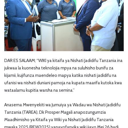
DAR ES SALAAM; “WIKI ya kitaifa ya Nishati Jadidifu Tanzania ina
jukwaa la kuonesha teknolojia mpya na suluhisho bunifu za
kijamii, kujifunza maendeleo mapya katika nishati jadidifu na
ufanisi wa nishati duniani pamoja na kupata maarifa kutoka kwa
wataalamu kupitia warsha na semina.”
Anasema Mwenyekiti wa Jumuiya ya Wadau wa Nishati Jadidifu
Tanzania (TAREA), Dk Prosper Magali anapozungumzia
Maadhimisho ya Kitaifa ya Wiki ya Nishati Jadidifu Tanzania
mwaka 2025 (REW2025) yanayofanyika wiki ijayo Mei 26 hadi