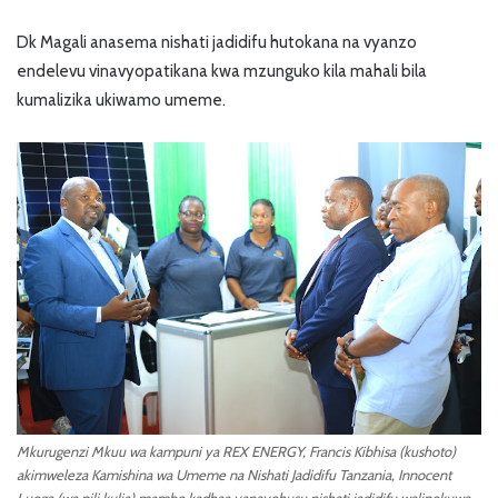
Dk Magali anasema nishati jadidifu hutokana na vyanzo
endelevu vinavyopatikana kwa mzunguko kila mahali bila
kumalizika ukiwamo umeme.
Mkurugenzi Mkuu wa kampuni ya REX ENERGY, Francis Kibhisa (kushoto)
akimweleza Kamishina wa Umeme na Nishati Jadidifu Tanzania, Innocent
Luoga (wa pili kulia) mambo kadhaa yanayohusu nishati jadidifu walipokuwa