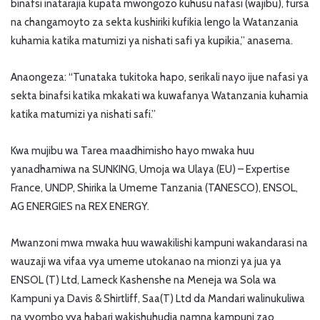
binafsi inatarajia kupata mwongozo kuhusu nafasi (wajibu), fursa
na changamoyto za sekta kushiriki kufikia lengo la Watanzania
kuhamia katika matumizi ya nishati safi ya kupikia,” anasema.
Anaongeza: “Tunataka tukitoka hapo, serikali nayo ijue nafasi ya
sekta binafsi katika mkakati wa kuwafanya Watanzania kuhamia
katika matumizi ya nishati safi.”
Kwa mujibu wa Tarea maadhimisho hayo mwaka huu
yanadhamiwa na SUNKING, Umoja wa Ulaya (EU) – Expertise
France, UNDP, Shirika la Umeme Tanzania (TANESCO), ENSOL,
AG ENERGIES na REX ENERGY.
Mwanzoni mwa mwaka huu wawakilishi kampuni wakandarasi na
wauzaji wa vifaa vya umeme utokanao na mionzi ya jua ya
ENSOL (T) Ltd, Lameck Kashenshe na Meneja wa Sola wa
Kampuni ya Davis & Shirtliff, Saa(T) Ltd da Mandari walinukuliwa
na vyombo vya habari wakishuhudia namna kampuni zao