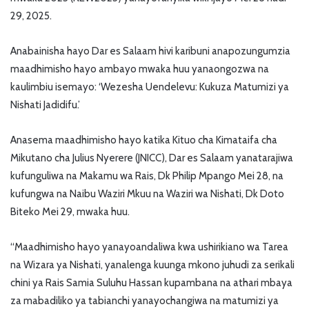
29, 2025.
Anabainisha hayo Dar es Salaam hivi karibuni anapozungumzia
maadhimisho hayo ambayo mwaka huu yanaongozwa na
kaulimbiu isemayo: ‘Wezesha Uendelevu: Kukuza Matumizi ya
Nishati Jadidifu.’
Anasema maadhimisho hayo katika Kituo cha Kimataifa cha
Mikutano cha Julius Nyerere (JNICC), Dar es Salaam yanatarajiwa
kufunguliwa na Makamu wa Rais, Dk Philip Mpango Mei 28, na
kufungwa na Naibu Waziri Mkuu na Waziri wa Nishati, Dk Doto
Biteko Mei 29, mwaka huu.
“Maadhimisho hayo yanayoandaliwa kwa ushirikiano wa Tarea
na Wizara ya Nishati, yanalenga kuunga mkono juhudi za serikali
chini ya Rais Samia Suluhu Hassan kupambana na athari mbaya
za mabadiliko ya tabianchi yanayochangiwa na matumizi ya