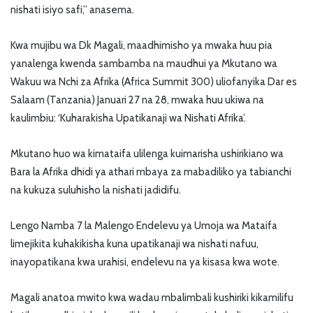
nishati isiyo safi,” anasema.
Kwa mujibu wa Dk Magali, maadhimisho ya mwaka huu pia
yanalenga kwenda sambamba na maudhui ya Mkutano wa
Wakuu wa Nchi za Afrika (Africa Summit 300) uliofanyika Dar es
Salaam (Tanzania) Januari 27 na 28, mwaka huu ukiwa na
kaulimbiu: ‘Kuharakisha Upatikanaji wa Nishati Afrika’.
Mkutano huo wa kimataifa ulilenga kuimarisha ushirikiano wa
Bara la Afrika dhidi ya athari mbaya za mabadiliko ya tabianchi
na kukuza suluhisho la nishati jadidifu.
Lengo Namba 7 la Malengo Endelevu ya Umoja wa Mataifa
limejikita kuhakikisha kuna upatikanaji wa nishati nafuu,
inayopatikana kwa urahisi, endelevu na ya kisasa kwa wote.
Magali anatoa mwito kwa wadau mbalimbali kushiriki kikamilifu