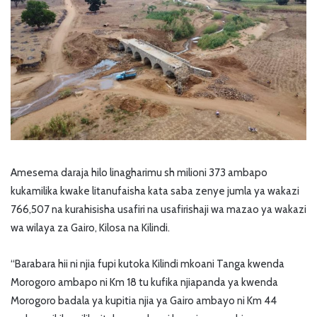
Amesema daraja hilo linagharimu sh milioni 373 ambapo
kukamilika kwake litanufaisha kata saba zenye jumla ya wakazi
766,507 na kurahisisha usafiri na usafirishaji wa mazao ya wakazi
wa wilaya za Gairo, Kilosa na Kilindi.
“Barabara hii ni njia fupi kutoka Kilindi mkoani Tanga kwenda
Morogoro ambapo ni Km 18 tu kufika njiapanda ya kwenda
Morogoro badala ya kupitia njia ya Gairo ambayo ni Km 44