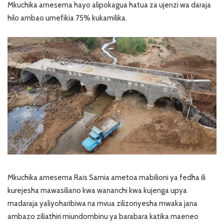
Mkuchika amesema hayo alipokagua hatua za ujenzi wa daraja
hilo ambao umefikia 75% kukamilika.
Mkuchika amesema Rais Samia ametoa mabilioni ya fedha ili
kurejesha mawasiliano kwa wananchi kwa kujenga upya
madaraja yaliyoharibiwa na mvua zilizonyesha mwaka jana
ambazo ziliathiri miundombinu ya barabara katika maeneo