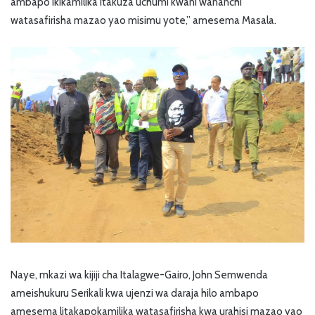
ambapo ikikamilika itakuza uchumi kwani wananchi
watasafirisha mazao yao misimu yote,” amesema Masala.
Naye, mkazi wa kijiji cha Italagwe-Gairo, John Semwenda
ameishukuru Serikali kwa ujenzi wa daraja hilo ambapo
amesema litakapokamilika watasafirisha kwa urahisi mazao yao