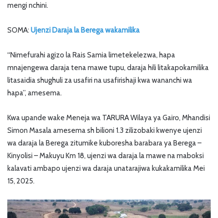
mengi nchini.
SOMA:
Ujenzi Daraja la Berega wakamilika
“Nimefurahi agizo la Rais Samia limetekelezwa, hapa
mnajengewa daraja tena mawe tupu, daraja hili litakapokamilika
litasaidia shughuli za usafiri na usafirishaji kwa wananchi wa
hapa”, amesema.
Kwa upande wake Meneja wa TARURA Wilaya ya Gairo, Mhandisi
Simon Masala amesema sh bilioni 1.3 zilizobaki kwenye ujenzi
wa daraja la Berega zitumike kuboresha barabara ya Berega –
Kinyolisi – Makuyu Km 18, ujenzi wa daraja la mawe na maboksi
kalavati ambapo ujenzi wa daraja unatarajiwa kukakamilika Mei
15, 2025.