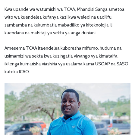
Kwa upande wa watumishi wa TCAA, Mhandisi Sanga ametoa
wito wa kuendelea kufanya kazi kwa weledi na uadilifu,
sambamba na kukumbatia mabadiliko ya kiteknolojia ili
kuendana na mahitaji ya sekta ya anga duniani.
Amesema TCAA itaendelea kuboresha mifumo, huduma na
usimamizi wa sekta kwa kuzingatia viwango vya kimataifa,
ikilenga kuimarisha viashiria vya usalama kama USOAP na SASO
kutoka ICAO.