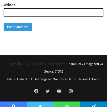
Website
© Copyright 2026, Haki Zote Zimehifadhiwa |
Kampuni ya Magazeti ya
Serikali (TSN)
Kuhusu HabariLEO
Matangazo: Maelekezo & Bei
Nunua E-Paper
Facebook
Twitter
YouTube
Instagram