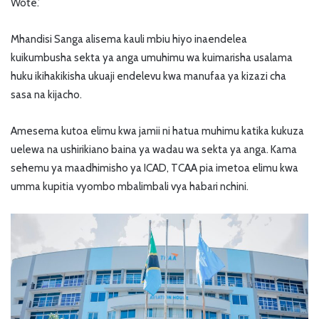
Wote.’
Mhandisi Sanga alisema kauli mbiu hiyo inaendelea
kuikumbusha sekta ya anga umuhimu wa kuimarisha usalama
huku ikihakikisha ukuaji endelevu kwa manufaa ya kizazi cha
sasa na kijacho.
Amesema kutoa elimu kwa jamii ni hatua muhimu katika kukuza
uelewa na ushirikiano baina ya wadau wa sekta ya anga. Kama
sehemu ya maadhimisho ya ICAD, TCAA pia imetoa elimu kwa
umma kupitia vyombo mbalimbali vya habari nchini.