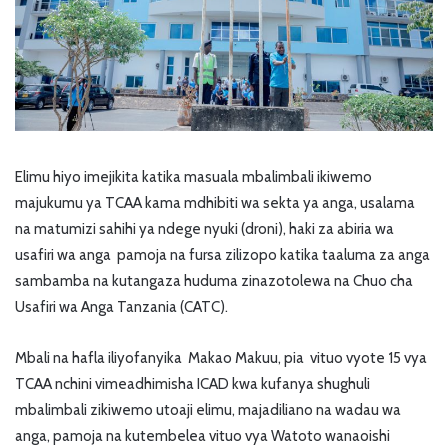
Elimu hiyo imejikita katika masuala mbalimbali ikiwemo
majukumu ya TCAA kama mdhibiti wa sekta ya anga, usalama
na matumizi sahihi ya ndege nyuki (droni), haki za abiria wa
usafiri wa anga pamoja na fursa zilizopo katika taaluma za anga
sambamba na kutangaza huduma zinazotolewa na Chuo cha
Usafiri wa Anga Tanzania (CATC).
Mbali na hafla iliyofanyika Makao Makuu, pia vituo vyote 15 vya
TCAA nchini vimeadhimisha ICAD kwa kufanya shughuli
mbalimbali zikiwemo utoaji elimu, majadiliano na wadau wa
anga, pamoja na kutembelea vituo vya Watoto wanaoishi