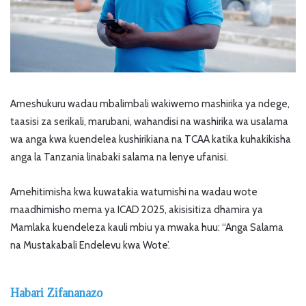
Ameshukuru wadau mbalimbali wakiwemo mashirika ya ndege,
taasisi za serikali, marubani, wahandisi na washirika wa usalama
wa anga kwa kuendelea kushirikiana na TCAA katika kuhakikisha
anga la Tanzania linabaki salama na lenye ufanisi.
Amehitimisha kwa kuwatakia watumishi na wadau wote
maadhimisho mema ya ICAD 2025, akisisitiza dhamira ya
Mamlaka kuendeleza kauli mbiu ya mwaka huu: “Anga Salama
na Mustakabali Endelevu kwa Wote’.
Habari Zifananazo