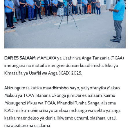
DAR ES SALAAM
: MAMLAKA ya Usafiri wa Anga Tanzania (TCAA)
imeungana na mataifa mengine duniani kuadhimisha Siku ya
Kimataifa ya Usafiri wa Anga (ICAD) 2025.
Akizungumza katika maadhimisho hayo, yaliyofanyika Makao
Makuu ya TCAA , Banana Ukonga jijini Dar es Salaam, Kaimu
Mkurugenzi Mkuu wa TCAA, Mhandisi Furaha Sanga, alisema
ICAD ni siku muhimu inayotambua mchango wa sekta ya anga
katika maendeleo ya dunia, ikiwemo uchumi, biashara, utalii,
mawasiliano na usalama.