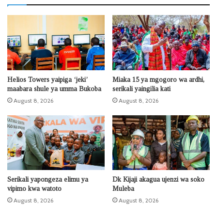
Helios Towers yaipiga ‘jeki’
Miaka 15 ya mgogoro wa ardhi,
maabara shule ya umma Bukoba
serikali yaingilia kati
August 8, 2026
August 8, 2026
Serikali yapongeza elimu ya
Dk Kijaji akagua ujenzi wa soko
vipimo kwa watoto
Muleba
August 8, 2026
August 8, 2026