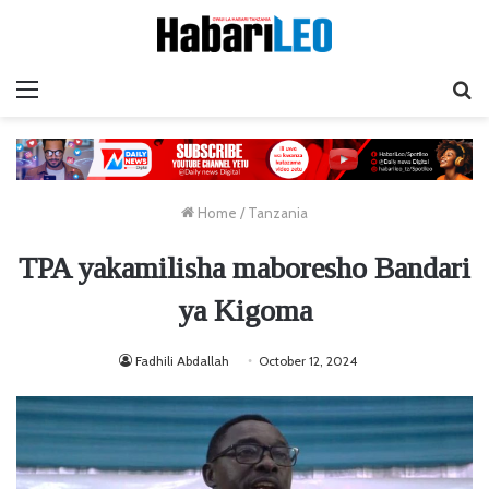
Menu
Ta
Home
/
Tanzania
TPA yakamilisha maboresho Bandari
ya Kigoma
Fadhili Abdallah
October 12, 2024