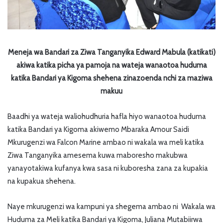
Meneja wa Bandari za Ziwa Tanganyika Edward Mabula (katikati)
akiwa katika picha ya pamoja na wateja wanaotoa huduma
katika Bandari ya Kigoma shehena zinazoenda nchi za maziwa
makuu
Baadhi ya wateja waliohudhuria hafla hiyo wanaotoa huduma
katika Bandari ya Kigoma akiwemo Mbaraka Amour Saidi
Mkurugenzi wa Falcon Marine ambao ni wakala wa meli katika
Ziwa Tanganyika amesema kuwa maboresho makubwa
yanayotakiwa kufanya kwa sasa ni kuboresha zana za kupakia
na kupakua shehena.
Naye mkurugenzi wa kampuni ya shegema ambao ni Wakala wa
Huduma za Meli katika Bandari ya Kigoma, Juliana Mutabiirwa