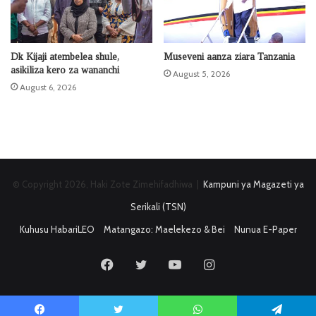
Dk Kijaji atembelea shule,
Museveni aanza ziara Tanzania
asikiliza kero za wananchi
August 5, 2026
August 6, 2026
© Copyright 2026, Haki Zote Zimehifadhiwa |
Kampuni ya Magazeti ya
Serikali (TSN)
Kuhusu HabariLEO
Matangazo: Maelekezo & Bei
Nunua E-Paper
Facebook
Twitter
YouTube
Instagram