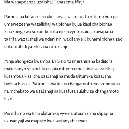
kila wanapoanza uzalishaji,” anasema Minja.
Pamoja na kufanikisha ukusanyaji wa mapato mfumo huo pia
umewezesha wazalishaji wa bidhaa kujua kiasi cha bidhaa
zinazoingizwa sokoni kutoka nje, hivyo kusaidia kuwapatia
taarifa wazalishaji wa ndani nini wakifanye ili kuhami bidhaa zao
sokoni dhidi ya zile zinazotoka nje.
Minja aliongeza kwamba, ETS sio tu imerahisisha kadirio la
makusanyo ya kodi, lakini pia mfumo umesaidia wazalishaji
kutambua kiasi cha uzalishaji na muda ulitumika kuzalisha
bidhaa husika. Pia imesaidia kujua changamoto zinazohusiana
na mchakato wa uzalishaji na kutafuta suluhu za changamoto
hizo.
Pia mfumo wa ETS ukitumika vyema utarahisisha ulipaji na
ukusanyaji wa mapato kwa wafanyabiashara.