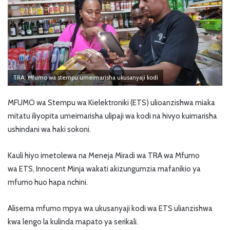
TRA: Mfumo wa stempu umeimarisha ukusanyaji kodi
MFUMO wa Stempu wa Kielektroniki (ETS) ulioanzishwa miaka
mitatu iliyopita umeimarisha ulipaji wa kodi na hivyo kuimarisha
ushindani wa haki sokoni.
Kauli hiyo imetolewa na Meneja Miradi wa TRA wa Mfumo
wa ETS, Innocent Minja wakati akizungumzia mafanikio ya
mfumo huo hapa nchini.
Alisema mfumo mpya wa ukusanyaji kodi wa ETS ulianzishwa
kwa lengo la kulinda mapato ya serikali.