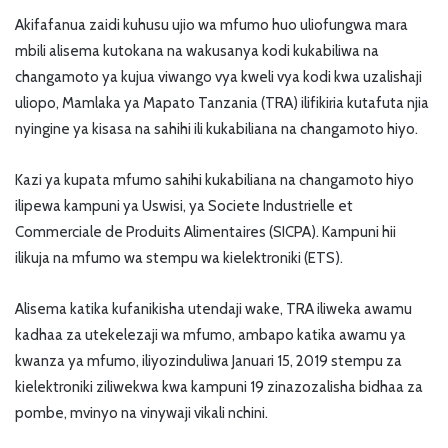
Akifafanua zaidi kuhusu ujio wa mfumo huo uliofungwa mara
mbili alisema kutokana na wakusanya kodi kukabiliwa na
changamoto ya kujua viwango vya kweli vya kodi kwa uzalishaji
uliopo, Mamlaka ya Mapato Tanzania (TRA) ilifikiria kutafuta njia
nyingine ya kisasa na sahihi ili kukabiliana na changamoto hiyo.
Kazi ya kupata mfumo sahihi kukabiliana na changamoto hiyo
ilipewa kampuni ya Uswisi, ya Societe Industrielle et
Commerciale de Produits Alimentaires (SICPA). Kampuni hii
ilikuja na mfumo wa stempu wa kielektroniki (ETS).
Alisema katika kufanikisha utendaji wake, TRA iliweka awamu
kadhaa za utekelezaji wa mfumo, ambapo katika awamu ya
kwanza ya mfumo, iliyozinduliwa Januari 15, 2019 stempu za
kielektroniki ziliwekwa kwa kampuni 19 zinazozalisha bidhaa za
pombe, mvinyo na vinywaji vikali nchini.