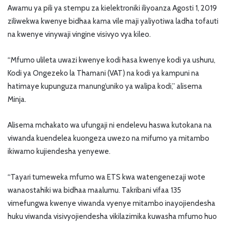
Awamu ya pili ya stempu za kielektroniki iliyoanza Agosti 1, 2019
ziliwekwa kwenye bidhaa kama vile maji yaliyotiwa ladha tofauti
na kwenye vinywaji vingine visivyo vya kileo.
“Mfumo ulileta uwazi kwenye kodi hasa kwenye kodi ya ushuru,
Kodi ya Ongezeko la Thamani (VAT) na kodi ya kampuni na
hatimaye kupunguza manung’uniko ya walipa kodi,” alisema
Minja.
Alisema mchakato wa ufungaji ni endelevu haswa kutokana na
viwanda kuendelea kuongeza uwezo na mifumo ya mitambo
ikiwamo kujiendesha yenyewe.
“Tayari tumeweka mfumo wa ETS kwa watengenezaji wote
wanaostahiki wa bidhaa maalumu. Takribani vifaa 135
vimefungwa kwenye viwanda vyenye mitambo inayojiendesha
huku viwanda visivyojiendesha vikilazimika kuwasha mfumo huo