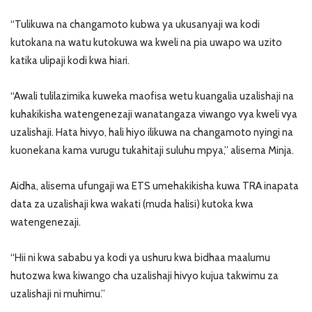
“Tulikuwa na changamoto kubwa ya ukusanyaji wa kodi
kutokana na watu kutokuwa wa kweli na pia uwapo wa uzito
katika ulipaji kodi kwa hiari.
“Awali tulilazimika kuweka maofisa wetu kuangalia uzalishaji na
kuhakikisha watengenezaji wanatangaza viwango vya kweli vya
uzalishaji. Hata hivyo, hali hiyo ilikuwa na changamoto nyingi na
kuonekana kama vurugu tukahitaji suluhu mpya,” alisema Minja.
Aidha, alisema ufungaji wa ETS umehakikisha kuwa TRA inapata
data za uzalishaji kwa wakati (muda halisi) kutoka kwa
watengenezaji.
“Hii ni kwa sababu ya kodi ya ushuru kwa bidhaa maalumu
hutozwa kwa kiwango cha uzalishaji hivyo kujua takwimu za
uzalishaji ni muhimu.”