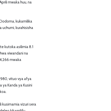
prili mwaka huu, na
a Dodoma, kukamilika
a uchumi, kurahisisha
 kutoka asilimia 8.1
shwa viwandani na
244,266 mwaka
 980, vituo vya afya
aa ya Kanda ya Kusini
koa.
 kusimamia vizuri sera
leo kikamilifu.