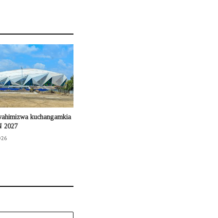
wahimizwa kuchangamkia
N 2027
026