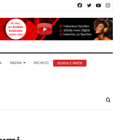
Facebook
Twitter
YouTube
Instagram
A
MADINI
MICHEZO
NUNUA E-PAPER
Tafuta