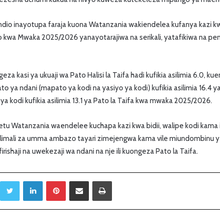
 ndio inayotupa faraja kuona Watanzania wakiendelea kufanya kazi kw
wa Mwaka 2025/2026 yanayotarajiwa na serikali, yatafikiwa na pe
za kasi ya ukuaji wa Pato Halisi la Taifa hadi kufikia asilimia 6.0, ku
ya ndani (mapato ya kodi na yasiyo ya kodi) kufikia asilimia 16.4 ya 
 kodi kufikia asilimia 13.1 ya Pato la Taifa kwa mwaka 2025/2026.
etu Watanzania waendelee kuchapa kazi kwa bidii, walipe kodi kama
silimali za umma ambazo tayari zimejengwa kama vile miundombinu y
afirishaji na uwekezaji wa ndani na nje ili kuongeza Pato la Taifa.
Twitter
LinkedIn
Pinterest
Sambaza kupitia barua pepe
Print