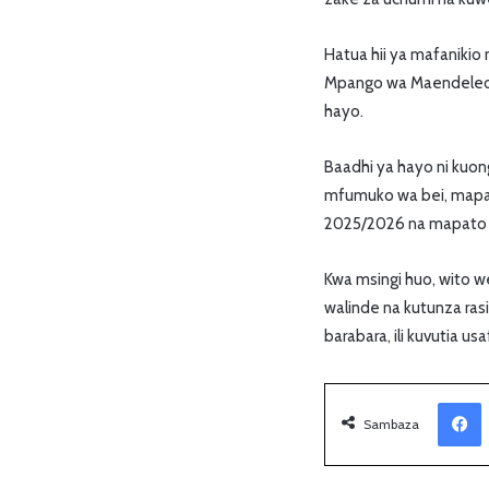
Hatua hii ya mafanikio
Mpango wa Maendeleo k
hayo.
Baadhi ya hayo ni kuonge
mfumuko wa bei, mapato 
2025/2026 na mapato ya
Kwa msingi huo, wito w
walinde na kutunza ra
barabara, ili kuvutia us
Facebook
Sambaza