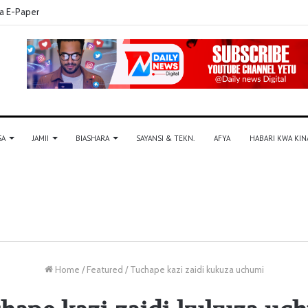
a E-Paper
SA
JAMII
BIASHARA
SAYANSI & TEKN.
AFYA
HABARI KWA KIN
Home
/
Featured
/
Tuchape kazi zaidi kukuza uchumi