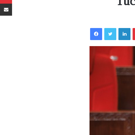
Tuc
Sambaza kupitia barua pepe
Facebook
Twitter
LinkedIn