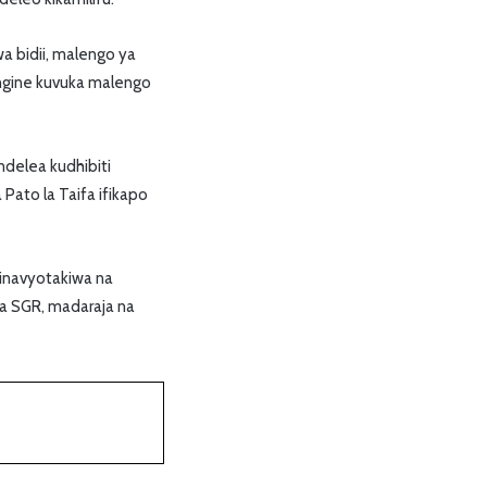
a bidii, malengo ya
ngine kuvuka malengo
endelea kudhibiti
Pato la Taifa ifikapo
 inavyotakiwa na
a SGR, madaraja na