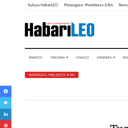
Kuhusu HabariLEO
Matangazo: Maelekezo & Bei
Nunu
MWANZO
TANZANIA
CHAGUZI
KIMATAIFA
SIA
MATANGAZO: MAELEKEZO & BEI
Facebook
Twitter
LinkedIn
Pinterest