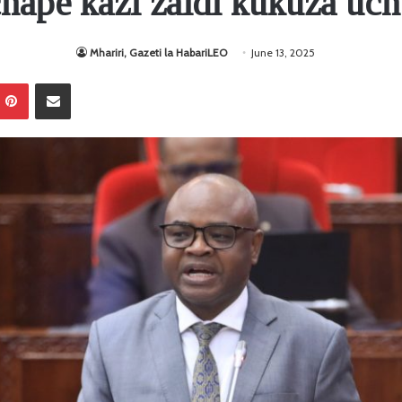
hape kazi zaidi kukuza uc
Mhariri, Gazeti la HabariLEO
June 13, 2025
Pinterest
Sambaza kupitia barua pepe