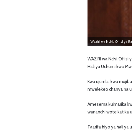
Waziri wa Nchi, Ofi si ya 
WAZIRI wa Nchi, Ofi si 
Hali ya Uchumi kwa M
Kwa ujumla, kwa mujibu w
mwelekeo chanya na uk
Amesema kuimarika kwa 
wananchi wote katika uj
Taarifa hiyo ya hali 