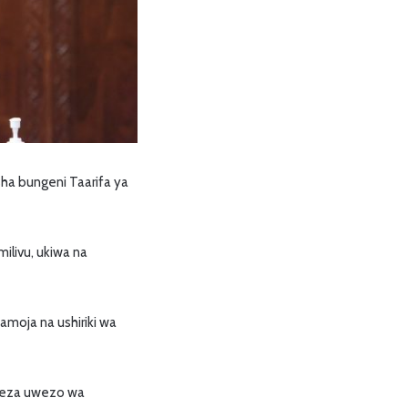
isha bungeni Taarifa ya
milivu, ukiwa na
moja na ushiriki wa
ngeza uwezo wa