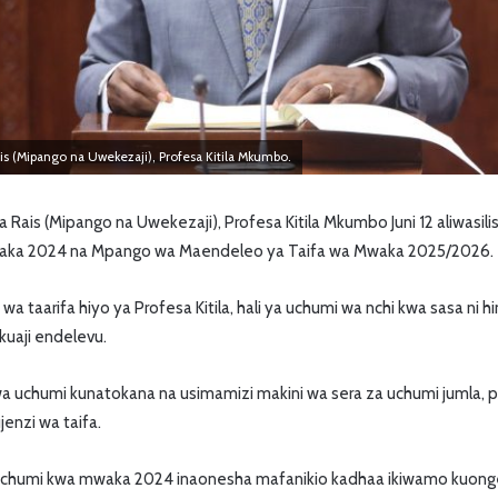
Rais (Mipango na Uwekezaji), Profesa Kitila Mkumbo.
ya Rais (Mipango na Uwekezaji), Profesa Kitila Mkumbo Juni 12 aliwasil
waka 2024 na Mpango wa Maendeleo ya Taifa wa Mwaka 2025/2026.
a taarifa hiyo ya Profesa Kitila, hali ya uchumi wa nchi kwa sasa ni hi
uaji endelevu.
uchumi kunatokana na usimamizi makini wa sera za uchumi jumla, pa
enzi wa taifa.
ya uchumi kwa mwaka 2024 inaonesha mafanikio kadhaa ikiwamo kuo