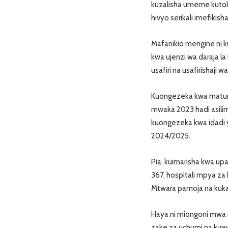
kuzalisha umeme kutoka
hivyo serikali imefikis
Mafanikio mengine ni k
kwa ujenzi wa daraja la
usafiri na usafirishaji 
Kuongezeka kwa matumi
mwaka 2023 hadi asili
kuongezeka kwa idadi y
2024/2025.
Pia, kuimarisha kwa up
367, hospitali mpya za 
Mtwara pamoja na kukar
Haya ni miongoni mwa m
zake za uchumi na kuw