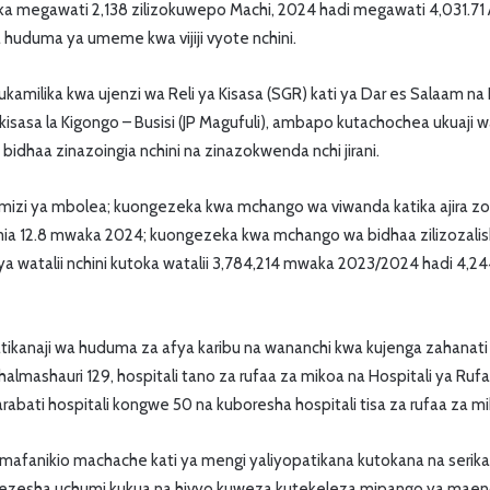
 megawati 2,138 zilizokuwepo Machi, 2024 hadi megawati 4,031.71 A
ha huduma ya umeme kwa vijiji vyote nchini.
ukamilika kwa ujenzi wa Reli ya Kisasa (SGR) kati ya Dar es Salaam n
 kisasa la Kigongo – Busisi (JP Magufuli), ambapo kutachochea ukuaji w
wa bidhaa zinazoingia nchini na zinazokwenda nchi jirani.
zi ya mbolea; kuongezeka kwa mchango wa viwanda katika ajira zote
mia 12.8 mwaka 2024; kuongezeka kwa mchango wa bidhaa zilizozali
a watalii nchini kutoka watalii 3,784,214 mwaka 2023/2024 hadi 4,
atikanaji wa huduma za afya karibu na wananchi kwa kujenga zahanati
halmashauri 129, hospitali tano za rufaa za mikoa na Hospitali ya Ruf
abati hospitali kongwe 50 na kuboresha hospitali tisa za rufaa za mi
afanikio machache kati ya mengi yaliyopatikana kutokana na serikali
ezesha uchumi kukua na hivyo kuweza kutekeleza mipango ya maende