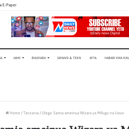
a E-Paper
SA
JAMII
BIASHARA
SAYANSI & TEKN.
AFYA
HABARI KWA KIN
Home
/
Tanzania
/
Ulega: Samia ameinua Wizara ya Mifugo na Uvuvi