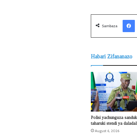
Facebook
Sambaza
Habari Zifananazo
Polisi yachunguza sanduku
taharuki stendi ya dalada
August 6, 2026