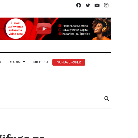
Facebook
Twitter
YouTube
Instagram
A
MADINI
MICHEZO
NUNUA E-PAPER
Tafuta