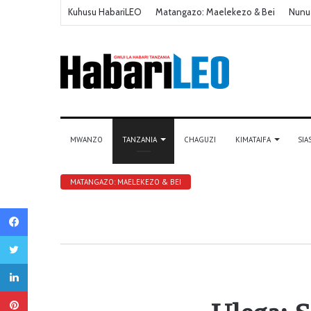
Kuhusu HabariLEO
Matangazo: Maelekezo & Bei
Nunu
MWANZO
TANZANIA
CHAGUZI
KIMATAIFA
SIA
MATANGAZO: MAELEKEZO & BEI
Facebook
Twitter
LinkedIn
Pinterest