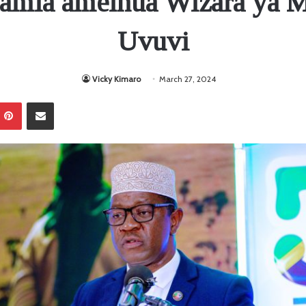
Samia ameinua Wizara ya M
Uvuvi
Vicky Kimaro
March 27, 2024
Pinterest
Sambaza kupitia barua pepe