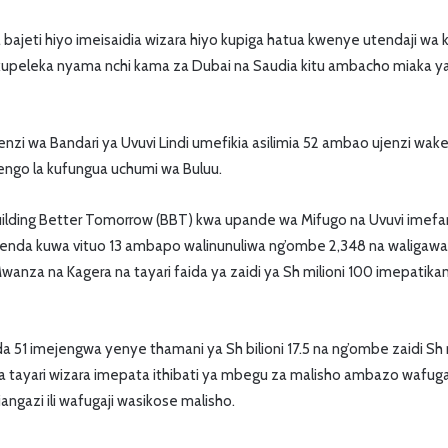
ajeti hiyo imeisaidia wizara hiyo kupiga hatua kwenye utendaji wa
kupeleka nyama nchi kama za Dubai na Saudia kitu ambacho miaka y
nzi wa Bandari ya Uvuvi Lindi umefikia asilimia 52 ambao ujenzi wa
 lengo la kufungua uchumi wa Buluu.
lding Better Tomorrow (BBT) kwa upande wa Mifugo na Uvuvi imefan
naenda kuwa vituo 13 ambapo walinunuliwa ng’ombe 2,348 na waliga
anza na Kagera na tayari faida ya zaidi ya Sh milioni 100 imepatik
51 imejengwa yenye thamani ya Sh bilioni 17.5 na ng’ombe zaidi Sh 
a tayari wizara imepata ithibati ya mbegu za malisho ambazo wafug
kiangazi ili wafugaji wasikose malisho.