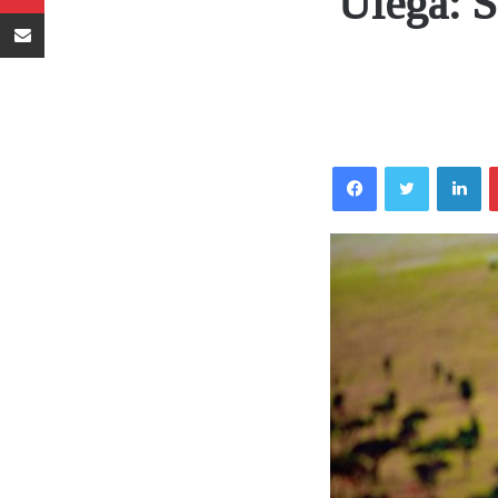
Ulega: 
Sambaza kupitia barua pepe
Facebook
Twitter
LinkedIn