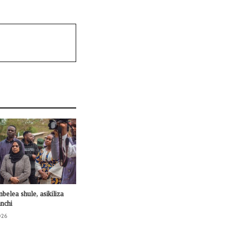
mbelea shule, asikiliza
nchi
026