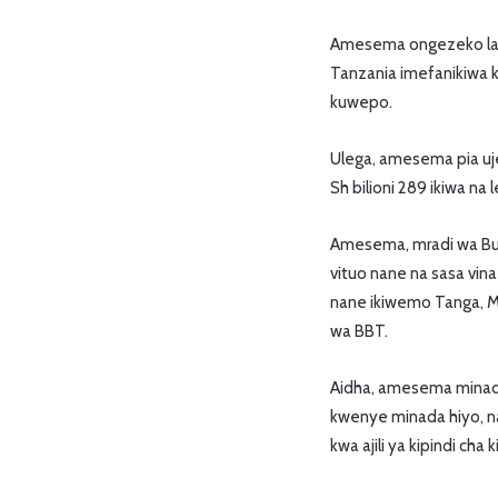
Amesema ongezeko la b
Tanzania imefanikiwa 
kuwepo.
Ulega, amesema pia uje
Sh bilioni 289 ikiwa na
Amesema, mradi wa Bui
vituo nane na sasa vi
nane ikiwemo Tanga, Mw
wa BBT.
Aidha, amesema minada 
kwenye minada hiyo, n
kwa ajili ya kipindi cha 