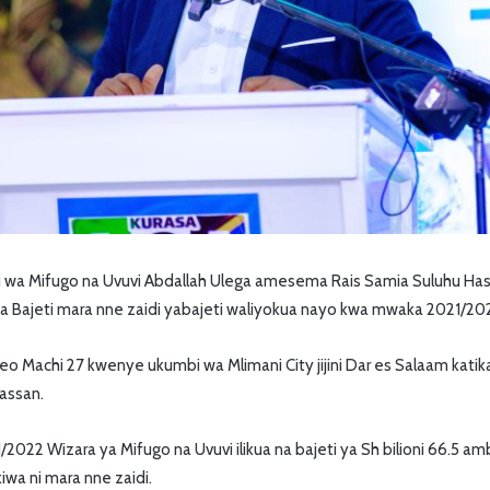
i wa Mifugo na Uvuvi Abdallah Ulega amesema Rais Samia Suluhu Has
 Bajeti mara nne zaidi yabajeti waliyokua nayo kwa mwaka 2021/20
 Machi 27 kwenye ukumbi wa Mlimani City jijini Dar es Salaam katika
assan.
2 Wizara ya Mifugo na Uvuvi ilikua na bajeti ya Sh bilioni 66.5 am
ikiwa ni mara nne zaidi.