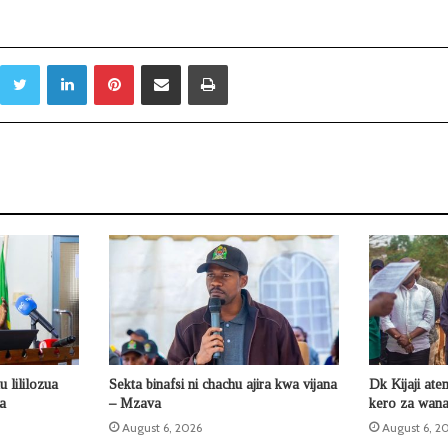
Twitter
LinkedIn
Pinterest
Sambaza kupitia barua pepe
Print
 lililozua
Sekta binafsi ni chachu ajira kwa vijana
Dk Kijaji ate
la
– Mzava
kero za wana
August 6, 2026
August 6, 2