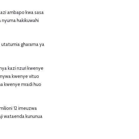
 kazi ambapo kwa sasa
a nyuma hakikuwahi
ke utatumia gharama ya
ya kazi nzuri kwenye
wanywa kwenye vituo
ana kwenye mradi huo
milioni 12 imeuzwa
aji wataenda kununua