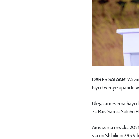
DAR ES SALAAM:
Wazir
hiyo kwenye upande wa
Ulega amesema hayo leo
za Rais Samia Suluhu H
Amesema mwaka 2021/202
yao ni Sh bilioni 295.9 