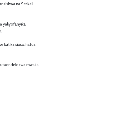
nzishwa na Serikali
a yaliyofanyika
e.
e katika siasa, hatua
uo utaendelezwa mwaka