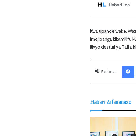
Kwa upande wake, Wazir
imejipanga kikamilifu 
ilivyo desturi ya Taifa hi
Facebook
Sambaza
Habari Zifananazo