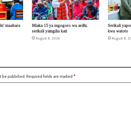
eki’ maabara
Miaka 15 ya mgogoro wa ardhi,
Serikali yap
serikali yaingilia kati
kwa watoto
August 8, 2026
August 8, 2
t be published.
Required fields are marked
*