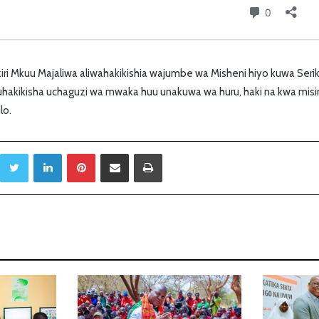
i Mkuu Majaliwa aliwahakikishia wajumbe wa Misheni hiyo kuwa Serik
kuhakikisha uchaguzi wa mwaka huu unakuwa wa huru, haki na kwa misi
lo.
Twitter
LinkedIn
Pinterest
Sambaza kupitia barua pepe
Print