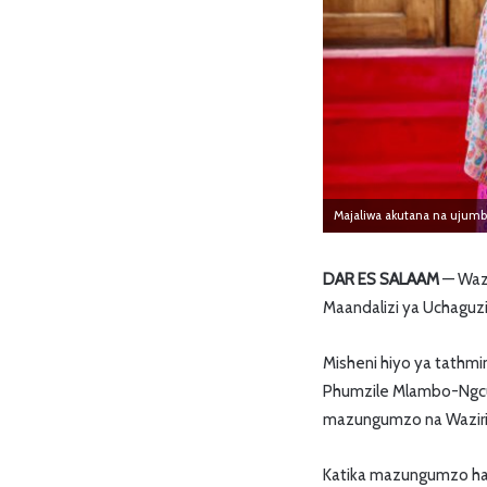
Majaliwa akutana na ujum
DAR ES SALAAM
— Wazi
Maandalizi ya Uchaguzi
Misheni hiyo ya tathmi
Phumzile Mlambo-Ngcuka
mazungumzo na Waziri Mk
Katika mazungumzo hay