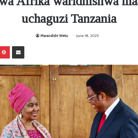
wa Afrika waridhishwa maa
uchaguzi Tanzania
Mwandishi Wetu
June 18, 2025
Pinterest
Sambaza kupitia barua pepe