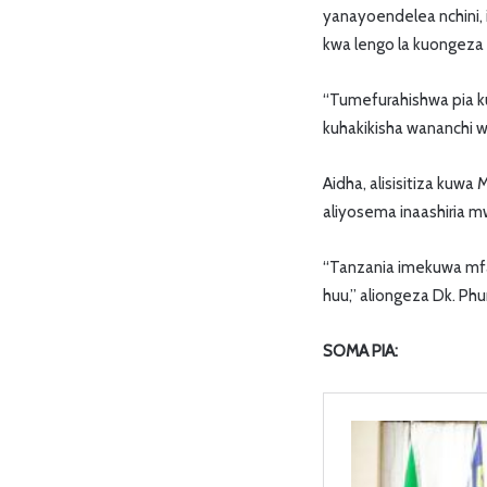
yanayoendelea nchini, 
kwa lengo la kuongeza 
“Tumefurahishwa pia k
kuhakikisha wananchi we
Aidha, alisisitiza kuwa
aliyosema inaashiria m
“Tanzania imekuwa mfa
huu,” aliongeza Dk. Phu
SOMA PIA: