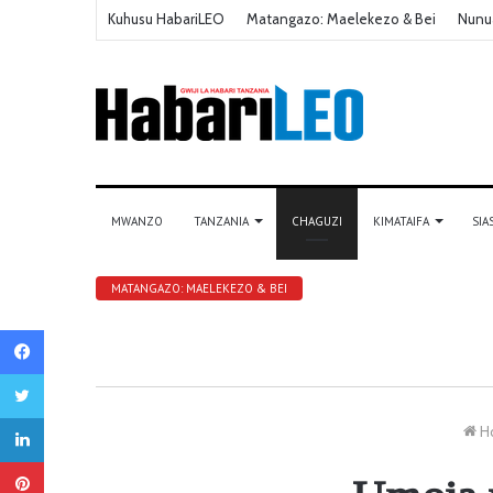
Kuhusu HabariLEO
Matangazo: Maelekezo & Bei
Nunu
MWANZO
TANZANIA
CHAGUZI
KIMATAIFA
SIA
MATANGAZO: MAELEKEZO & BEI
Facebook
Twitter
LinkedIn
H
Pinterest