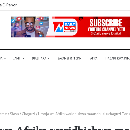
a E-Paper
SA
JAMII
BIASHARA
SAYANSI & TEKN.
AFYA
HABARI KWA KIN
ome
/
Siasa
/
Chaguzi
/
Umoja wa Afrika waridhishwa maandalizi uchaguzi Tan