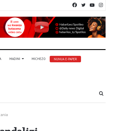
Facebook
Twitter
YouTube
Instagram
A
MADINI
MICHEZO
NUNUA E-PAPER
Tafuta
zania