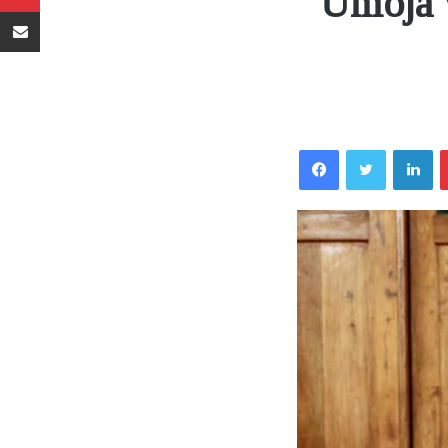
Umoja 
Sambaza kupitia barua pepe
Facebook
Twitter
LinkedIn