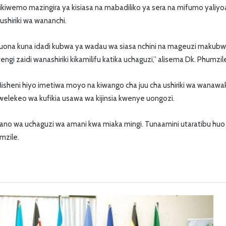
ikiwemo mazingira ya kisiasa na mabadiliko ya sera na mifumo yaliyoa
ushiriki wa wananchi.
uona kuna idadi kubwa ya wadau wa siasa nchini na mageuzi makubw
ngi zaidi wanashiriki kikamilifu katika uchaguzi,” alisema Dk. Phumzil
 Misheni hiyo imetiwa moyo na kiwango cha juu cha ushiriki wa wanawak
welekeo wa kufikia usawa wa kijinsia kwenye uongozi.
no wa uchaguzi wa amani kwa miaka mingi. Tunaamini utaratibu h
mzile.