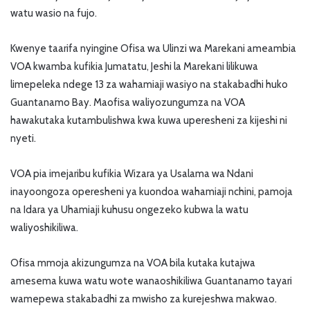
watu wasio na fujo.
Kwenye taarifa nyingine Ofisa wa Ulinzi wa Marekani ameambia
VOA kwamba kufikia Jumatatu, Jeshi la Marekani lilikuwa
limepeleka ndege 13 za wahamiaji wasiyo na stakabadhi huko
Guantanamo Bay. Maofisa waliyozungumza na VOA
hawakutaka kutambulishwa kwa kuwa uperesheni za kijeshi ni
nyeti.
VOA pia imejaribu kufikia Wizara ya Usalama wa Ndani
inayoongoza operesheni ya kuondoa wahamiaji nchini, pamoja
na Idara ya Uhamiaji kuhusu ongezeko kubwa la watu
waliyoshikiliwa.
Ofisa mmoja akizungumza na VOA bila kutaka kutajwa
amesema kuwa watu wote wanaoshikiliwa Guantanamo tayari
wamepewa stakabadhi za mwisho za kurejeshwa makwao.