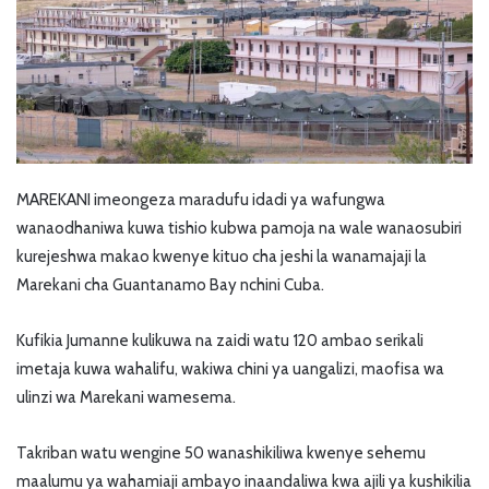
MAREKANI imeongeza maradufu idadi ya wafungwa
wanaodhaniwa kuwa tishio kubwa pamoja na wale wanaosubiri
kurejeshwa makao kwenye kituo cha jeshi la wanamajaji la
Marekani cha Guantanamo Bay nchini Cuba.
Kufikia Jumanne kulikuwa na zaidi watu 120 ambao serikali
imetaja kuwa wahalifu, wakiwa chini ya uangalizi, maofisa wa
ulinzi wa Marekani wamesema.
Takriban watu wengine 50 wanashikiliwa kwenye sehemu
maalumu ya wahamiaji ambayo inaandaliwa kwa ajili ya kushikilia