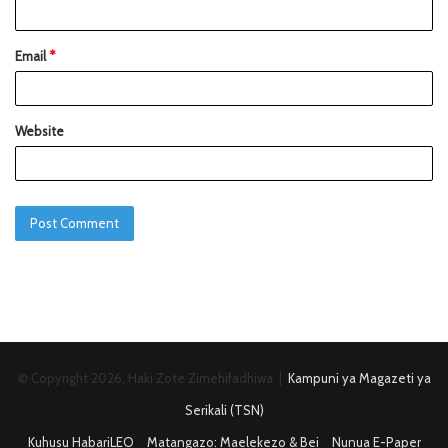
Email
*
Website
© Copyright 2026, Haki Zote Zimehifadhiwa |
Kampuni ya Magazeti ya
Serikali (TSN)
Kuhusu HabariLEO
Matangazo: Maelekezo & Bei
Nunua E-Paper