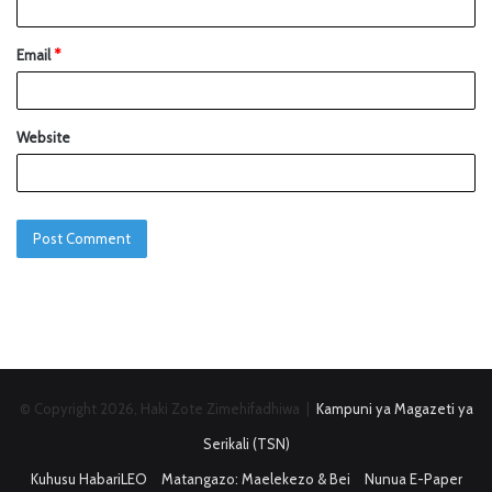
Email
*
Website
© Copyright 2026, Haki Zote Zimehifadhiwa |
Kampuni ya Magazeti ya
Serikali (TSN)
Kuhusu HabariLEO
Matangazo: Maelekezo & Bei
Nunua E-Paper