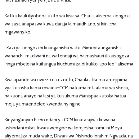
halmashauri yenye tija na ufanisi.”
Katika kauli iliyobeba uzito wa kisiasa, Chaula alisema kiongozi
wa sasa anapaswa kuwa daraja la maridhiano, si kiini cha
mgawanyiko.
“Kazi ya kiongozi ni kuunganisha watu. Mimi nitaunganisha
wananchi, madiwani na watendaji wa halmashauri ili kuisogeza
Iringa mbele na kuifungua kiuchumi zaidi kuliko ilipo leo,” alisema.
Kwa upande wa uwezo na uzoefu, Chaula alisema amejipima
vya kutosha kama mwana-CCM na kama mtaalamu wa sheria,
na kuona anayo nafasi ya kuisukuma Manispaa kutoka hatua
moja ya maendeleo kwenda nyingine.
Kinyang’anyiro hicho ndani ya CCM kinatarajiwa kuwa na
ushindani mkali, kwani wengine waliorejesha fomu ni Meya
aliyemaliza muda wake, Diwani wa Mshindo Ibrahim Ngwada, na