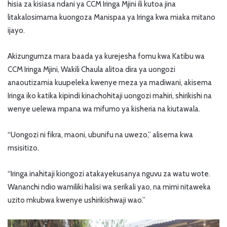
hisia za kisiasa ndani ya CCM Iringa Mjini ili kutoa jina
litakalosimama kuongoza Manispaa ya Iringa kwa miaka mitano
ijayo.
Akizungumza mara baada ya kurejesha fomu kwa Katibu wa
CCM Iringa Mjini, Wakili Chaula alitoa dira ya uongozi
anaoutizamia kuupeleka kwenye meza ya madiwani, akisema
Iringa iko katika kipindi kinachohitaji uongozi mahiri, shirikishi na
wenye uelewa mpana wa mifumo ya kisheria na kiutawala.
“Uongozi ni fikra, maoni, ubunifu na uwezo,” alisema kwa
msisitizo.
“Iringa inahitaji kiongozi atakayekusanya nguvu za watu wote.
Wananchi ndio wamiliki halisi wa serikali yao, na mimi nitaweka
uzito mkubwa kwenye ushirikishwaji wao.”