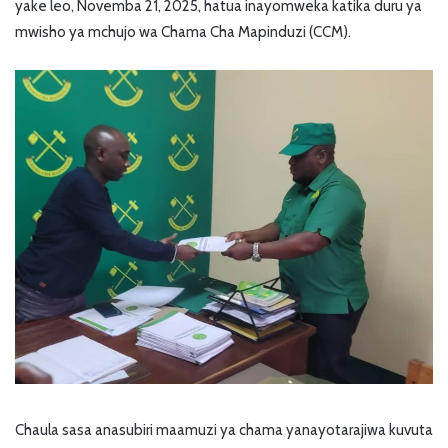
yake leo, Novemba 21, 2025, hatua inayomweka katika duru ya
mwisho ya mchujo wa Chama Cha Mapinduzi (CCM).
Chaula sasa anasubiri maamuzi ya chama yanayotarajiwa kuvuta