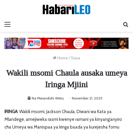
Menu
Ta
Home
/
Siasa
Wakili msomi Chaula ausaka umeya
Iringa Mjiini
Na Mwandishi Wetu
November 21, 2025
IRINGA
: Wakili msomi, Jackson Chaula, Diwani wa Kata ya
Mlandege, amejiweka rasmi kwenye ramani ya kinyang’anyiro
cha Umeya wa Manispaa ya Iringa baada ya kurejesha fomu