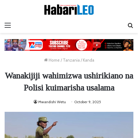
Menu
Ta
Home
/
Tanzania
/
Kanda
Wanakijiji wahimizwa ushirikiano na
Polisi kuimarisha usalama
Mwandishi Wetu
October 9, 2025