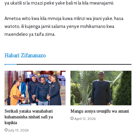
ya ukatili si la mzazi peke yake bali ni la kila mwanajamii.
Ametoa wito kwa kila mmoja kuwa mlinzi wa jirani yake, hasa
watoto, ili kujenga jamii salama yenye mshikamano kwa
maendeleo ya taifa zima.
Habari Zifananazo
Serikali yataka wanahabari
Mangu aonya uvunjifu wa amani
kuhamasisha nishati safi ya
April 13, 2026
kupikia
July 15, 2026