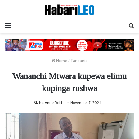
Menu
Ta
Home
/
Tanzania
Wananchi Mtwara kupewa elimu
kupinga rushwa
Na Anne Robi
November 7, 2024