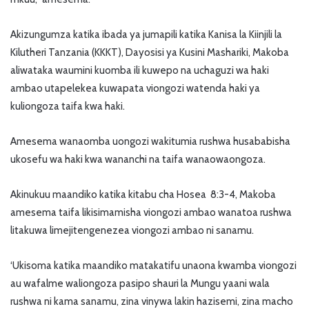
Akizungumza katika ibada ya jumapili katika Kanisa la Kiinjili la
Kilutheri Tanzania (KKKT), Dayosisi ya Kusini Mashariki, Makoba
aliwataka waumini kuomba ili kuwepo na uchaguzi wa haki
ambao utapelekea kuwapata viongozi watenda haki ya
kuliongoza taifa kwa haki.
Amesema wanaomba uongozi wakitumia rushwa husababisha
ukosefu wa haki kwa wananchi na taifa wanaowaongoza.
Akinukuu maandiko katika kitabu cha Hosea 8:3-4, Makoba
amesema taifa likisimamisha viongozi ambao wanatoa rushwa
litakuwa limejitengenezea viongozi ambao ni sanamu.
‘Ukisoma katika maandiko matakatifu unaona kwamba viongozi
au wafalme waliongoza pasipo shauri la Mungu yaani wala
rushwa ni kama sanamu, zina vinywa lakin hazisemi, zina macho