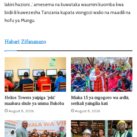
lakini hazioni..,’ amesema na kuwataka waumini kuomba kwa
bidii ili kuwezesha Tanzania kupata viongozi walio na maadili na
hofu ya Mungu.
Habari Zifananazo
Helios Towers yaipiga ‘jeki’
Miaka 15 ya mgogoro wa ardhi,
maabara shule ya umma Bukoba
serikali yaingilia kati
August 8, 2026
August 8, 2026