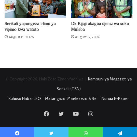
Serikali yapongeza elimu ya
Dk Kijaji akagua ujenzi wa soko
vipimo kwa watoto
Muleba
August 8, 2026
August 8, 2026
© Copyright 2026, Haki Zote Zimehifadhiwa |
Kampuni ya Magazeti ya
Serikali (TSN)
Kuhusu HabariLEO
Matangazo: Maelekezo & Bei
Nunua E-Paper
Facebook
Twitter
YouTube
Instagram