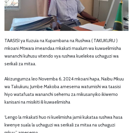
TAASISI ya Kuzuia na Kupambana na Rushwa ( TAKUKURU )
mkoani Mtwara imeandaa mkakati maalum wa kuwaelimisha
wananchi kuhusu vitendo vya rushwa kuelekea uchaguzi wa
serikali za mitaa.
Akizungumza leo Novemba 6, 2024 mkoani hapa, Naibu Mkuu
wa Takukuru, Jumbe Makoba amesema watumishi wa taasisi
hiyo watafuata wananchi sehemu za mikusanyiko ikiwemo
kanisani na misikiti ili kuwaelimisha
‘Lengo la mkakati huo ni kuelimisha jamii kukataa rushwa hasa
kwenye suala la uchaguzi wa serikali za mitaa na uchaguzi
mkuu,” amesema.