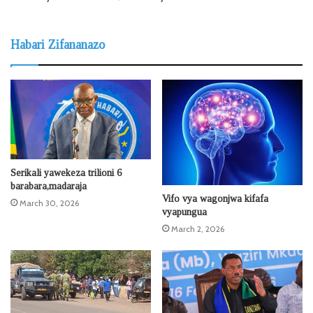
Habari Zifananazo
Serikali yawekeza trilioni 6
barabara,madaraja
Vifo vya wagonjwa kifafa
March 30, 2026
vyapungua
March 2, 2026