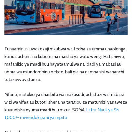
Tunaamini ni uwekezaji mkubwa wa fedha za umma unaolenga
kuinua uchumi na kuboresha maisha ya watu wengi. Hata hivyo,
mafanikio ya mradi huu hayataamuliwa na idadi ya mabasi au
ubora wa miundombinu pekee, bali pia na namna sisi wananchi
tutakavyoyatunza.
Mfano, matukio ya uharibifu wa makusudi, uchafuzi wa mabasi,
wizi wa vifaa au kutotii sheria na taratibu za matumizi yanaweza
kuurudisha nyuma mradi huu mzuri. SOMA:
Latra: Nauli ya Sh
1,000/- mwendokasi ni ya mpito