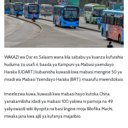
WAKAZI wa Dar es Salaam wana kila sababu ya kuanza kufurahia
huduma za usafi ri, baada ya Kampuni ya Mabasi yaendayo
Haraka (UDART) kubainisha kuwasili kwa mabasi mengine 50 ya
mradi wa Mabasi Yaendayo Haraka (BRT), maarufu mwendokasi.
Imeelezwa kuwa, kuwasili kwa mabasi hayo kutoka China
yanakamilisha idadi ya mabasi 100 yakiwa ni pamoja na 49
yaliyowasili wiki iliyopita na basi lingine moja lililofika Machi,
mwaka jana kwa ajili ya kufanya majaribio.