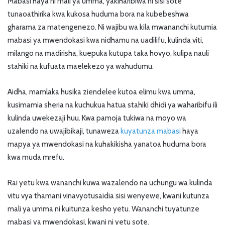
Mabasi haya ni mali ya umma, yakiharibiwa ni sisi sote
tunaoathirika kwa kukosa huduma bora na kubebeshwa
gharama za matengenezo. Ni wajibu wa kila mwananchi kutumia
mabasi ya mwendokasi kwa nidhamu na uadilifu, kulinda viti,
milango na madirisha, kuepuka kutupa taka hovyo, kulipa nauli
stahiki na kufuata maelekezo ya wahudumu.
Aidha, mamlaka husika ziendelee kutoa elimu kwa umma,
kusimamia sheria na kuchukua hatua stahiki dhidi ya waharibifu ili
kulinda uwekezaji huu. Kwa pamoja tukiwa na moyo wa
uzalendo na uwajibikaji, tunaweza
kuyatunza mabasi
haya
mapya ya mwendokasi na kuhakikisha yanatoa huduma bora
kwa muda mrefu.
Rai yetu kwa wananchi kuwa wazalendo na uchungu wa kulinda
vitu vya thamani vinavyotusaidia sisi wenyewe, kwani kutunza
mali ya umma ni kuitunza kesho yetu. Wananchi tuyatunze
mabasi ya mwendokasi, kwani ni yetu sote.