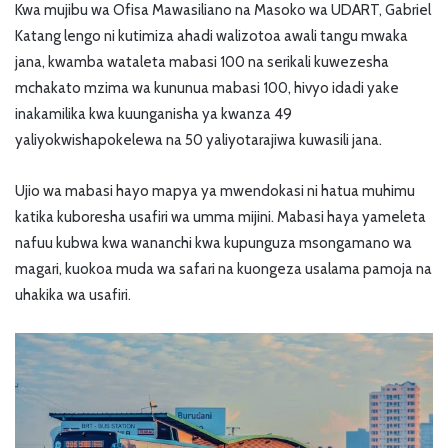
Kwa mujibu wa Ofisa Mawasiliano na Masoko wa UDART, Gabriel
Katang lengo ni kutimiza ahadi walizotoa awali tangu mwaka
jana, kwamba wataleta mabasi 100 na serikali kuwezesha
mchakato mzima wa kununua mabasi 100, hivyo idadi yake
inakamilika kwa kuunganisha ya kwanza 49
yaliyokwishapokelewa na 50 yaliyotarajiwa kuwasili jana.
Ujio wa mabasi hayo mapya ya mwendokasi ni hatua muhimu
katika kuboresha usafiri wa umma mijini. Mabasi haya yameleta
nafuu kubwa kwa wananchi kwa kupunguza msongamano wa
magari, kuokoa muda wa safari na kuongeza usalama pamoja na
uhakika wa usafiri.