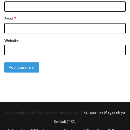
Email
*
Website
© Copyright 2026, Haki Zote Zimehifadhiwa |
Kampuni ya Magazeti ya
Serikali (TSN)