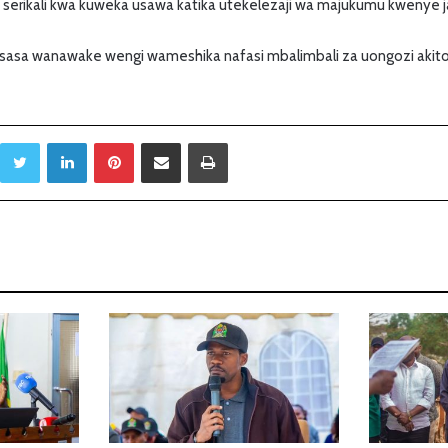
rikali kwa kuweka usawa katika utekelezaji wa majukumu kwenye ja
asa wanawake wengi wameshika nafasi mbalimbali za uongozi akito
Twitter
LinkedIn
Pinterest
Sambaza kupitia barua pepe
Print