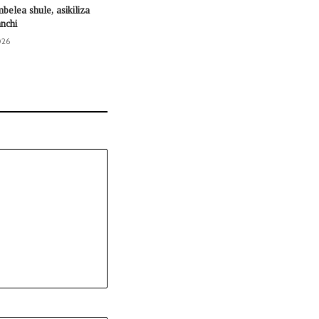
mbelea shule, asikiliza
nchi
026