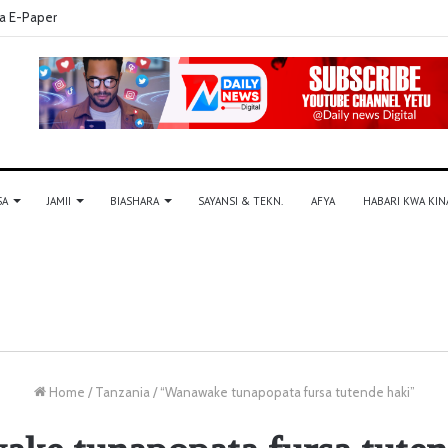
a E-Paper
SA
JAMII
BIASHARA
SAYANSI & TEKN.
AFYA
HABARI KWA KIN
Home
/
Tanzania
/
“Wanawake tunapopata fursa tutende haki”