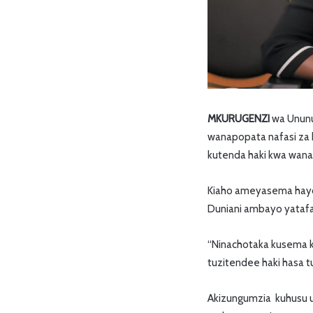
MKURUGENZI
wa Ununu
wanapopata nafasi za 
kutenda haki kwa wana
Kiaho ameyasema hayo 
Duniani ambayo yatafa
“Ninachotaka kusema k
tuzitendee haki hasa 
Akizungumzia kuhusu 