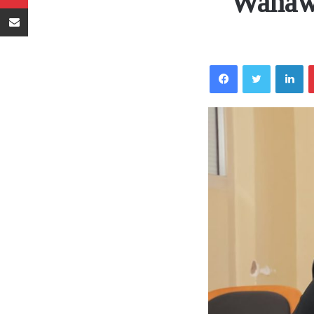
“Wanawa
Sambaza kupitia barua pepe
Facebook
Twitter
LinkedIn