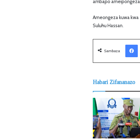
ambapo ameipongeza se
Ameongeza kuwa kwa s
Suluhu Hassan.
Facebook
Sambaza
Habari Zifananazo