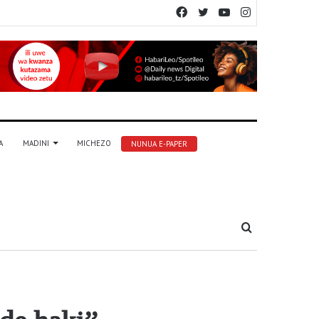
Facebook
Twitter
YouTube
Instagram
A
MADINI
MICHEZO
NUNUA E-PAPER
Tafuta