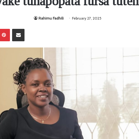
ke tunapopata fursa tuten
Rahimu Fadhili
February 27, 2025
Pinterest
Sambaza kupitia barua pepe