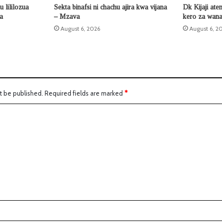
 lililozua
Sekta binafsi ni chachu ajira kwa vijana
Dk Kijaji ate
la
– Mzava
kero za wana
August 6, 2026
August 6, 2
t be published.
Required fields are marked
*