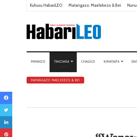
Kuhusu HabariLEO
Matangazo: Maelekezo & Bei
Nunu
MWANZO
TANZANIA
CHAGUZI
KIMATAIFA
SIA
MATANGAZO: MAELEKEZO & BEI
Facebook
Twitter
LinkedIn
Pinterest