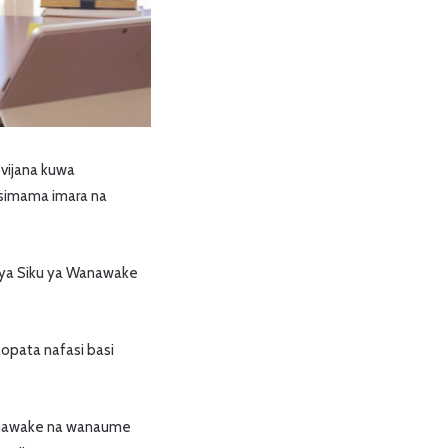
vijana kuwa
asimama imara na
 ya Siku ya Wanawake
opata nafasi basi
anawake na wanaume