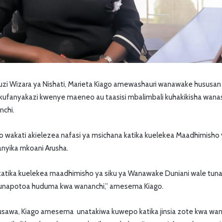
zi Wizara ya Nishati, Marieta Kiago amewashauri wanawake hususan 
kufanyakazi kwenye maeneo au taasisi mbalimbali kuhakikisha wan
nchi.
wakati akielezea nafasi ya msichana katika kuelekea Maadhimisho
nyika mkoani Arusha.
atika kuelekea maadhimisho ya siku ya Wanawake Duniani wale tuna
tunapotoa huduma kwa wananchi,” amesema Kiago.
usawa, Kiago amesema unatakiwa kuwepo katika jinsia zote kwa w