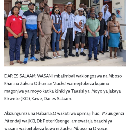
DAR ES SALAAM; WASANII mbalimbali wakiongozwa na Mboso
Khan na Zuhura Othuman ‘Zuchu’ wamejitokeza kupima
magonjwa ya moyo katika kliniki ya Taasisi ya Moyo ya Jakaya
Kikwete (JKCI), Kawe, Dar es Salaam.
Akizungumza na HabariLEO wakati wa upimaji huo, Mkurugenzi
Mtendaji wa JKCI, Dk Peter Kisenge, amewataja baadhi ya
wasanii waliojitokeza kuwa ni Zuchu, Mboso na D voice.