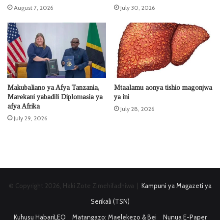
August 7, 2026
July 30, 2026
Makubaliano ya Afya Tanzania,
Mtaalamu aonya tishio magonjwa
Marekani yabadili Diplomasia ya
ya ini
afya Afrika
July 28, 2026
July 29, 2026
© Copyright 2026, Haki Zote Zimehifadhiwa |
Kampuni ya Magazeti ya
Serikali (TSN)
Kuhusu HabariLEO
Matangazo: Maelekezo & Bei
Nunua E-Paper