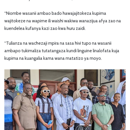
“Niombe wasanii ambao bado hawajajitokeza kupima
wajitokeze na wapime ili waishi wakiwa wanazijua afya zao na
kuendelea kufanya kazi zao kwa huru zaidi.
“Tulianza na wachezaji mpira na sasa hivi tupo na wasanii
ambapo tukimaliza tutatangaza kundi linguine linalofata kuja
kupima na kuangalia kama wana matatizo ya moyo.