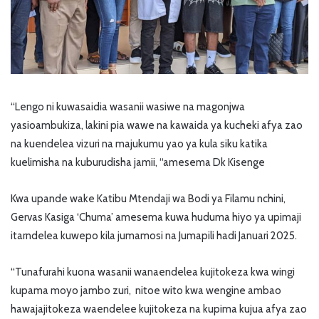
“Lengo ni kuwasaidia wasanii wasiwe na magonjwa
yasioambukiza, lakini pia wawe na kawaida ya kucheki afya zao
na kuendelea vizuri na majukumu yao ya kula siku katika
kuelimisha na kuburudisha jamii, “amesema Dk Kisenge
Kwa upande wake Katibu Mtendaji wa Bodi ya Filamu nchini,
Gervas Kasiga ‘Chuma’ amesema kuwa huduma hiyo ya upimaji
itarndelea kuwepo kila jumamosi na Jumapili hadi Januari 2025.
“Tunafurahi kuona wasanii wanaendelea kujitokeza kwa wingi
kupama moyo jambo zuri, nitoe wito kwa wengine ambao
hawajajitokeza waendelee kujitokeza na kupima kujua afya zao