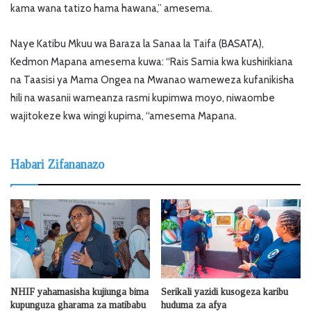
kama wana tatizo hama hawana,” amesema.
Naye Katibu Mkuu wa Baraza la Sanaa la Taifa (BASATA),
Kedmon Mapana amesema kuwa: “Rais Samia kwa kushirikiana
na Taasisi ya Mama Ongea na Mwanao wameweza kufanikisha
hili na wasanii wameanza rasmi kupimwa moyo, niwaombe
wajitokeze kwa wingi kupima, “amesema Mapana.
Habari Zifananazo
NHIF yahamasisha kujiunga bima
Serikali yazidi kusogeza karibu
kupunguza gharama za matibabu
huduma za afya