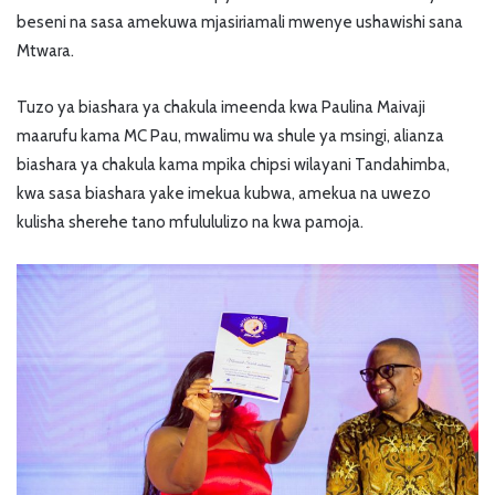
beseni na sasa amekuwa mjasiriamali mwenye ushawishi sana
Mtwara.
Tuzo ya biashara ya chakula imeenda kwa Paulina Maivaji
maarufu kama MC Pau, mwalimu wa shule ya msingi, alianza
biashara ya chakula kama mpika chipsi wilayani Tandahimba,
kwa sasa biashara yake imekua kubwa, amekua na uwezo
kulisha sherehe tano mfulululizo na kwa pamoja.