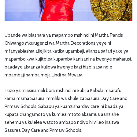
Upande wa biashara ya mapambo mshindi ni Martha Francis
Chiwango Mkurugenzi wa Martha Decorations yeye ni
mfanyabiashra aliejikita katika upambaji, alianza safari yake ya
mapambo kwa kujitolea kupamba kanisani na kwenye maharusi,
baadaye akaanza kulipwa kwenye kazi hizo, sasa ndie
mpambaji namba moja Lindi na Mtwara.
Tuzo ya mjasiriamali bora mshindi ni Subira Kabula maarufu
kama mama Sasuria, mmiliki wa shule za Sasuria Day Care and
Primary Schools. Sababu ya kuanzisha ‘day care’ ni baada ya
kupata changamoto ya kumlea mtoto akaamua aanzishe
sehemu ya kulelea watoto ambapo ndiyo hiivi leo inaitwa
Sasurea Day Care and Primary Schools.