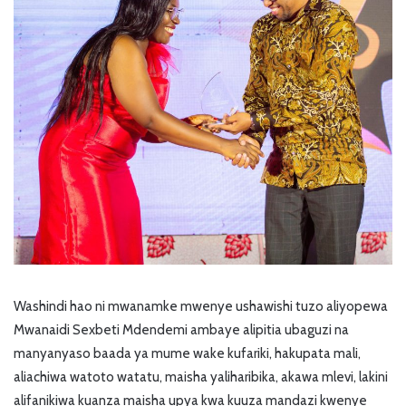
Washindi hao ni mwanamke mwenye ushawishi tuzo aliyopewa
Mwanaidi Sexbeti Mdendemi ambaye alipitia ubaguzi na
manyanyaso baada ya mume wake kufariki, hakupata mali,
aliachiwa watoto watatu, maisha yaliharibika, akawa mlevi, lakini
alifanikiwa kuanza maisha upya kwa kuuza mandazi kwenye