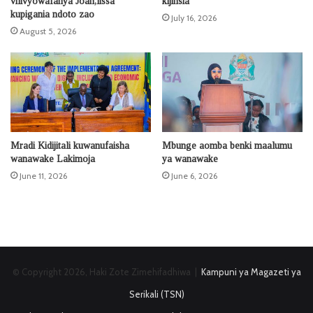
vilivyowafanya Joan,lissa
kijinsia
kupigania ndoto zao
July 16, 2026
August 5, 2026
Mradi Kidijitali kuwanufaisha
Mbunge aomba benki maalumu
wanawake Lakimoja
ya wanawake
June 11, 2026
June 6, 2026
© Copyright 2026, Haki Zote Zimehifadhiwa |
Kampuni ya Magazeti ya
Serikali (TSN)