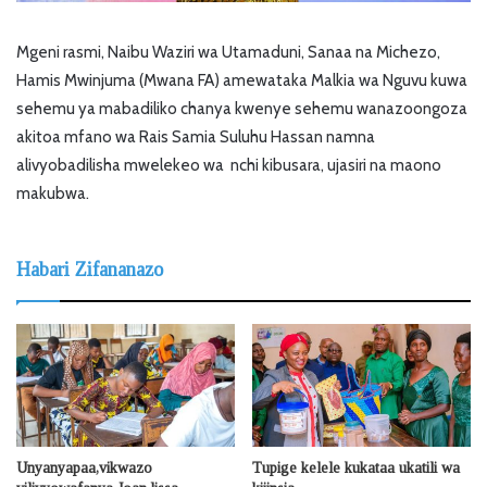
Mgeni rasmi, Naibu Waziri wa Utamaduni, Sanaa na Michezo,
Hamis Mwinjuma (Mwana FA) amewataka Malkia wa Nguvu kuwa
sehemu ya mabadiliko chanya kwenye sehemu wanazoongoza
akitoa mfano wa Rais Samia Suluhu Hassan namna
alivyobadilisha mwelekeo wa nchi kibusara, ujasiri na maono
makubwa.
Habari Zifananazo
Unyanyapaa,vikwazo
Tupige kelele kukataa ukatili wa