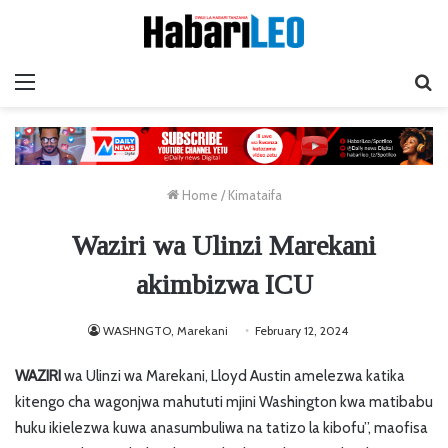
Menu
Ta
Home
/
Kimataifa
Waziri wa Ulinzi Marekani
akimbizwa ICU
WASHNGTO, Marekani
February 12, 2024
WAZIRI
wa Ulinzi wa Marekani, Lloyd Austin amelezwa katika
kitengo cha wagonjwa mahututi mjini Washington kwa matibabu
huku ikielezwa kuwa anasumbuliwa na tatizo la kibofu”, maofisa