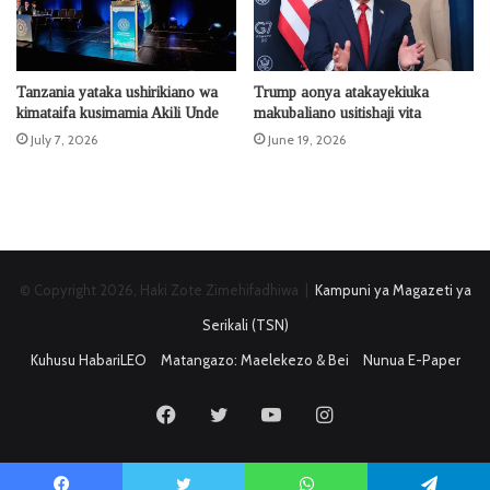
Tanzania yataka ushirikiano wa
Trump aonya atakayekiuka
kimataifa kusimamia Akili Unde
makubaliano usitishaji vita
July 7, 2026
June 19, 2026
© Copyright 2026, Haki Zote Zimehifadhiwa |
Kampuni ya Magazeti ya
Serikali (TSN)
Kuhusu HabariLEO
Matangazo: Maelekezo & Bei
Nunua E-Paper
Facebook
Twitter
YouTube
Instagram