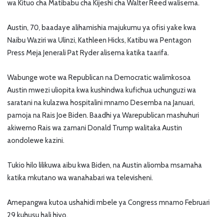
wa Kituo cha Matibabu cha Kijeshi cha Walter Reed walisema.
Austin, 70, baadaye alihamishia majukumu ya ofisi yake kwa
Naibu Waziri wa Ulinzi, Kathleen Hicks, Katibu wa Pentagon
Press Meja Jenerali Pat Ryder alisema katika taarifa.
Wabunge wote wa Republican na Democratic walimkosoa
Austin mwezi uliopita kwa kushindwa kufichua uchunguzi wa
saratani na kulazwa hospitalini mnamo Desemba na Januari,
pamoja na Rais Joe Biden. Baadhi ya Warepublican mashuhuri
akiwemo Rais wa zamani Donald Trump walitaka Austin
aondolewe kazini.
Tukio hilo lilikuwa aibu kwa Biden, na Austin aliomba msamaha
katika mkutano wa wanahabari wa televisheni.
Amepangwa kutoa ushahidi mbele ya Congress mnamo Februari
29 kuhusu hali hiyo.