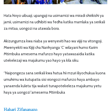
Hata hivyo uibuaji, upangaji na usimamizi wa miradi shirikishi ya
jamii, usimamizi na udhibiti wa fedha katika mamlaka ya serikali
za mitaa, uongozi na utawala bora.
Akizungumza kwa niaba ya wenyeviti hao wa vijiji na vitongoji,
Mwenyekiti wa Kijiji cha Nanhyanga ‘C’ wilayani humo Karim
Mtimbuka amesema mafunzo hayo yatawasaidia katika
utekelezaji wa majukumu yao hayo ya kila siku.
‘’Naipongeza sana serikali kwa hatua hii mzuri iliyochukua kuona
umuhimu wa kutupatia sisi viongozi mafunzo haya ambayo
yanaenda kuleta tija wakati tunapotekeleza majukumu yetu
haya ya uongozi’’amesema Mtimbuka
Habari Zifananazo