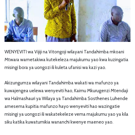
WENYEVITI wa Vijiji na Vitongoji wilayani Tandahimba mkoani
Mtwara wametakiwa kutekeleza majukumu yao kwa kuzingatia
misingi bora ya uongozi ili kuleta ufanisi wa kazi yao.
Akizungumza wilayani Tandahimba wakati wa mafunzo ya
kuwajengea uelewa wenyeviti hao, Kaimu Mkurugenzi Mtendaji
wa Halmashauri ya Wilaya ya Tandahimba Sosthenes Luhende
amesema kupitia mafunzo hayo wenyeviti hao wazingatie
misingi ya uongozi ili wakatekeleze vema majukumu yao ya kila
siku katika kuwatumikia wananchi kwenye maeneo yao.