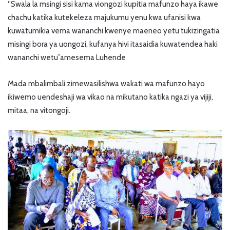
‘’Swala la msingi sisi kama viongozi kupitia mafunzo haya ikawe
chachu katika kutekeleza majukumu yenu kwa ufanisi kwa
kuwatumikia vema wananchi kwenye maeneo yetu tukizingatia
misingi bora ya uongozi, kufanya hivi itasaidia kuwatendea haki
wananchi wetu’’amesema Luhende
Mada mbalimbali zimewasilishwa wakati wa mafunzo hayo
ikiwemo uendeshaji wa vikao na mikutano katika ngazi ya vijiji,
mitaa, na vitongoji.