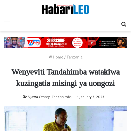
Menu
Ta
Home
/
Tanzania
Wenyeviti Tandahimba watakiwa
kuzingatia misingi ya uongozi
Sijawa Omary, Tandahimba
January 5, 2025