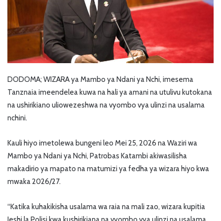
DODOMA; WIZARA ya Mambo ya Ndani ya Nchi, imesema
Tanznaia imeendelea kuwa na hali ya amani na utulivu kutokana
na ushirikiano uliowezeshwa na vyombo vya ulinzi na usalama
nchini.
Kauli hiyo imetolewa bungeni leo Mei 25, 2026 na Waziri wa
Mambo ya Ndani ya Nchi, Patrobas Katambi akiwasilisha
makadirio ya mapato na matumizi ya fedha ya wizara hiyo kwa
mwaka 2026/27.
“Katika kuhakikisha usalama wa raia na mali zao, wizara kupitia
Jeshi la Polisi kwa kushirikiana na vyombo vya ulinzi na usalama