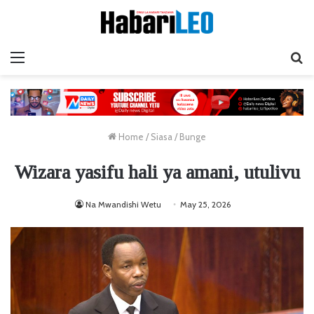
Menu
Ta
Home
/
Siasa
/
Bunge
Wizara yasifu hali ya amani, utulivu
Na Mwandishi Wetu
May 25, 2026