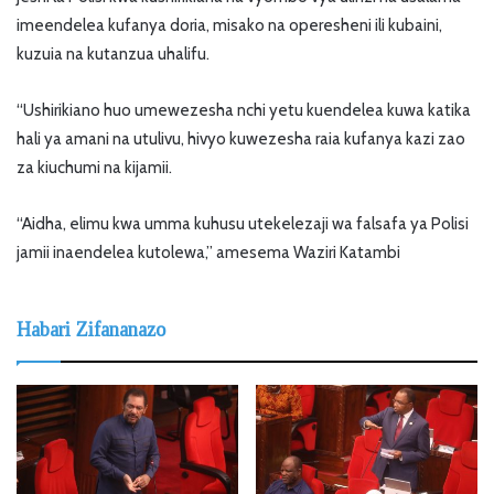
imeendelea kufanya doria, misako na operesheni ili kubaini,
kuzuia na kutanzua uhalifu.
“Ushirikiano huo umewezesha nchi yetu kuendelea kuwa katika
hali ya amani na utulivu, hivyo kuwezesha raia kufanya kazi zao
za kiuchumi na kijamii.
“Aidha, elimu kwa umma kuhusu utekelezaji wa falsafa ya Polisi
jamii inaendelea kutolewa,” amesema Waziri Katambi
Habari Zifananazo