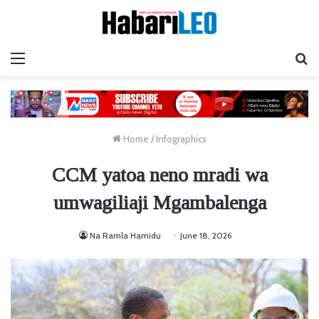
Menu
Ta
Home
/
Infographics
CCM yatoa neno mradi wa
umwagiliaji Mgambalenga
Na Ramla Hamidu
June 18, 2026