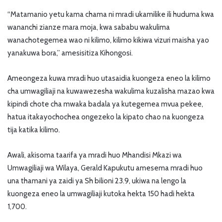
“Matamanio yetu kama chama ni mradi ukamilike ili huduma kwa
wananchi zianze mara moja, kwa sababu wakulima
wanachotegemea wao ni kilimo, kilimo kikiwa vizuri maisha yao
yanakuwa bora,” amesisitiza Kihongosi.
Ameongeza kuwa mradi huo utasaidia kuongeza eneo la kilimo
cha umwagiliaji na kuwawezesha wakulima kuzalisha mazao kwa
kipindi chote cha mwaka badala ya kutegemea mvua pekee,
hatua itakayochochea ongezeko la kipato chao na kuongeza
tija katika kilimo.
Awali, akisoma taarifa ya mradi huo Mhandisi Mkazi wa
Umwagiliaji wa Wilaya, Gerald Kapukutu amesema mradi huo
una thamani ya zaidi ya Sh bilioni 23.9, ukiwa na lengo la
kuongeza eneo la umwagiliaji kutoka hekta 150 hadi hekta
1,700.