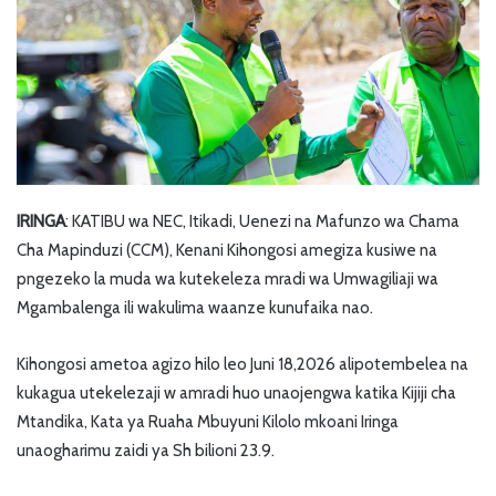
IRINGA
: KATIBU wa NEC, Itikadi, Uenezi na Mafunzo wa Chama
Cha Mapinduzi (CCM), Kenani Kihongosi amegiza kusiwe na
pngezeko la muda wa kutekeleza mradi wa Umwagiliaji wa
Mgambalenga ili wakulima waanze kunufaika nao.
Kihongosi ametoa agizo hilo leo Juni 18,2026 alipotembelea na
kukagua utekelezaji w amradi huo unaojengwa katika Kijiji cha
Mtandika, Kata ya Ruaha Mbuyuni Kilolo mkoani Iringa
unaogharimu zaidi ya Sh bilioni 23.9.