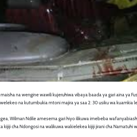
isha na wengine wawili kujeruhiwa vibaya baada ya gari aina ya Fu
welekeo na kutumbukia mtoni majira ya saa 2: 30 usiku wa kuamkia l
gea, Wilman Ndile amesema gari hiyo ilikuwa imebeba wafanyabias
 kijiji cha Ndongosi na walikuwa wakielekea kijiji jirani cha Namatuhi 