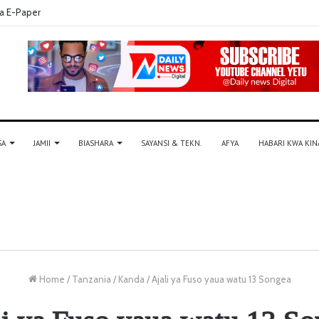
a E-Paper
SA
JAMII
BIASHARA
SAYANSI & TEKN.
AFYA
HABARI KWA KIN
Home
/
Tanzania
/
Kanda
/
Ajali ya Fuso yaua watu 13 Songea