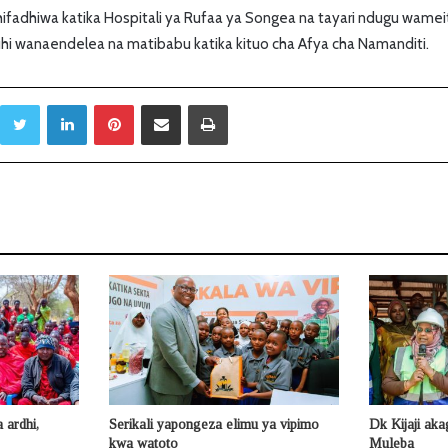
ifadhiwa katika Hospitali ya Rufaa ya Songea na tayari ndugu wamei
i wanaendelea na matibabu katika kituo cha Afya cha Namanditi.
Twitter
LinkedIn
Pinterest
Sambaza kupitia barua pepe
Print
ardhi,
Serikali yapongeza elimu ya vipimo
Dk Kijaji ak
kwa watoto
Muleba