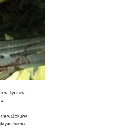
so waliyokuwa
eo.
hara waliokuwa
wilayani humo.