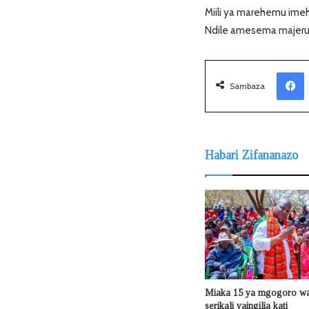
Miili ya marehemu imeh
Ndile amesema majeruh
Facebook
Sambaza
Habari Zifananazo
Miaka 15 ya mgogoro wa 
serikali yaingilia kati