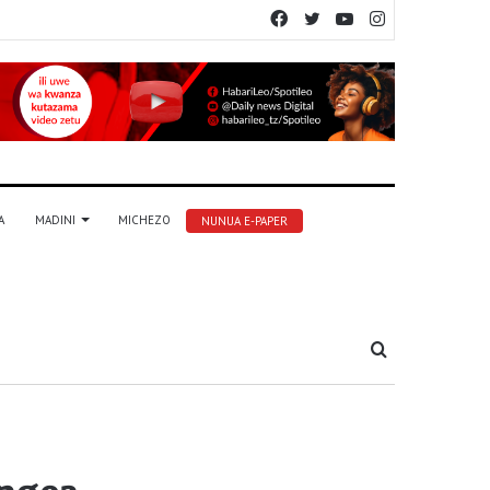
Facebook
Twitter
YouTube
Instagram
A
MADINI
MICHEZO
NUNUA E-PAPER
Tafuta