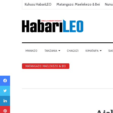
Kuhusu HabariLEO
Matangazo: Maelekezo & Bei
Nunu
MWANZO
TANZANIA
CHAGUZI
KIMATAIFA
SIA
MATANGAZO: MAELEKEZO & BEI
Facebook
Twitter
LinkedIn
Pinterest