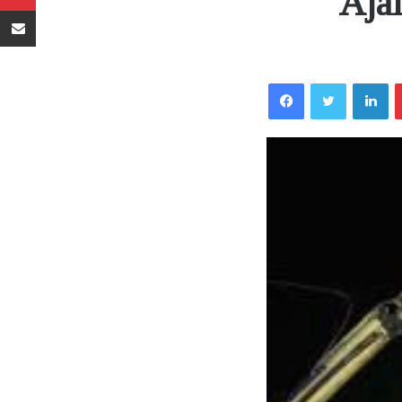
Aja
Sambaza kupitia barua pepe
Facebook
Twitter
LinkedIn