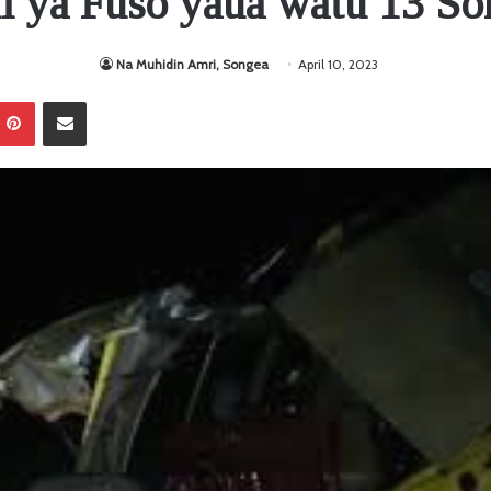
li ya Fuso yaua watu 13 So
Na Muhidin Amri, Songea
April 10, 2023
Pinterest
Sambaza kupitia barua pepe