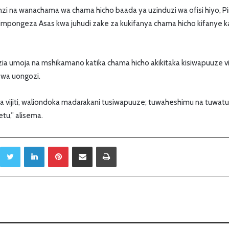
i na wanachama wa chama hicho baada ya uzinduzi wa ofisi hiyo, P
impongeza Asas kwa juhudi zake za kukifanya chama hicho kifanye kaz
zia umoja na mshikamano katika chama hicho akikitaka kisiwapuuze 
wa uongozi.
a vijiti, waliondoka madarakani tusiwapuuze; tuwaheshimu na tuwatu
tu,” alisema.
Twitter
LinkedIn
Pinterest
Sambaza kupitia barua pepe
Print