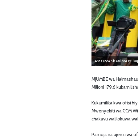
Asas atoa Sh Milioni 151 ku
MJUMBE wa Halmashauri 
Milioni 179.6 kukamilish
Kukamilika kwa ofisi h
Mwenyekiti wa CCM Wil
chakavu walilokuwa wak
Pamoja na ujenzi wa of