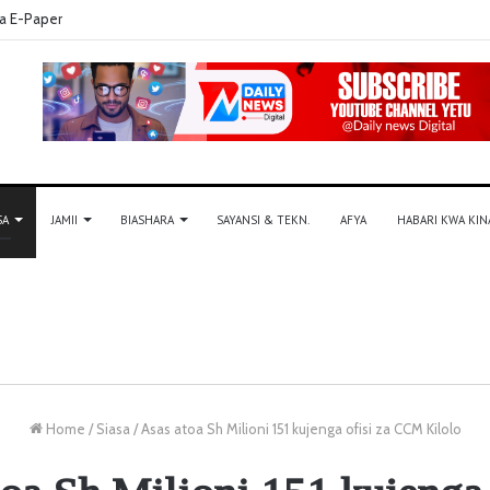
a E-Paper
SA
JAMII
BIASHARA
SAYANSI & TEKN.
AFYA
HABARI KWA KIN
Home
/
Siasa
/
Asas atoa Sh Milioni 151 kujenga ofisi za CCM Kilolo