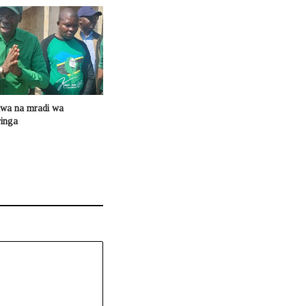
a na mradi wa
ringa