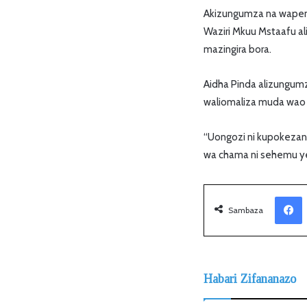
Akizungumza na wapenz
Waziri Mkuu Mstaafu al
mazingira bora.
Aidha Pinda alizungum
waliomaliza muda wao 
“Uongozi ni kupokezan
wa chama ni sehemu ye
Facebook
Sambaza
Habari Zifananazo