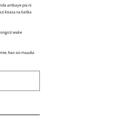
inda ambaye pia ni
i kisasa na katika
viongozi wake
mie, hao sio maadui