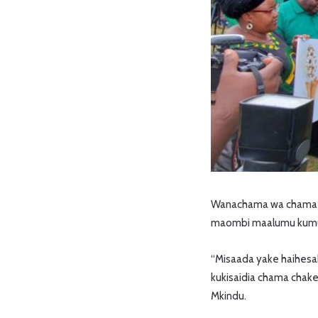
Wanachama wa chama hi
maombi maalumu kumuo
“Misaada yake haihesab
kukisaidia chama chake
Mkindu.