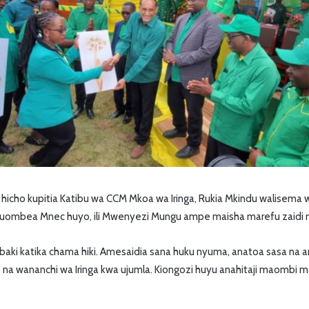
cho kupitia Katibu wa CCM Mkoa wa Iringa, Rukia Mkindu walisema
mbea Mnec huyo, ili Mwenyezi Mungu ampe maisha marefu zaidi na
aki katika chama hiki. Amesaidia sana huku nyuma, anatoa sasa na 
 na wananchi wa Iringa kwa ujumla. Kiongozi huyu anahitaji maombi 