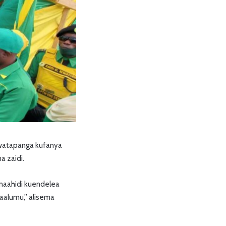
 watapanga kufanya
 zaidi.
anaahidi kuendelea
maalumu,” alisema