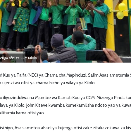
jenga ofisi za CCM Kilolo
Kuu ya Taifa (NEC) ya Chama cha Mapinduzi, Salim Asas ametumia Sh 
a ujenzi wa ofisi ya chama hicho ya wilaya ya Kilolo.
iyo iliyozinduliwa na Mjumbe wa Kamati Kuu ya CCM, Mizengo Pinda 
aya ya Kilolo, John Kiteve kwamba kumekamilisha ndoto yao ya kuwa
ilitumia kama ofisi yao.
isi hiyo, Asas ametoa ahadi ya kujenga ofisi zake zitakazokuwa za ki