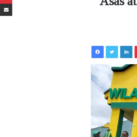
Asas at
Sambaza kupitia barua pepe
Facebook
Twitter
LinkedIn