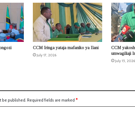
iongozi
CCM Iringa yataja mafaniko ya Ilani
CCM yakoshw
umwagiliaji I
July 17, 2026
July 15, 2026
t be published.
Required fields are marked
*