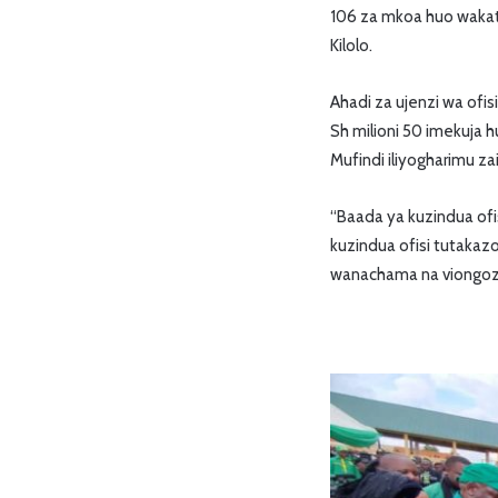
106 za mkoa huo wakat
Kilolo.
Ahadi za ujenzi wa ofis
Sh milioni 50 imekuja h
Mufindi iliyogharimu zai
“Baada ya kuzindua ofi
kuzindua ofisi tutakazo
wanachama na viongozi