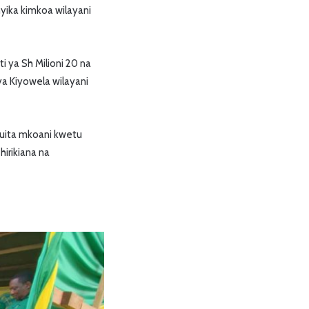
ika kimkoa wilayani
i ya Sh Milioni 20 na
ya Kiyowela wilayani
kuita mkoani kwetu
hirikiana na