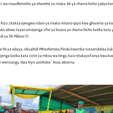
i wa maadhimisho ya sherehe za miaka 46 ya chama hicho yaliyofany
i hizo zitakazojengwa ndani ya miaka mitano ijayo kwa gharama ya kat
uku akiwa tayari amejenga ofisi ya kisasa ya chama hicho katika kata 
di ya Sh Milioni 51.
si hii ya wilaya, nikuahidi Mheshimiwa Pinda kwamba tutaendelea ku
jenga katika kata zote za mkoa wa Iringa, kazi nitakayofanya kwa kus
 wenzangu. Kwa hiyo usichoke,” Asas alisema.