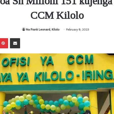
oa Sh Milioni 151 kujenga 
CCM Kilolo
Na Frank Leonard, Kilolo
February 8, 2023
Pinterest
Sambaza kupitia barua pepe