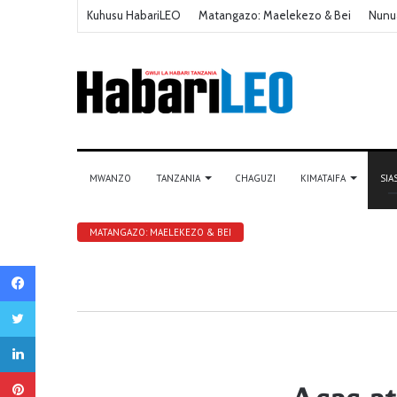
Kuhusu HabariLEO
Matangazo: Maelekezo & Bei
Nunu
MWANZO
TANZANIA
CHAGUZI
KIMATAIFA
SIA
MATANGAZO: MAELEKEZO & BEI
Facebook
Twitter
LinkedIn
Pinterest