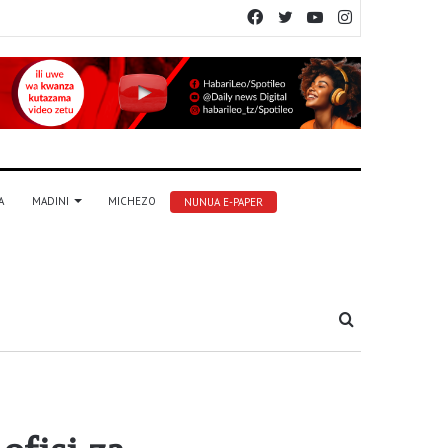
Facebook
Twitter
YouTube
Instagram
A
MADINI
MICHEZO
NUNUA E-PAPER
Tafuta