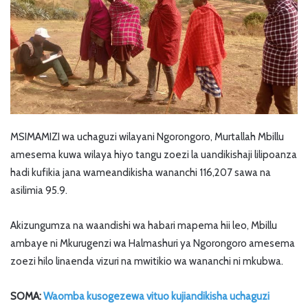
MSIMAMIZI wa uchaguzi wilayani Ngorongoro, Murtallah Mbillu
amesema kuwa wilaya hiyo tangu zoezi la uandikishaji lilipoanza
hadi kufikia jana wameandikisha wananchi 116,207 sawa na
asilimia 95.9.
Akizungumza na waandishi wa habari mapema hii leo, Mbillu
ambaye ni Mkurugenzi wa Halmashuri ya Ngorongoro amesema
zoezi hilo linaenda vizuri na mwitikio wa wananchi ni mkubwa.
SOMA:
Waomba kusogezewa vituo kujiandikisha uchaguzi