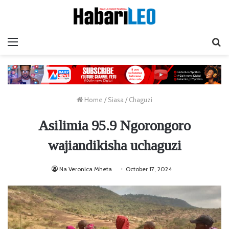
Menu
Ta
Home
/
Siasa
/
Chaguzi
Asilimia 95.9 Ngorongoro
wajiandikisha uchaguzi
Na Veronica Mheta
October 17, 2024