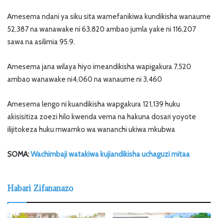
Amesema ndani ya siku sita wamefanikiwa kundikisha wanaume
52,387 na wanawake ni 63,820 ambao jumla yake ni 116,207
sawa na asilimia 95.9.
Amesema jana wilaya hiyo imeandikisha wapigakura 7,520
ambao wanawake ni4,060 na wanaume ni 3,460
Amesema lengo ni kuandikisha wapgakura 121,139 huku
akisisitiza zoezi hilo kwenda vema na hakuna dosari yoyote
ilijitokeza huku mwamko wa wananchi ukiwa mkubwa
SOMA:
Wachimbaji watakiwa kujiandikisha uchaguzi mitaa
Habari Zifananazo