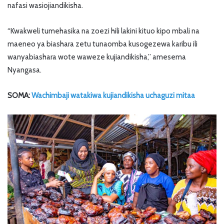
nafasi wasiojiandikisha.
“Kwakweli tumehasika na zoezi hili lakini kituo kipo mbali na
maeneo ya biashara zetu tunaomba kusogezewa karibu ili
wanyabiashara wote waweze kujiandikisha,” amesema
Nyangasa.
SOMA:
Wachimbaji watakiwa kujiandikisha uchaguzi mitaa