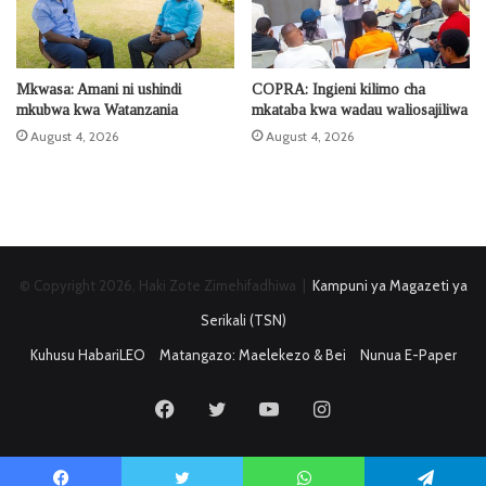
Mkwasa: Amani ni ushindi
COPRA: Ingieni kilimo cha
mkubwa kwa Watanzania
mkataba kwa wadau waliosajiliwa
August 4, 2026
August 4, 2026
© Copyright 2026, Haki Zote Zimehifadhiwa |
Kampuni ya Magazeti ya
Serikali (TSN)
Kuhusu HabariLEO
Matangazo: Maelekezo & Bei
Nunua E-Paper
Facebook
Twitter
YouTube
Instagram