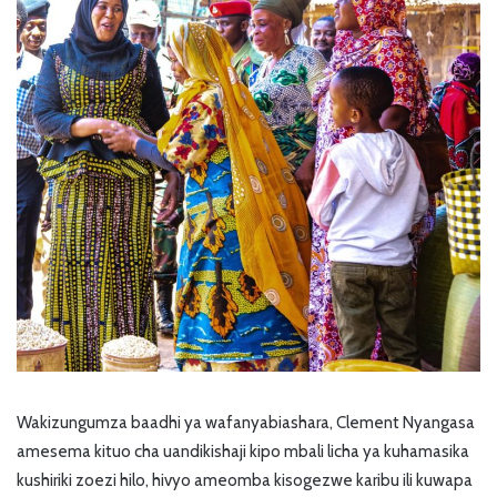
Wakizungumza baadhi ya wafanyabiashara, Clement Nyangasa
amesema kituo cha uandikishaji kipo mbali licha ya kuhamasika
kushiriki zoezi hilo, hivyo ameomba kisogezwe karibu ili kuwapa