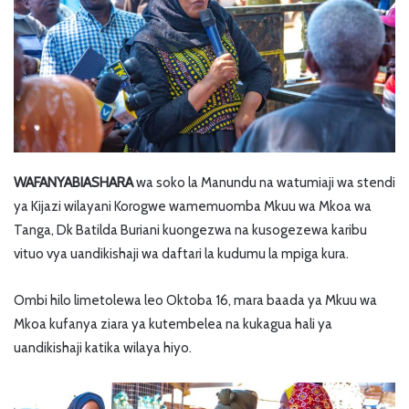
WAFANYABIASHARA
wa soko la Manundu na watumiaji wa stendi
ya Kijazi wilayani Korogwe wamemuomba Mkuu wa Mkoa wa
Tanga, Dk Batilda Buriani kuongezwa na kusogezewa karibu
vituo vya uandikishaji wa daftari la kudumu la mpiga kura.
Ombi hilo limetolewa leo Oktoba 16, mara baada ya Mkuu wa
Mkoa kufanya ziara ya kutembelea na kukagua hali ya
uandikishaji katika wilaya hiyo.