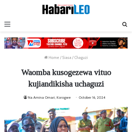
Menu
Ta
Home
/
Siasa
/
Chaguzi
Waomba kusogezewa vituo
kujiandikisha uchaguzi
Na Amina Omari, Korogwe
October 16, 2024