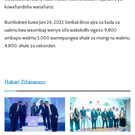
kuwafundisha wanafunzi.
Ikumbukwe kuwa Juni 26, 2022 Serikali ilitoa ajira za kada za
ualimu kwa waombaji wenye sifa waliokidhi vigezo 9,800
ambapo walimu 5,000 wamepangwa shule za msingi na walimu
4,800 shule za sekondari.
Habari Zifananazo