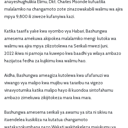
anayeshughulikia Elimu, Dkt. Charles Msonde kufuatilia
malalamiko na changamoto zote zinazowakabili walimu wa ajira
mpya 9,800 ili ziweze kufanyiwa kazi.
Katika taarifa yake kwa vyombo vya Habari, Bashungwa
amesema amekuwa akipokea malalamiko mengi kutoka wa
walimu wa ajira mpya zilizotolewa na Serikali mwezi Juni,
2022 ikiwa ni pamoja na kuwepo kwa baadhi ya wilaya ambazo
hazijatoa fedha za kujikimu kwa walimu hao.
Aidha, Bashungwa ameagiza kutolewa kwa ufafanuzi wa
viwango vya malipo kwa mujibu wa tararibu na vigezo
vinavyotumika katika malipo hayo ili kuondoa sintofahamu
ambazo zimekuwa zikijitokeza mara kwa mara.
Bashungwa amesema serikali ya awamu ya sita ni sikivu na
itaendelea kusikiliza na kutatua changamoto
watakazokumbana nazo Wakati wakitekeleza majukumu ya